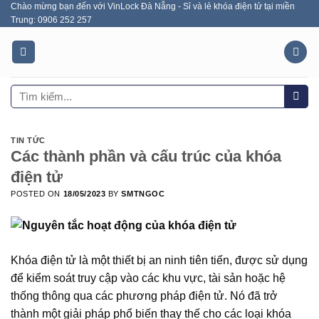
Chào mừng bạn đến với VinLock Đà Nẵng - Sỉ và lẻ khóa điện tử tại miền
Skip
Trung: 0906 252 257
to
content
Tìm
kiếm:
TIN TỨC
Các thành phần và cấu trúc của khóa
điện tử
POSTED ON
18/05/2023
BY
SMTNGOC
Khóa điện tử là một thiết bị an ninh tiên tiến, được sử dụng
để kiểm soát truy cập vào các khu vực, tài sản hoặc hệ
thống thông qua các phương pháp điện tử. Nó đã trở
thành một giải pháp phổ biến thay thế cho các loại khóa