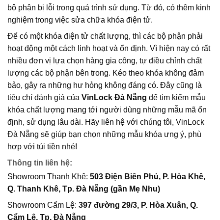
bộ phận bị lỗi trong quá trình sử dụng. Từ đó, có thêm kinh
nghiệm trong việc sửa chữa khóa điện tử.
Để có một khóa điện tử chất lượng, thì các bộ phận phải
hoạt động một cách linh hoạt và ổn định. Vì hiện nay có rất
nhiều đơn vị lựa chọn hàng gia công, tự điều chỉnh chất
lượng các bộ phận bên trong. Kéo theo khóa không đảm
bảo, gây ra những hư hỏng không đáng có. Đây cũng là
tiêu chí đánh giá của
VinLock Đà Nẵng
để tìm kiếm mẫu
khóa chất lượng mang tới người dùng những mẫu mã ổn
định, sử dụng lâu dài. Hãy liên hệ với chúng tôi, VinLock
Đà Nẵng sẽ giúp bạn chọn những mẫu khóa ưng ý, phù
hợp với túi tiền nhé!
Thông tin liên hệ:
Showroom Thanh Khê:
503 Điện Biên Phủ, P. Hòa Khê,
Q. Thanh Khê, Tp. Đà Nẵng (gần Mẹ Nhu)
Showroom Cẩm Lệ:
397 đường 29/3, P. Hòa Xuân, Q.
Cẩm Lệ, Tp. Đà Nẵng