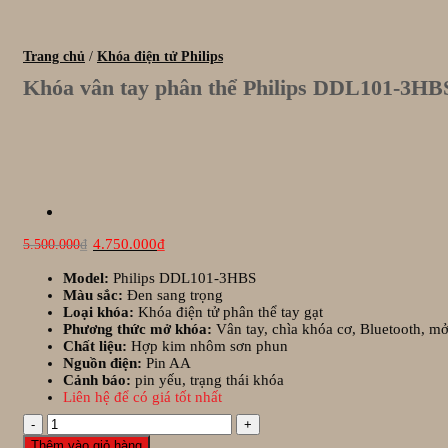
Trang chủ
/
Khóa điện tử Philips
Khóa vân tay phân thể Philips DDL101-3HB
Giá
Giá
4.750.000
₫
5.500.000
₫
gốc
hiện
là:
tại
Model:
Philips DDL101-3HBS
5.500.000₫.
là:
Màu sắc:
Đen sang trọng
4.750.000₫.
Loại khóa:
Khóa điện tử phân thể tay gạt
Phương thức mở khóa:
Vân tay, chìa khóa cơ, Bluetooth, mở
Chất liệu:
Hợp kim nhôm sơn phun
Nguồn điện:
Pin AA
Cảnh báo:
pin yếu, trạng thái khóa
Liên hệ để có giá tốt nhất
Khóa
vân
Thêm vào giỏ hàng