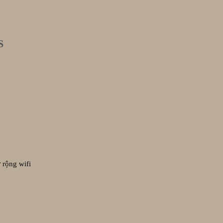
S
 rộng wifi