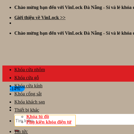
Skip
Chào mừng bạn đến với VinLock Đà Nẵng - Sỉ và lẻ khóa đ
to
Giới thiệu về VinLock >>
content
Chào mừng bạn đến với VinLock Đà Nẵng - Sỉ và lẻ khóa đ
Khóa cửa nhôm
Khóa cửa gỗ
Khóa cửa kính
-14%
Khóa cổng sắt
Khóa khách sạn
Thiết bị khác
Khóa tủ đồ
Tìm
Phụ kiện khóa điện tử
kiếm:
Tin tức