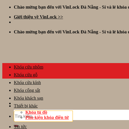
Skip
Chào mừng bạn đến với VinLock Đà Nẵng - Sỉ và lẻ khóa đ
to
Giới thiệu về VinLock >>
content
Chào mừng bạn đến với VinLock Đà Nẵng - Sỉ và lẻ khóa đ
Khóa cửa nhôm
Khóa cửa gỗ
Khóa cửa kính
Khóa cổng sắt
Khóa khách sạn
Thiết bị khác
Khóa tủ đồ
Tìm
Phụ kiện khóa điện tử
kiếm:
Tin tức