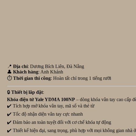
📍
Địa chỉ
: Dương Bích Liên, Đà Nẵng
👤
Khách hàng
: Anh Khánh
⏱️
Thời gian thi công
: Hoàn tất chỉ trong 1 tiếng rưỡi
🔒
Thiết bị lắp đặt
:
Khóa điện tử Yale YDMA 100NP
– dòng khóa vân tay cao cấp đế
✔️ Tích hợp mở khóa vân tay, mã số và thẻ từ
✔️ Tốc độ nhận diện vân tay cực nhanh
✔️ Đảm bảo an toàn tuyệt đối với cơ chế khóa tự động
✔️ Thiết kế hiện đại, sang trọng, phù hợp với mọi không gian nhà ở