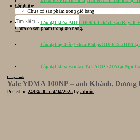
Khóa EZVIZ DL06 lắp đặt cho cửa mở lùa tại 
Giỏ hàng
Liên hệ
Chưa có sản phẩm trong giỏ hàng.
Tìm
Giỏ hàng
Lắp đặt khóa ADEL 1800 tại khách sạn RoyalL
kiếm:
Chưa có sản phẩm trong giỏ hàng.
Lắp đặt hệ thống khóa Philips DDL615-5HBS tạ
Lắp đặt khóa vân tay Yale YDD 724A tại Ngũ H
Công trình
Yale YDMA 100NP – anh Khánh, Dương B
Posted on
24/04/2025
24/04/2025
by
admin