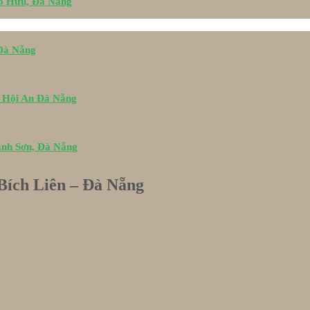
Tố Hữu, Đà Nẵng
 Đà Nẵng
i Hội An Đà Nẵng
ành Sơn, Đà Nẵng
ích Liên – Đà Nẵng