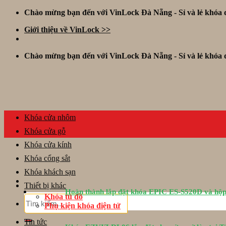
Skip
Chào mừng bạn đến với VinLock Đà Nẵng - Sỉ và lẻ khóa đ
to
Giới thiệu về VinLock >>
content
Chào mừng bạn đến với VinLock Đà Nẵng - Sỉ và lẻ khóa đ
Khóa cửa nhôm
Khóa cửa gỗ
Khóa cửa kính
Khóa cổng sắt
Khóa khách sạn
Thiết bị khác
Hoàn thành lắp đặt khóa EPIC ES-S520D và hộp
Khóa tủ đồ
Tìm
Phụ kiện khóa điện tử
kiếm:
Tin tức