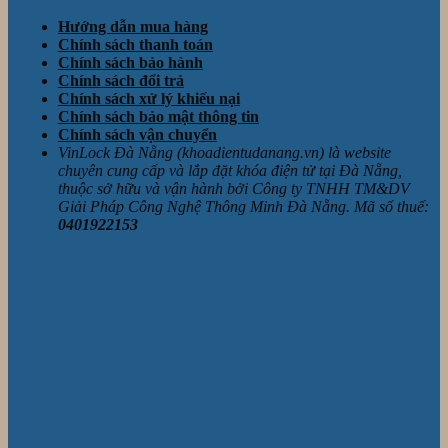
Hướng dẫn mua hàng
Chính sách thanh toán
Chính sách bảo hành
Chính sách đổi trả
Chính sách xử lý khiếu nại
Chính sách bảo mật thông tin
Chính sách vận chuyển
VinLock Đà Nẵng (khoadientudanang.vn) là website
chuyên cung cấp và lắp đặt khóa điện tử tại Đà Nẵng,
thuộc sở hữu và vận hành bởi Công ty TNHH TM&DV
Giải Pháp Công Nghệ Thông Minh Đà Nẵng. Mã số thuế:
0401922153