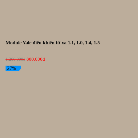
Module Yale điều khiển từ xa 1.1, 1.0, 1.4, 1.5
Giá
Giá
800.000
₫
1.200.000
₫
gốc
hiện
là:
tại
-27%
1.200.000₫.
là:
800.000₫.