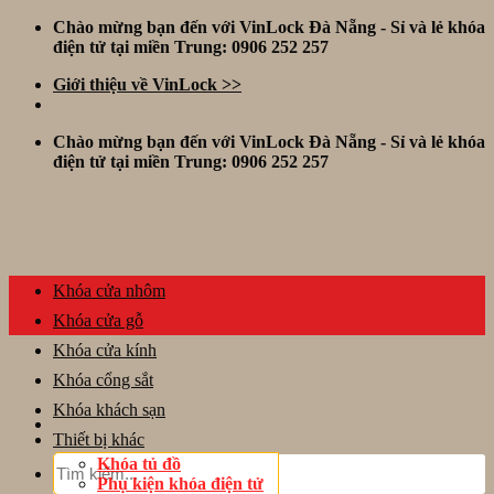
Skip
Chào mừng bạn đến với VinLock Đà Nẵng - Sỉ và lẻ khóa
to
điện tử tại miền Trung: 0906 252 257
content
Giới thiệu về VinLock >>
Chào mừng bạn đến với VinLock Đà Nẵng - Sỉ và lẻ khóa
điện tử tại miền Trung: 0906 252 257
Khóa cửa nhôm
Khóa cửa gỗ
Khóa cửa kính
Khóa cổng sắt
Khóa khách sạn
Thiết bị khác
Tìm
Khóa tủ đồ
kiếm:
Phụ kiện khóa điện tử