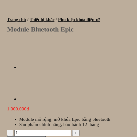
Trang chủ
/
Thiết bị khác
/
Phụ kiện khóa điện tử
Module Bluetooth Epic
1.000.000
₫
Module mở rộng, mở khóa Epic bằng bluetooth
Sản phẩm chính hãng, bảo hành 12 tháng
Module