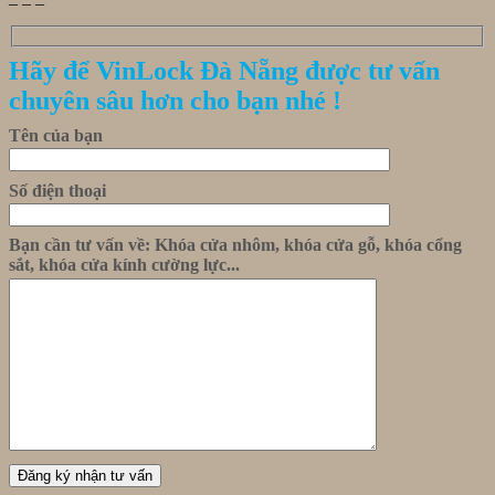
Hãy để VinLock Đà Nẵng được tư vấn
chuyên sâu hơn cho bạn nhé !
Tên của bạn
Số điện thoại
Bạn cần tư vấn về: Khóa cửa nhôm, khóa cửa gỗ, khóa cổng
sắt, khóa cửa kính cường lực...