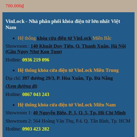
700.000
₫
VinLock - Nhà phân phối khóa điện tử lớn nhất Việt
Nam
Hệ thống
khóa cửa điện tử VinLock
Miền Bắc
Showroom :
140 Khuất Duy Tiến, Q. Thanh Xuân, Hà Nội
(Gần Ngụy Như Kon Tum)
Hotline:
0936 219 096
Hệ thống khóa cửa điện tử VinLock Miền Trung
Địa chỉ:
397 đường 29/3, P. Hòa Xuân, Tp. Đà Nẵng
(Xem đường đi)
Hotline:
0867 043 243
Hệ thống khóa cửa điện tử VinLock Miền Nam
Showroom 1:
40 Nguyễn Biểu, P. 1, Q. 5, Tp. Hồ Chí Minh
Showroom 2: 564 Hoàng Văn Thụ, P.4. Q. Tân Bình, Tp. HCM
Hotline:
0903 423 282