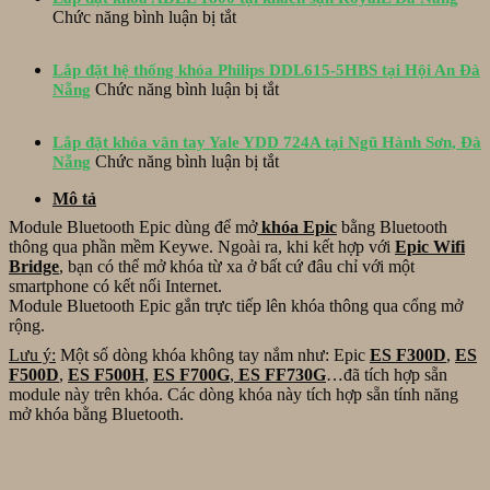
DL06
ES-
ở
Chức năng bình luận bị tắt
lắp
S520D
Lắp
đặt
và
đặt
cho
hộp
Lắp đặt hệ thống khóa Philips DDL615-5HBS tại Hội An Đà
khóa
cửa
ở
bảo
Chức năng bình luận bị tắt
Nẵng
ADEL
mở
Lắp
vệ
1800
lùa
đặt
Inox
tại
tại
Lắp đặt khóa vân tay Yale YDD 724A tại Ngũ Hành Sơn, Đà
hệ
tại
khách
Tố
ở
Chức năng bình luận bị tắt
Nẵng
thống
Hòa
sạn
Hữu,
Lắp
khóa
Xuân
RoyalL
Mô tả
Đà
đặt
Philips
Đà
Nẵng
khóa
DDL615-
Module Bluetooth Epic dùng để mở
khóa Epic
bằng Bluetooth
Nẵng
vân
5HBS
thông qua phần mềm Keywe. Ngoài ra, khi kết hợp với
Epic Wifi
tay
tại
Bridge
, bạn có thể mở khóa từ xa ở bất cứ đâu chỉ với một
Yale
Hội
smartphone có kết nối Internet.
YDD
An
Module Bluetooth Epic gắn trực tiếp lên khóa thông qua cổng mở
724A
Đà
rộng.
tại
Nẵng
Lưu ý:
Một số dòng khóa không tay nắm như: Epic
ES F300D
,
ES
Ngũ
F500D
,
ES F500H
,
ES F700G
,
ES FF730G
…đã tích hợp sẵn
Hành
module này trên khóa. Các dòng khóa này tích hợp sẵn tính năng
Sơn,
mở khóa bằng Bluetooth.
Đà
Nẵng