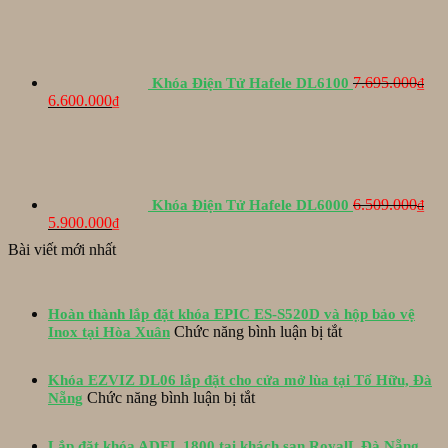
là:
tại
8.794.000₫.
là:
7.500.000₫.
7.695.000
Khóa Điện Tử Hafele DL6100
₫
Giá
Giá
6.600.000
₫
gốc
hiện
là:
tại
7.695.000₫.
là:
6.600.000₫.
6.509.000
Khóa Điện Tử Hafele DL6000
₫
Giá
Giá
5.900.000
₫
gốc
hiện
Bài viết mới nhất
là:
tại
6.509.000₫.
là:
5.900.000₫.
Hoàn thành lắp đặt khóa EPIC ES-S520D và hộp bảo vệ
ở
Chức năng bình luận bị tắt
Inox tại Hòa Xuân
Hoàn
thành
Khóa EZVIZ DL06 lắp đặt cho cửa mở lùa tại Tố Hữu, Đà
lắp
ở
Chức năng bình luận bị tắt
Nẵng
đặt
Khóa
khóa
EZVIZ
EPIC
Lắp đặt khóa ADEL 1800 tại khách sạn RoyalL Đà Nẵng