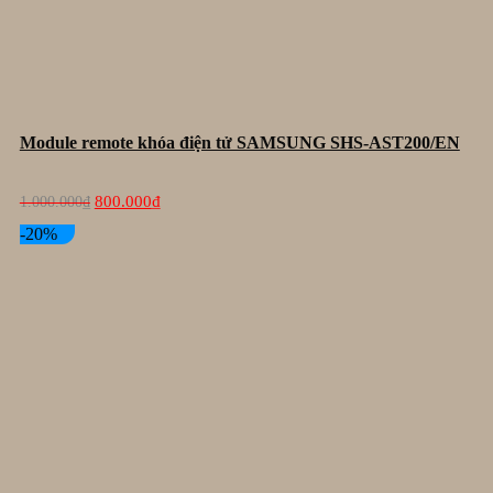
Module remote khóa điện tử SAMSUNG SHS-AST200/EN
Giá
Giá
800.000
₫
1.000.000
₫
gốc
hiện
là:
tại
-20%
1.000.000₫.
là:
800.000₫.