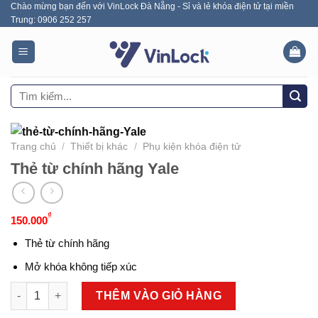
Chào mừng bạn đến với VinLock Đà Nẵng - Sỉ và lẻ khóa điện tử tại miền
Skip
Trung: 0906 252 257
to
content
Tìm
kiếm:
Trang chủ
/
Thiết bị khác
/
Phụ kiện khóa điện tử
Thẻ từ chính hãng Yale
₫
150.000
Thẻ từ chính hãng
Mở khóa không tiếp xúc
Thẻ từ chính hãng Yale số lượng
THÊM VÀO GIỎ HÀNG