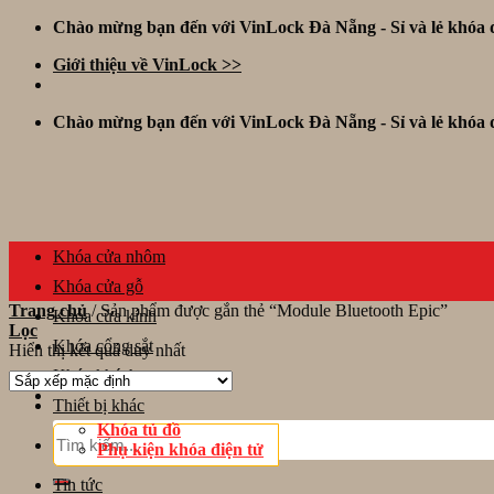
Skip
Chào mừng bạn đến với VinLock Đà Nẵng - Sỉ và lẻ khóa đ
to
Giới thiệu về VinLock >>
content
Chào mừng bạn đến với VinLock Đà Nẵng - Sỉ và lẻ khóa đ
Khóa cửa nhôm
Khóa cửa gỗ
Trang chủ
/
Sản phẩm được gắn thẻ “Module Bluetooth Epic”
Khóa cửa kính
Lọc
Khóa cổng sắt
Hiển thị kết quả duy nhất
Khóa khách sạn
Thiết bị khác
Khóa tủ đồ
Tìm
Phụ kiện khóa điện tử
kiếm:
Tin tức