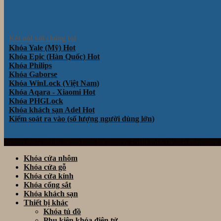
Kết nối với chúng tôi
Khóa Yale (Mỹ)
Khóa Epic (Hàn Quốc)
Khóa Philips
Khóa Gaborse
Khóa WinLock (Việt Nam)
Khóa Aqara - Xiaomi
Khóa PHGLock
Khóa khách sạn Adel
Kiểm soát ra vào (số lượng người dùng lớn)
Website thuộc sở hữu và vận hành bởi Công ty TNHH TM& DV Giải Pháp Công
Khóa cửa nhôm
Khóa cửa gỗ
Khóa cửa kính
Khóa cổng sắt
Khóa khách sạn
Thiết bị khác
Khóa tủ đồ
Phụ kiện khóa điện tử