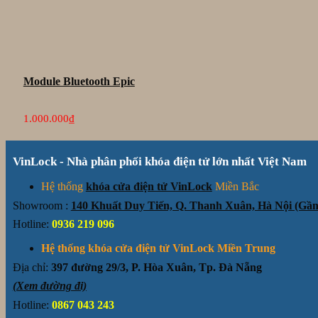
Module Bluetooth Epic
1.000.000
₫
VinLock - Nhà phân phối khóa điện tử lớn nhất Việt Nam
Hệ thống
khóa cửa điện tử VinLock
Miền Bắc
Showroom :
140 Khuất Duy Tiến, Q. Thanh Xuân, Hà Nội (G
Hotline:
0936 219 096
Hệ thống khóa cửa điện tử VinLock Miền Trung
Địa chỉ:
397 đường 29/3, P. Hòa Xuân, Tp. Đà Nẵng
(Xem đường đi)
Hotline:
0867 043 243