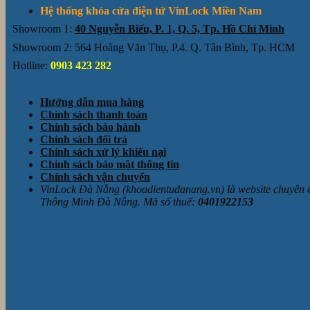
Hệ thống khóa cửa điện tử VinLock Miền Nam
Showroom 1:
40 Nguyễn Biểu, P. 1, Q. 5, Tp. Hồ Chí Minh
Showroom 2: 564 Hoàng Văn Thụ, P.4. Q. Tân Bình, Tp. HCM
Hotline:
0903 423 282
Hướng dẫn mua hàng
Chính sách thanh toán
Chính sách bảo hành
Chính sách đổi trả
Chính sách xử lý khiếu nại
Chính sách bảo mật thông tin
Chính sách vận chuyển
VinLock Đà Nẵng (khoadientudanang.vn) là website chuyên
Thông Minh Đà Nẵng. Mã số thuế:
0401922153