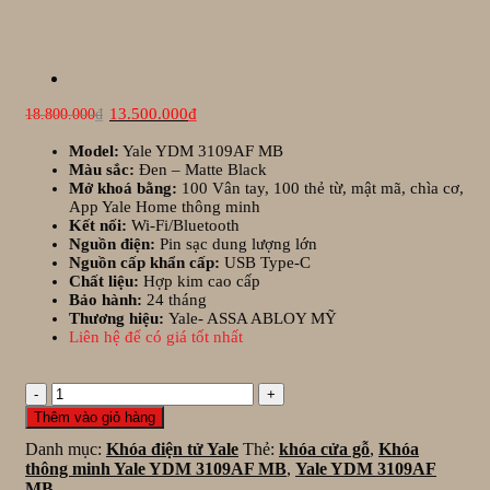
Giá
Giá
13.500.000
₫
18.800.000
₫
gốc
hiện
là:
tại
Model:
Yale YDM 3109AF MB
18.800.000₫.
là:
Màu sắc:
Đen – Matte Black
13.500.000₫.
Mở khoá bằng:
100 Vân tay, 100 thẻ từ, mật mã, chìa cơ,
App Yale Home thông minh
Kết nối:
Wi-Fi/Bluetooth
Nguồn điện:
Pin sạc dung lượng lớn
Nguồn cấp khẩn cấp:
USB Type-C
Chất liệu:
Hợp kim cao cấp
Bảo hành:
24 tháng
Thương hiệu:
Yale- ASSA ABLOY MỸ
Liên hệ để có giá tốt nhất
Khóa
thông
Thêm vào giỏ hàng
minh
Danh mục:
Khóa điện tử Yale
Thẻ:
khóa cửa gỗ
,
Khóa
Yale
thông minh Yale YDM 3109AF MB
,
Yale YDM 3109AF
YDM
MB
3109AF