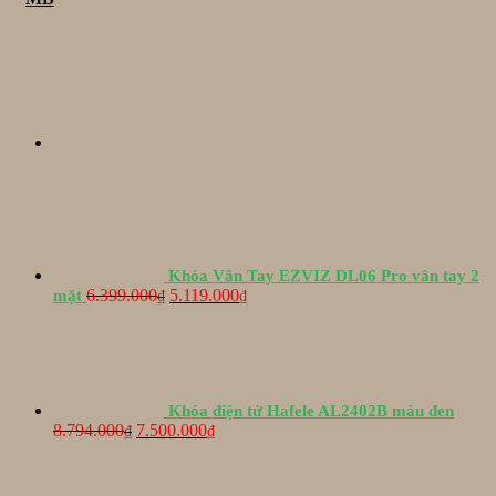
MB
số
lượng
Khóa Vân Tay EZVIZ DL06 Pro vân tay 2
Giá
Giá
6.399.000
5.119.000
mặt
₫
₫
gốc
hiện
là:
tại
6.399.000₫.
là:
5.119.000₫.
Khóa điện tử Hafele AL2402B màu đen
Giá
Giá
8.794.000
7.500.000
₫
₫
gốc
hiện
là:
tại
8.794.000₫.
là: