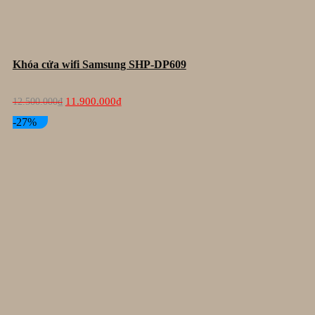
Khóa cửa wifi Samsung SHP-DP609
Giá
Giá
11.900.000
₫
12.500.000
₫
gốc
hiện
là:
tại
-27%
12.500.000₫.
là:
11.900.000₫.