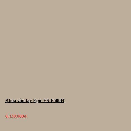
Khóa vân tay Epic ES-F500H
6.430.000
₫