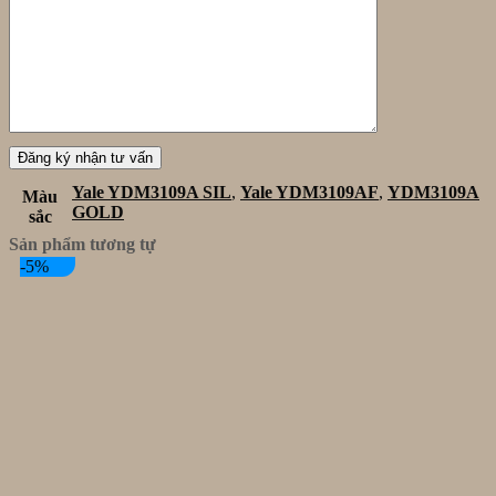
Yale YDM3109A SIL
,
Yale YDM3109AF
,
YDM3109A
Màu
GOLD
sắc
Sản phẩm tương tự
-5%