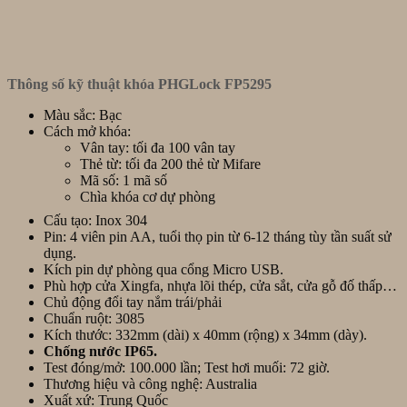
Thông số kỹ thuật khóa PHGLock FP5295
Màu sắc: Bạc
Cách mở khóa:
Vân tay: tối đa 100 vân tay
Thẻ từ: tối đa 200 thẻ từ Mifare
Mã số: 1 mã số
Chìa khóa cơ dự phòng
Cấu tạo: Inox 304
Pin: 4 viên pin AA, tuổi thọ pin từ 6-12 tháng tùy tần suất sử
dụng.
Kích pin dự phòng qua cổng Micro USB.
Phù hợp cửa Xingfa, nhựa lõi thép, cửa sắt, cửa gỗ đố thấp…
Chủ động đổi tay nắm trái/phải
Chuẩn ruột: 3085
Kích thước: 332
mm (dài) x 40mm (rộng) x 34mm (dày).
Chống nước IP65.
Test đóng/mở: 100.000 lần; Test hơi muối: 72 giờ.
Thương hiệu và công nghệ: Australia
Xuất xứ: Trung Quốc