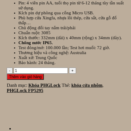
Pin: 4 viên pin AA, tuổi thọ pin từ 6-12 tháng tùy tần suất
sử dụng.
Kích pin dự phòng qua cổng Micro USB.
Phù hợp cửa Xingfa, nhựa lõi thép, cửa sắt, cửa gỗ đố
thấp…
Chủ động đổi tay nắm trái/phải
Chuẩn ruột: 3085
Kích thước: 332
mm (dài) x 40mm (rộng) x 34mm (dày).
Chống nước IP65.
Test đóng/mở: 100.000 lần; Test hơi muối: 72 giờ.
Thương hiệu và công nghệ: Australia
Xuất xứ: Trung Quốc
Bảo hành: 24 tháng.
Khóa
cửa
Thêm vào giỏ hàng
nhôm
Danh mục:
Khóa PHGLock
Thẻ:
khóa cửa nhôm
,
PHGLock
PHGLock FP5295
FP5295
số
lượng