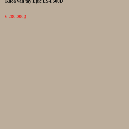
Khóa vân tay Epic ES-F500D
6.200.000
₫