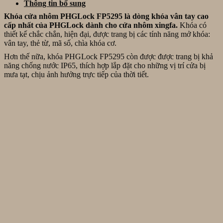
Đà
Thông tin bổ sung
Nẵng
khóa
DDL615-
Nẵng
vân
5HBS
Khóa cửa nhôm PHGLock FP5295 là dòng khóa vân tay cao
tay
tại
cấp nhất của PHGLock dành cho cửa nhôm xingfa.
Khóa có
Yale
Hội
thiết kế chắc chắn, hiện đại, được trang bị các tính năng mở khóa:
YDD
An
vân tay, thẻ từ, mã số, chìa khóa cơ.
724A
Đà
Hơn thế nữa, khóa PHGLock FP5295 còn được được trang bị khả
tại
Nẵng
năng chống nước IP65, thích hợp lắp đặt cho những vị trí cửa bị
Ngũ
mưa tạt, chịu ảnh hưởng trực tiếp của thời tiết.
Hành
Sơn,
Đà
Nẵng