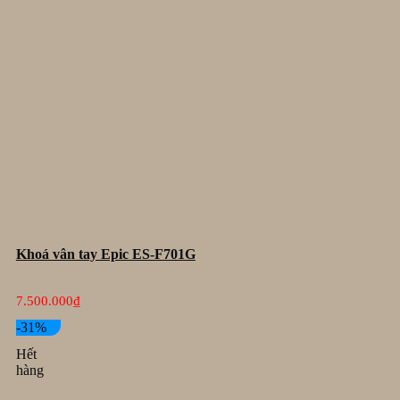
Khoá vân tay Epic ES-F701G
7.500.000
₫
-31%
Hết
hàng