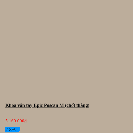
Khóa vân tay Epic Poscan M (chốt thẳng)
5.160.000
₫
-18%