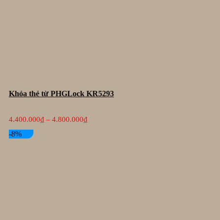
Khóa thẻ từ PHGLock KR5293
Khoảng
4.400.000
₫
–
4.800.000
₫
giá:
từ
-8%
4.400.000₫
đến
4.800.000₫