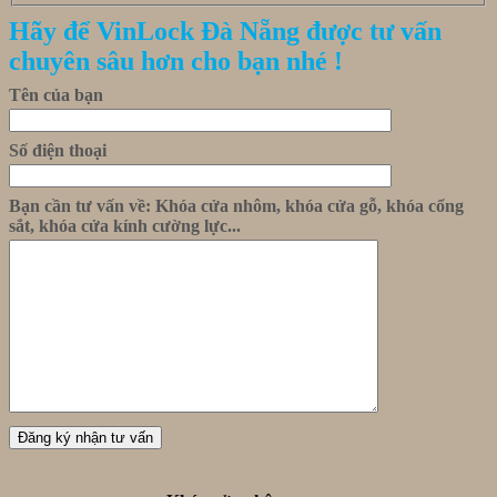
Hãy để VinLock Đà Nẵng được tư vấn
chuyên sâu hơn cho bạn nhé !
Tên của bạn
Số điện thoại
Bạn cần tư vấn về: Khóa cửa nhôm, khóa cửa gỗ, khóa cổng
sắt, khóa cửa kính cường lực...