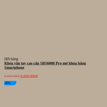
Hết hàng
Khóa vân tay cao cấp SBS6000 Pro mở khóa bằng
Smartphone
Giá
Giá
6.600.000
₫
9.600.000
₫
gốc
hiện
là:
tại
-8%
9.600.000₫.
là:
6.600.000₫.