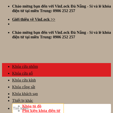
Skip
Chào mừng bạn đến với VinLock Đà Nẵng - Sỉ và lẻ khóa
to
điện tử tại miền Trung: 0906 252 257
content
Giới thiệu về VinLock >>
Chào mừng bạn đến với VinLock Đà Nẵng - Sỉ và lẻ khóa
điện tử tại miền Trung: 0906 252 257
Khóa cửa nhôm
Khóa cửa gỗ
Khóa cửa kính
Khóa cổng sắt
Khóa khách sạn
Thiết bị khác
Tìm
Khóa tủ đồ
kiếm:
Phụ kiện khóa điện tử