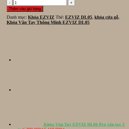
EZVIZ
DL05
Thêm vào giỏ hàng
khóa
Danh mục:
Khóa EZVIZ
Thẻ:
EZVIZ DL05
,
khóa cửa gỗ
,
vân
Khóa Vân Tay Thông Minh EZVIZ DL05
tay
thông
minh
số
lượng
Khóa Vân Tay EZVIZ DL06 Pro vân tay 2