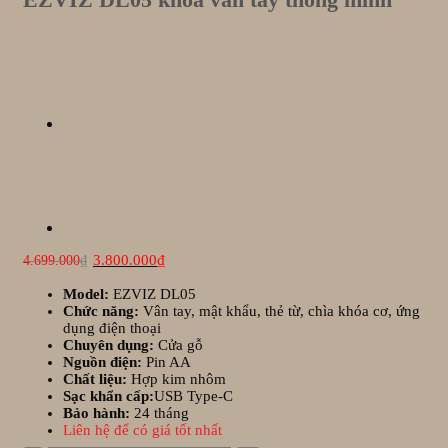
Giá
Giá
3.800.000
₫
4.699.000
₫
gốc
hiện
là:
tại
Model:
EZVIZ DL05
4.699.000₫.
là:
Chức năng:
Vân tay, mật khẩu, thẻ từ, chìa khóa cơ, ứng
3.800.000₫.
dụng điện thoại
Chuyên dụng:
Cửa gỗ
Nguồn điện:
Pin AA
Chất liệu:
Hợp kim nhôm
Sạc khẩn cấp:
USB Type-C
Bảo hành:
24 tháng
Liên hệ để có giá tốt nhất