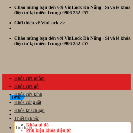
Skip
Chào mừng bạn đến với VinLock Đà Nẵng - Sỉ và lẻ khóa
to
điện tử tại miền Trung: 0906 252 257
content
Giới thiệu về VinLock >>
Chào mừng bạn đến với VinLock Đà Nẵng - Sỉ và lẻ khóa
điện tử tại miền Trung: 0906 252 257
Khóa cửa nhôm
Khóa cửa gỗ
Khóa cửa kính
-19%
Khóa cổng sắt
Khóa khách sạn
Thiết bị khác
Tìm
Khóa tủ đồ
kiếm:
Phụ kiện khóa điện tử