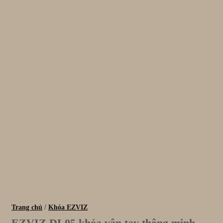
Trang chủ
/
Khóa EZVIZ
EZVIZ DL05 khóa vân tay thông minh