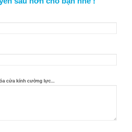
yên sâu hơn cho bạn nhé !
óa cửa kính cường lực...