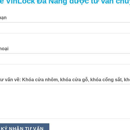
ể VinLock Đà Nẵng được tư vấn chu
bạn
hoại
tư vấn về: Khóa cửa nhôm, khóa cửa gỗ, khóa cổng sắt, kh