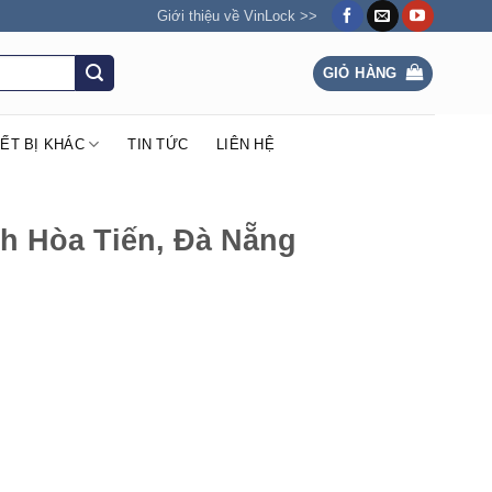
Giới thiệu về VinLock >>
GIỎ HÀNG
IẾT BỊ KHÁC
TIN TỨC
LIÊN HỆ
h Hòa Tiến, Đà Nẵng