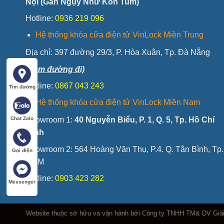
Nội (Gần Ngụy Như Kon Tum)
Hotline:
0936 219 096
Hệ thống khóa cửa điện tử VinLock Miền Trung
Địa chỉ:
397 đường 29/3, P. Hòa Xuân, Tp. Đà Nẵng
(Xem đường đi)
Hotline:
0867 043 243
Tìm đường
Hệ thống khóa cửa điện tử VinLock Miền Nam
Showroom 1:
40 Nguyễn Biểu, P. 1, Q. 5, Tp. Hồ Chí
Chat Zalo
Minh
Showroom 2: 564 Hoàng Văn Thụ, P.4. Q. Tân Bình, Tp.
Gọi điện
HCM
Hotline:
0903 423 282
Messenger
Website thuộc sở hữu và vận hành bởi Công ty TNHH TM& DV Giả