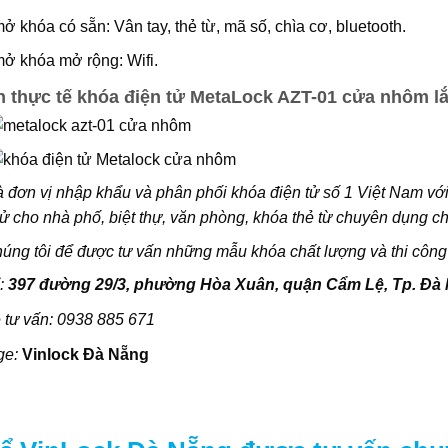
 khóa có sẵn: Vân tay, thẻ từ, mã số, chìa cơ, bluetooth.
ở khóa mở rộng: Wifi.
 thực tế khóa điện tử MetaLock AZT-01 cửa nhôm lắp
à đơn vị nhập khẩu và phân phối khóa điện tử số 1 Việt Nam vớ
tử cho nhà phố, biệt thự, văn phòng, khóa thẻ từ chuyên dụng 
húng tôi để được tư vấn những mẫu khóa chất lượng và thi công
ỉ:
397 đường 29/3, phường Hòa Xuân, quận Cẩm Lệ, Tp. Đà
 tư vấn:
0938 885 671
ge:
Vinlock Đà Nẵng