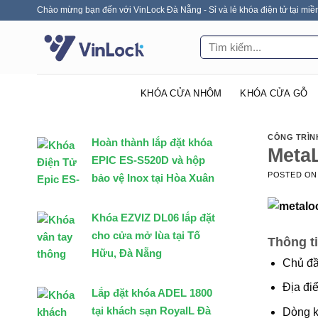
Skip
Chào mừng bạn đến với VinLock Đà Nẵng - Sỉ và lẻ khóa điện tử tại miề
to
Tìm
content
kiếm:
KHÓA CỬA NHÔM
KHÓA CỬA GỖ
CÔNG TRÌN
Hoàn thành lắp đặt khóa
Meta
EPIC ES-S520D và hộp
POSTED O
bảo vệ Inox tại Hòa Xuân
Khóa EZVIZ DL06 lắp đặt
cho cửa mở lùa tại Tố
Thông ti
Hữu, Đà Nẵng
Chủ đầ
Địa đi
Lắp đặt khóa ADEL 1800
tại khách sạn RoyalL Đà
Dòng k