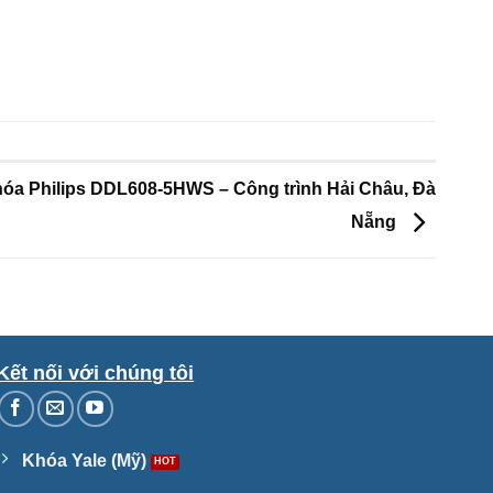
óa Philips DDL608-5HWS – Công trình Hải Châu, Đà
Nẵng
Kết nối với chúng tôi
Khóa Yale (Mỹ)