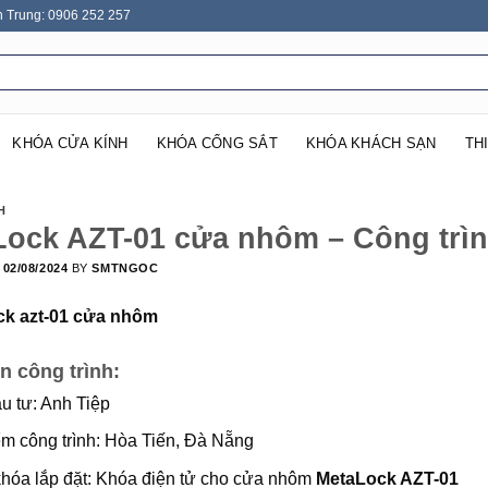
n Trung: 0906 252 257
KHÓA CỬA KÍNH
KHÓA CỔNG SẮT
KHÓA KHÁCH SẠN
TH
H
Lock AZT-01 cửa nhôm – Công trìn
N
02/08/2024
BY
SMTNGOC
n công trình:
u tư: Anh Tiệp
ểm công trình: Hòa Tiến, Đà Nẵng
hóa lắp đặt: Khóa điện tử cho cửa nhôm
MetaLock AZT-01