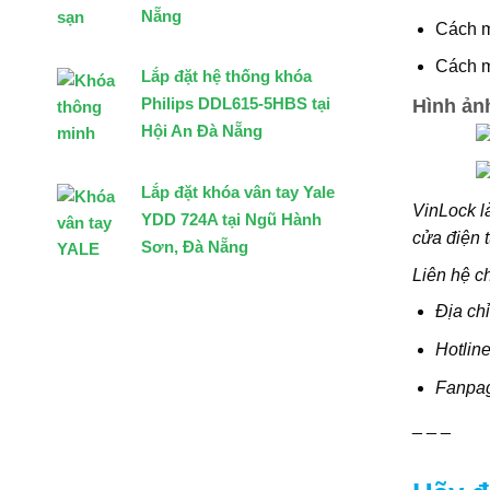
Nẵng
Cách mở
Cách m
Lắp đặt hệ thống khóa
Philips DDL615-5HBS tại
Hình ảnh
Hội An Đà Nẵng
Lắp đặt khóa vân tay Yale
VinLock l
YDD 724A tại Ngũ Hành
cửa điện 
Sơn, Đà Nẵng
Liên hệ c
Địa ch
Hotline
Fanpa
_ _ _