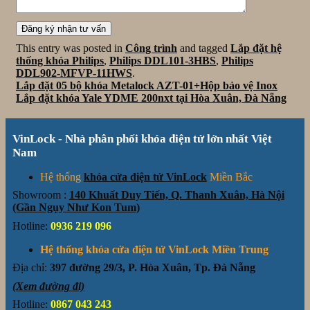
This entry was posted in
Công trình
and tagged
Lắp đặt hệ
thống khóa Philips
,
Philips DDL101-3HBS
,
Philips
DDL902-MFVP-11HWS
.
Lắp đặt 05 bộ khóa Metalock AZT-01+Hộp bảo vệ Inox
Lắp đặt khóa Yale YDME 200nxt tại Hòa Xuân, Đà Nẵng
VinLock - Nhà phân phối khóa điện tử lớn nhất Việt
Nam
Hệ thống
khóa cửa điện tử VinLock
Miền Bắc
Showroom :
140 Khuất Duy Tiến, Q. Thanh Xuân, Hà Nội
(Gần Ngụy Như Kon Tum)
Hotline:
0936 219 096
Hệ thống khóa cửa điện tử VinLock Miền Trung
Địa chỉ:
397 đường 29/3, P. Hòa Xuân, Tp. Đà Nẵng
(Xem đường đi)
Hotline:
0867 043 243