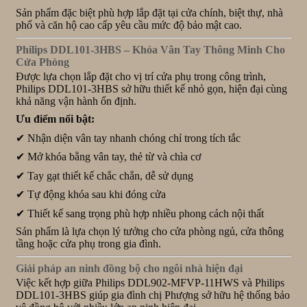
Sản phẩm đặc biệt phù hợp lắp đặt tại cửa chính, biệt thự, nhà
phố và căn hộ cao cấp yêu cầu mức độ bảo mật cao.
Philips DDL101-3HBS – Khóa Vân Tay Thông Minh Cho
Cửa Phòng
Được lựa chọn lắp đặt cho vị trí cửa phụ trong công trình,
Philips DDL101-3HBS sở hữu thiết kế nhỏ gọn, hiện đại cùng
khả năng vận hành ổn định.
Ưu điểm nổi bật:
✔ Nhận diện vân tay nhanh chóng chỉ trong tích tắc
✔ Mở khóa bằng vân tay, thẻ từ và chìa cơ
✔ Tay gạt thiết kế chắc chắn, dễ sử dụng
✔ Tự động khóa sau khi đóng cửa
✔ Thiết kế sang trọng phù hợp nhiều phong cách nội thất
Sản phẩm là lựa chọn lý tưởng cho cửa phòng ngủ, cửa thông
tầng hoặc cửa phụ trong gia đình.
Giải pháp an ninh đồng bộ cho ngôi nhà hiện đại
Việc kết hợp giữa Philips DDL902-MFVP-11HWS và Philips
DDL101-3HBS giúp gia đình chị Phượng sở hữu hệ thống bảo