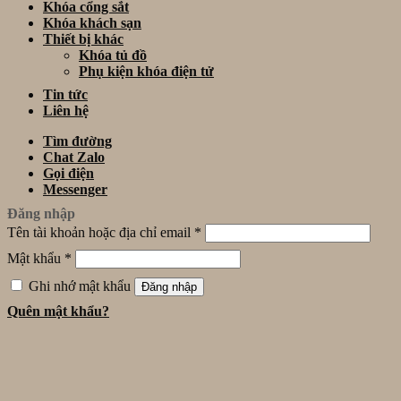
Khóa cổng sắt
Khóa khách sạn
Thiết bị khác
Khóa tủ đồ
Phụ kiện khóa điện tử
Tin tức
Liên hệ
Tìm đường
Chat Zalo
Gọi điện
Messenger
Đăng nhập
Tên tài khoản hoặc địa chỉ email
*
Mật khẩu
*
Ghi nhớ mật khẩu
Đăng nhập
Quên mật khẩu?