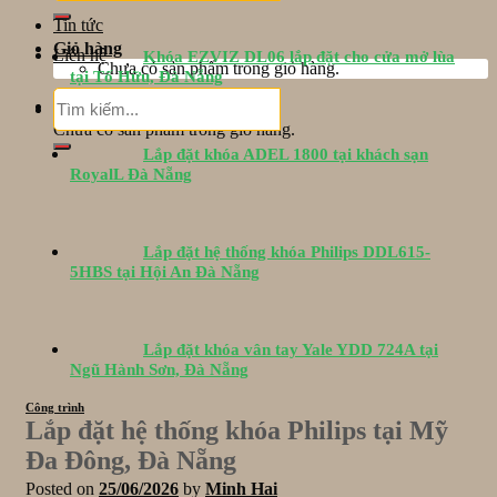
Tin tức
Giỏ hàng
Liên hệ
Khóa EZVIZ DL06 lắp đặt cho cửa mở lùa
Chưa có sản phẩm trong giỏ hàng.
tại Tố Hữu, Đà Nẵng
Tìm
Giỏ hàng
kiếm:
Chưa có sản phẩm trong giỏ hàng.
Lắp đặt khóa ADEL 1800 tại khách sạn
RoyalL Đà Nẵng
Lắp đặt hệ thống khóa Philips DDL615-
5HBS tại Hội An Đà Nẵng
Lắp đặt khóa vân tay Yale YDD 724A tại
Ngũ Hành Sơn, Đà Nẵng
Công trình
Lắp đặt hệ thống khóa Philips tại Mỹ
Đa Đông, Đà Nẵng
Posted on
25/06/2026
by
Minh Hai