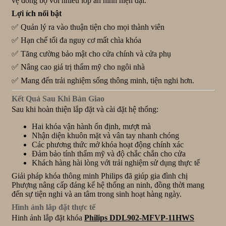
vệ đồng bộ với nhiều lớp an ninh hiện đại.
Lợi ích nổi bật
✅ Quản lý ra vào thuận tiện cho mọi thành viên
✅ Hạn chế tối đa nguy cơ mất chìa khóa
✅ Tăng cường bảo mật cho cửa chính và cửa phụ
✅ Nâng cao giá trị thẩm mỹ cho ngôi nhà
✅ Mang đến trải nghiệm sống thông minh, tiện nghi hơn.
Kết Quả Sau Khi Bàn Giao
Sau khi hoàn thiện lắp đặt và cài đặt hệ thống:
Hai khóa vận hành ổn định, mượt mà
Nhận diện khuôn mặt và vân tay nhanh chóng
Các phương thức mở khóa hoạt động chính xác
Đảm bảo tính thẩm mỹ và độ chắc chắn cho cửa
Khách hàng hài lòng với trải nghiệm sử dụng thực tế
Giải pháp khóa thông minh Philips đã giúp gia đình chị
Phượng nâng cấp đáng kể hệ thống an ninh, đồng thời mang
đến sự tiện nghi và an tâm trong sinh hoạt hàng ngày.
Hình ảnh lắp đặt thực tế
Hinh ảnh lắp đặt khóa
Philips DDL902-MFVP-11HWS