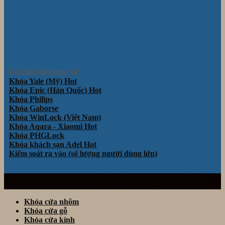
Kết nối với chúng tôi
Khóa Yale (Mỹ)
Khóa Epic (Hàn Quốc)
Khóa Philips
Khóa Gaborse
Khóa WinLock (Việt Nam)
Khóa Aqara - Xiaomi
Khóa PHGLock
Khóa khách sạn Adel
Kiểm soát ra vào (số lượng người dùng lớn)
Website thuộc sở hữu và vận hành bởi Công ty TNHH TM& DV Giải Pháp
Công Nghệ Thông Minh Đà Nẵng. Mã số thuế: 0401922153
Khóa cửa nhôm
Khóa cửa gỗ
Khóa cửa kính