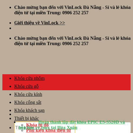
Skip
Chào mừng bạn đến với VinLock Đà Nẵng - Sỉ và lẻ khóa
to
điện tử tại miền Trung: 0906 252 257
content
Giới thiệu về VinLock >>
Chào mừng bạn đến với VinLock Đà Nẵng - Sỉ và lẻ khóa
điện tử tại miền Trung: 0906 252 257
Khóa cửa nhôm
Khóa cửa gỗ
Khóa cửa kính
Khóa cổng sắt
Khóa khách sạn
Thiết bị khác
Hoàn thành lắp đặt khóa EPIC ES-S520D và
Tìm
Khóa tủ đồ
hộp bảo vệ Inox tại Hòa Xuân
kiếm:
Phụ kiện khóa điện tử