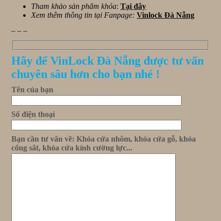
Tham khảo sản phẩm khóa
:
Tại đây
Xem thêm thông tin tại Fanpage:
Vinlock Đà Nẵng
_ _ _
Hãy để VinLock Đà Nẵng được tư vấn
chuyên sâu hơn cho bạn nhé !
Tên của bạn
Số điện thoại
Bạn cần tư vấn về: Khóa cửa nhôm, khóa cửa gỗ, khóa
cổng sắt, khóa cửa kính cường lực...