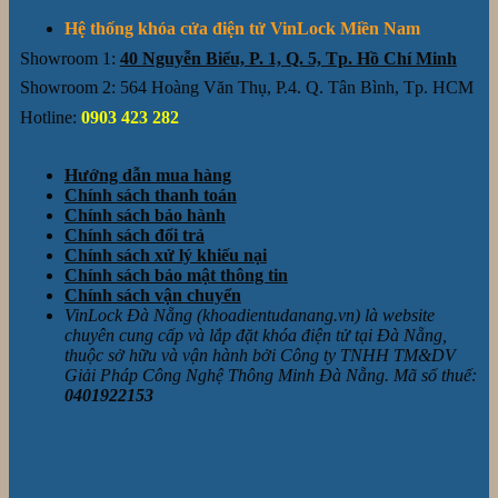
Hệ thống khóa cửa điện tử VinLock Miền Nam
Showroom 1:
40 Nguyễn Biểu, P. 1, Q. 5, Tp. Hồ Chí Minh
Showroom 2: 564 Hoàng Văn Thụ, P.4. Q. Tân Bình, Tp. HCM
Hotline:
0903 423 282
Hướng dẫn mua hàng
Chính sách thanh toán
Chính sách bảo hành
Chính sách đổi trả
Chính sách xử lý khiếu nại
Chính sách bảo mật thông tin
Chính sách vận chuyển
VinLock Đà Nẵng (khoadientudanang.vn) là website
chuyên cung cấp và lắp đặt khóa điện tử tại Đà Nẵng,
thuộc sở hữu và vận hành bởi Công ty TNHH TM&DV
Giải Pháp Công Nghệ Thông Minh Đà Nẵng. Mã số thuế:
0401922153