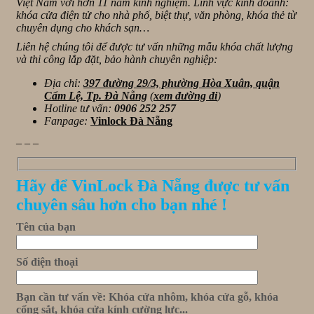
Việt Nam với hơn 11 năm kinh nghiệm. Lĩnh vực kinh doanh:
khóa cửa điện tử cho nhà phố, biệt thự, văn phòng, khóa thẻ từ
chuyên dụng cho khách sạn…
Liên hệ chúng tôi để được tư vấn những mẫu khóa chất lượng
và thi công lắp đặt, bảo hành chuyên nghiệp:
Địa chỉ:
397 đường 29/3, phường Hòa Xuân, quận
Cẩm Lệ, Tp. Đà Nẵng
(
xem đường đi
)
Hotline tư vấn:
0906 252 257
Fanpage:
Vinlock Đà Nẵng
_ _ _
Hãy để VinLock Đà Nẵng được tư vấn
chuyên sâu hơn cho bạn nhé !
Tên của bạn
Số điện thoại
Bạn cần tư vấn về: Khóa cửa nhôm, khóa cửa gỗ, khóa
cổng sắt, khóa cửa kính cường lực...