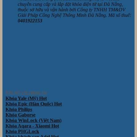
chuyên cung cấp và lắp đặt khóa điện tử tại Đà Nẵng,
thuộc sở hữu và vận hành bởi Công ty TNHH TM&DV
Giải Pháp Công Nghệ Thông Minh Đà Nẵng. Mã số thuế:
0401922153
Kết nối với chúng tôi
Khóa Yale (Mỹ)
Khóa Epic (Hàn Quốc)
Khóa Philips
Khóa Gaborse
Khóa WinLock (Việt Nam)
Khóa Aqara - Xiaomi
Khóa PHGLock
Khóa khách sạn Adel