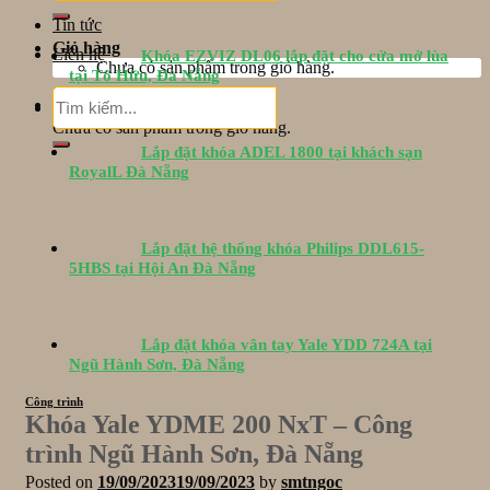
Tin tức
Giỏ hàng
Liên hệ
Khóa EZVIZ DL06 lắp đặt cho cửa mở lùa
Chưa có sản phẩm trong giỏ hàng.
tại Tố Hữu, Đà Nẵng
Tìm
Giỏ hàng
kiếm:
Chưa có sản phẩm trong giỏ hàng.
Lắp đặt khóa ADEL 1800 tại khách sạn
RoyalL Đà Nẵng
Lắp đặt hệ thống khóa Philips DDL615-
5HBS tại Hội An Đà Nẵng
Lắp đặt khóa vân tay Yale YDD 724A tại
Ngũ Hành Sơn, Đà Nẵng
Công trình
Khóa Yale YDME 200 NxT – Công
trình Ngũ Hành Sơn, Đà Nẵng
Posted on
19/09/2023
19/09/2023
by
smtngoc