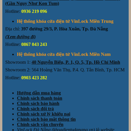
(Gần Ngụy Như Kon Tum)
Hotline:
0936 219 096
Hệ thống khóa cửa điện tử VinLock Miền Trung
Địa chỉ:
397 đường 29/3, P. Hòa Xuân, Tp. Đà Nẵng
(Xem đường đi)
Hotline:
0867 043 243
Hệ thống khóa cửa điện tử VinLock Miền Nam
Showroom 1:
40 Nguyễn Biểu, P. 1, Q. 5, Tp. Hồ Chí Minh
Showroom 2: 564 Hoàng Văn Thụ, P.4. Q. Tân Bình, Tp. HCM
Hotline:
0903 423 282
Hướng dẫn mua hàng
Chính sách thanh toán
Chính sách bảo hành
Chính sách đổi trả
Chính sách xử lý khiếu nại
Chính sách bảo mật thông tin
Chính sách vận chuyển
VinLock Đà Nẵng (khoadientudanang.vn) là website