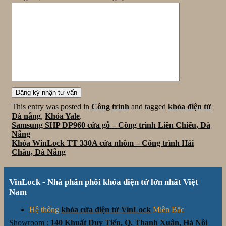
This entry was posted in
Công trình
and tagged
khóa điện tử
Đà nẵng
,
Khóa Yale
.
Samsung SHP DP960 cửa gỗ – Công trình Liên Chiểu, Đà
Nẵng
Khóa WinLock TT 330A cửa nhôm – Công trình Hải
Châu, Đà Nẵng
VinLock - Nhà phân phối khóa điện tử lớn nhất Việt
Nam
Hệ thống
khóa cửa điện tử VinLock
Miền Bắc
Showroom :
140 Khuất Duy Tiến, Q. Thanh Xuân, Hà Nội