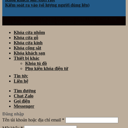
Kiểm soát ra vào (số lượng người dùng lớn)
Website thuộc sở hữu và vận hành bởi Công ty TNHH TM& DV Giải Pháp
Công Nghệ Thông Minh Đà Nẵng. Mã số thuế: 0401922153
Khóa cửa nhôm
Khóa cửa gỗ
Khóa cửa kính
Khóa cổng sắt
Khóa khách sạn
Thiết bị khác
Khóa tủ đồ
Phụ kiện khóa điện tử
Tin tức
Liên hệ
Tìm đường
Chat Zalo
Gọi điện
Messenger
Đăng nhập
Tên tài khoản hoặc địa chỉ email
*