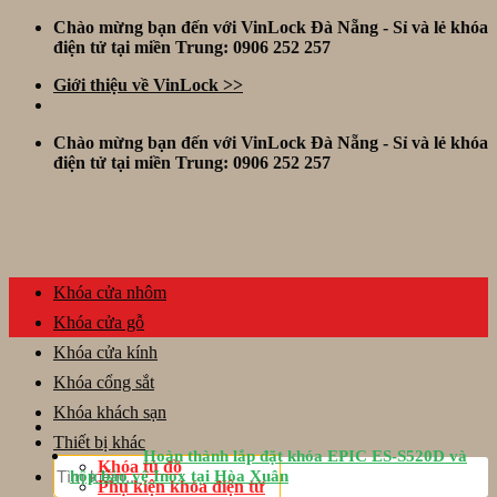
Skip
Chào mừng bạn đến với VinLock Đà Nẵng - Sỉ và lẻ khóa
to
điện tử tại miền Trung: 0906 252 257
content
Giới thiệu về VinLock >>
Chào mừng bạn đến với VinLock Đà Nẵng - Sỉ và lẻ khóa
điện tử tại miền Trung: 0906 252 257
Khóa cửa nhôm
Khóa cửa gỗ
Khóa cửa kính
Khóa cổng sắt
Khóa khách sạn
Thiết bị khác
Hoàn thành lắp đặt khóa EPIC ES-S520D và
Tìm
Khóa tủ đồ
hộp bảo vệ Inox tại Hòa Xuân
kiếm:
Phụ kiện khóa điện tử