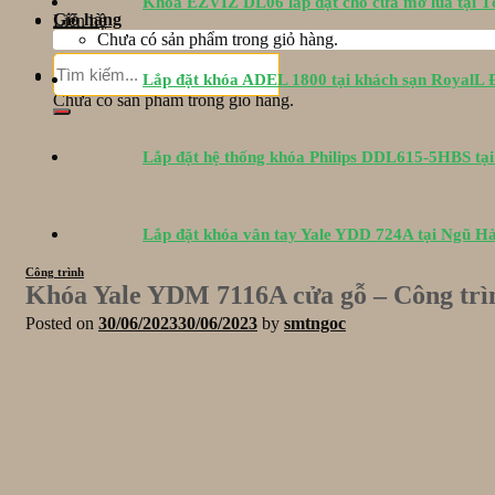
Khóa EZVIZ DL06 lắp đặt cho cửa mở lùa tại 
Giỏ hàng
Liên hệ
Chưa có sản phẩm trong giỏ hàng.
Tìm
Giỏ hàng
Lắp đặt khóa ADEL 1800 tại khách sạn RoyalL
kiếm:
Chưa có sản phẩm trong giỏ hàng.
Lắp đặt hệ thống khóa Philips DDL615-5HBS tạ
Lắp đặt khóa vân tay Yale YDD 724A tại Ngũ H
Công trình
Khóa Yale YDM 7116A cửa gỗ – Công tr
Posted on
30/06/2023
30/06/2023
by
smtngoc