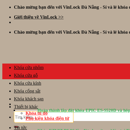
Skip
Chào mừng bạn đến với VinLock Đà Nẵng - Sỉ và lẻ khóa đ
to
Giới thiệu về VinLock >>
content
Chào mừng bạn đến với VinLock Đà Nẵng - Sỉ và lẻ khóa đ
Khóa cửa nhôm
Khóa cửa gỗ
Khóa cửa kính
Khóa cổng sắt
Khóa khách sạn
Thiết bị khác
Hoàn thành lắp đặt khóa EPIC ES-S520D và hộp
Khóa tủ đồ
Tìm
Phụ kiện khóa điện tử
kiếm:
Tin tức