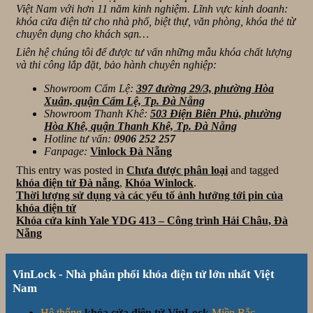
Việt Nam với hơn 11 năm kinh nghiệm. Lĩnh vực kinh doanh:
khóa cửa điện tử cho nhà phố, biệt thự, văn phòng, khóa thẻ từ
chuyên dụng cho khách sạn…
Liên hệ chúng tôi để được tư vấn những mẫu khóa chất lượng
và thi công lắp đặt, bảo hành chuyên nghiệp:
Showroom Cẩm Lệ:
397 đường 29/3, phường Hòa
Xuân, quận Cẩm Lệ, Tp. Đà Nẵng
Showroom Thanh Khê:
503 Điện Biên Phủ, phường
Hòa Khê, quận Thanh Khê, Tp. Đà Nẵng
Hotline tư vấn:
0906 252 257
Fanpage:
Vinlock Đà Nẵng
This entry was posted in
Chưa được phân loại
and tagged
khóa điện tử Đà nẵng
,
Khóa Winlock
.
Thời lượng sử dụng và các yếu tố ảnh hưởng tới pin của
khóa điện tử
Khóa cửa kính Yale YDG 413 – Công trình Hải Châu, Đà
Nẵng
VinLock - Nhà phân phối khóa điện tử lớn nhất Việt
Nam
Hệ thống
khóa cửa điện tử VinLock
Miền Bắc