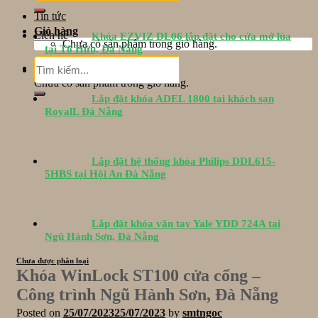
Tin tức
Giỏ hàng
Liên hệ
Khóa EZVIZ DL06 lắp đặt cho cửa mở lùa
Chưa có sản phẩm trong giỏ hàng.
tại Tố Hữu, Đà Nẵng
Tìm
Giỏ hàng
kiếm:
Chưa có sản phẩm trong giỏ hàng.
Lắp đặt khóa ADEL 1800 tại khách sạn
RoyalL Đà Nẵng
Lắp đặt hệ thống khóa Philips DDL615-
5HBS tại Hội An Đà Nẵng
Lắp đặt khóa vân tay Yale YDD 724A tại
Ngũ Hành Sơn, Đà Nẵng
Chưa được phân loại
Khóa WinLock ST100 cửa cổng –
Công trình Ngũ Hành Sơn, Đà Nẵng
Posted on
25/07/2023
25/07/2023
by
smtngoc