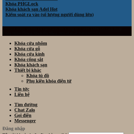
Khóa PHGLock
Khóa khách sạn Adel
Kiểm soát ra vào (số lượng người dùng lớn)
Website thuộc sở hữu và vận hành bởi Công ty TNHH TM& DV Giải Pháp
Công Nghệ Thông Minh Đà Nẵng. Mã số thuế: 0401922153
Khóa cửa nhôm
Khóa cửa gỗ
Khóa cửa kính
Khóa cổng sắt
Khóa khách sạn
Thiết bị khác
Khóa tủ đồ
Phụ kiện khóa điện tử
Tin tức
Liên hệ
Tìm đường
Chat Zalo
Gọi điện
Messenger
Đăng nhập