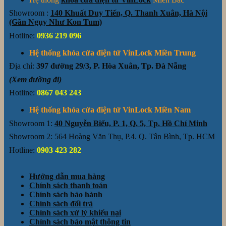
Showroom :
140 Khuất Duy Tiến, Q. Thanh Xuân, Hà Nội
(Gần Ngụy Như Kon Tum)
Hotline:
0936 219 096
Hệ thống khóa cửa điện tử VinLock Miền Trung
Địa chỉ:
397 đường 29/3, P. Hòa Xuân, Tp. Đà Nẵng
(Xem đường đi)
Hotline:
0867 043 243
Hệ thống khóa cửa điện tử VinLock Miền Nam
Showroom 1:
40 Nguyễn Biểu, P. 1, Q. 5, Tp. Hồ Chí Minh
Showroom 2: 564 Hoàng Văn Thụ, P.4. Q. Tân Bình, Tp. HCM
Hotline:
0903 423 282
Hướng dẫn mua hàng
Chính sách thanh toán
Chính sách bảo hành
Chính sách đổi trả
Chính sách xử lý khiếu nại
Chính sách bảo mật thông tin