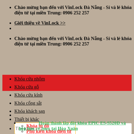
Skip
Chào mừng bạn đến với VinLock Đà Nẵng - Sỉ và lẻ khóa
to
điện tử tại miền Trung: 0906 252 257
content
Giới thiệu về VinLock >>
Chào mừng bạn đến với VinLock Đà Nẵng - Sỉ và lẻ khóa
điện tử tại miền Trung: 0906 252 257
Khóa cửa nhôm
Khóa cửa gỗ
Khóa cửa kính
Khóa cổng sắt
Khóa khách sạn
Thiết bị khác
Hoàn thành lắp đặt khóa EPIC ES-S520D và
Tìm
Khóa tủ đồ
hộp bảo vệ Inox tại Hòa Xuân
kiếm:
Phụ kiện khóa điện tử