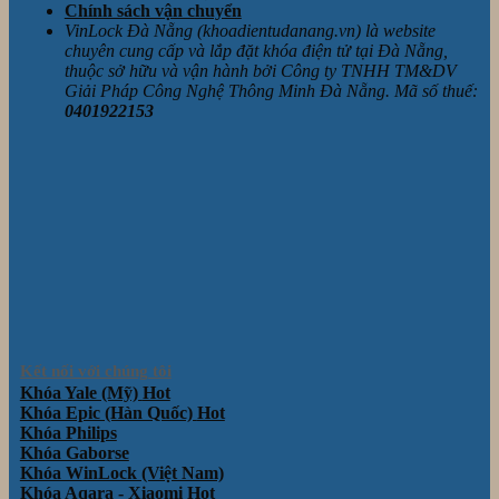
Chính sách vận chuyển
VinLock Đà Nẵng (khoadientudanang.vn) là website
chuyên cung cấp và lắp đặt khóa điện tử tại Đà Nẵng,
thuộc sở hữu và vận hành bởi Công ty TNHH TM&DV
Giải Pháp Công Nghệ Thông Minh Đà Nẵng. Mã số thuế:
0401922153
Kết nối với chúng tôi
Khóa Yale (Mỹ)
Khóa Epic (Hàn Quốc)
Khóa Philips
Khóa Gaborse
Khóa WinLock (Việt Nam)
Khóa Aqara - Xiaomi