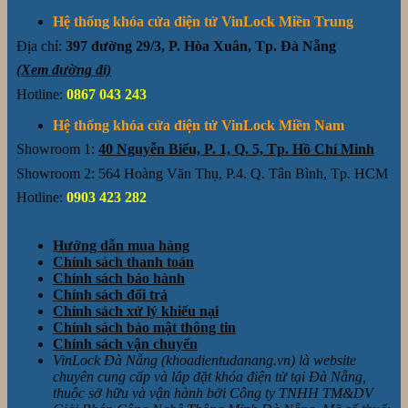
Hệ thống khóa cửa điện tử VinLock Miền Trung
Địa chỉ:
397 đường 29/3, P. Hòa Xuân, Tp. Đà Nẵng
(Xem đường đi)
Hotline:
0867 043 243
Hệ thống khóa cửa điện tử VinLock Miền Nam
Showroom 1:
40 Nguyễn Biểu, P. 1, Q. 5, Tp. Hồ Chí Minh
Showroom 2: 564 Hoàng Văn Thụ, P.4. Q. Tân Bình, Tp. HCM
Hotline:
0903 423 282
Hướng dẫn mua hàng
Chính sách thanh toán
Chính sách bảo hành
Chính sách đổi trả
Chính sách xử lý khiếu nại
Chính sách bảo mật thông tin
Chính sách vận chuyển
VinLock Đà Nẵng (khoadientudanang.vn) là website
chuyên cung cấp và lắp đặt khóa điện tử tại Đà Nẵng,
thuộc sở hữu và vận hành bởi Công ty TNHH TM&DV