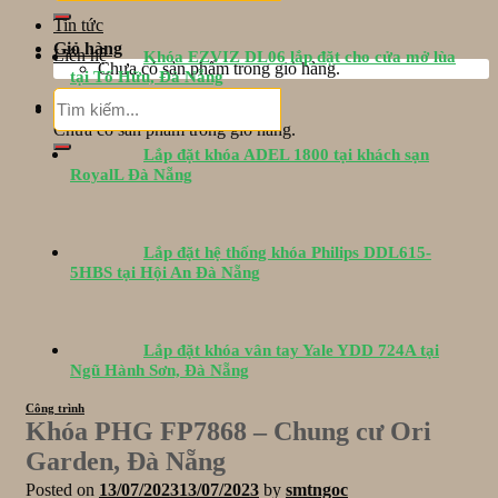
Tin tức
Giỏ hàng
Liên hệ
Khóa EZVIZ DL06 lắp đặt cho cửa mở lùa
Chưa có sản phẩm trong giỏ hàng.
tại Tố Hữu, Đà Nẵng
Tìm
Giỏ hàng
kiếm:
Chưa có sản phẩm trong giỏ hàng.
Lắp đặt khóa ADEL 1800 tại khách sạn
RoyalL Đà Nẵng
Lắp đặt hệ thống khóa Philips DDL615-
5HBS tại Hội An Đà Nẵng
Lắp đặt khóa vân tay Yale YDD 724A tại
Ngũ Hành Sơn, Đà Nẵng
Công trình
Khóa PHG FP7868 – Chung cư Ori
Garden, Đà Nẵng
Posted on
13/07/2023
13/07/2023
by
smtngoc