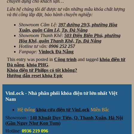
chuyên dụng cho khách sạn…
Liên hệ chúng tôi để được tư vấn những mẫu khóa chất lượng
và thi công lắp đặt, bảo hành chuyên nghiệp:
Showroom Cẩm Lệ:
397 đường 29/3, phường Hòa
Xuân, quận Cẩm Lệ, Tp. Đà Nẵng
Showroom Thanh Khê:
503 Điện Biên Phủ, phường
Hòa Khê, quận Thanh Khê, Tp. Đà Nẵng
Hotline tư vấn:
0906 252 257
Fanpage:
Vinlock Đà Nẵng
This entry was posted in
Công trình
and tagged
khóa điện tử
Đà nẵng
,
khóa PHG
.
Khóa điện tử Philips có tốt không?
Hướng dẫn reset khóa Epic
VinLock - Nhà phân phối khóa điện tử lớn nhất Việt
Nam
Hệ thống
khóa cửa điện tử VinLock
Miền Bắc
Showroom :
140 Khuất Duy Tiến, Q. Thanh Xuân, Hà Nội
(Gần Ngụy Như Kon Tum)
Hotline:
0936 219 096