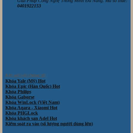
Giải Pháp Công Nghệ Thông Minh Đà Nẵng. Mã số thuế:
0401922153
Kết nối với chúng tôi
Khóa Yale (Mỹ)
Khóa Epic (Hàn Quốc)
Khóa Philips
Khóa Gaborse
Khóa WinLock (Việt Nam)
Khóa Aqara - Xiaomi
Khóa PHGLock
Khóa khách sạn Adel
Kiểm soát ra vào (số lượng người dùng lớn)