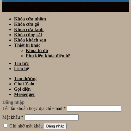
Website thuộc sở hữu và vận hành bởi Công ty TNHH TM& DV Giải Pháp
Công Nghệ Thông Minh Đà Nẵng. Mã số thuế: 0401922153
Khóa cửa nhôm
Khóa cửa gỗ
Khóa cửa kính
Khóa cổng sắt
Khóa khách sạn
Thiết bị khác
Khóa tủ đồ
Phụ kiện khóa điện tử
Tin tức
Liên hệ
Tìm đường
Chat Zalo
Gọi điện
Messenger
Đăng nhập
Tên tài khoản hoặc địa chỉ email
*
Mật khẩu
*
Ghi nhớ mật khẩu
Đăng nhập