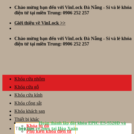
Skip
Chào mừng bạn đến với VinLock Đà Nẵng - Sỉ và lẻ khóa
to
điện tử tại miền Trung: 0906 252 257
content
Giới thiệu về VinLock >>
Chào mừng bạn đến với VinLock Đà Nẵng - Sỉ và lẻ khóa
điện tử tại miền Trung: 0906 252 257
Khóa cửa nhôm
Khóa cửa gỗ
Khóa cửa kính
Khóa cổng sắt
Khóa khách sạn
Thiết bị khác
Hoàn thành lắp đặt khóa EPIC ES-S520D và
Tìm
Khóa tủ đồ
hộp bảo vệ Inox tại Hòa Xuân
kiếm:
Phụ kiện khóa điện tử