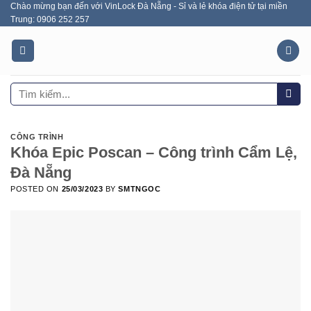
Chào mừng bạn đến với VinLock Đà Nẵng - Sỉ và lẻ khóa điện tử tại miền
Skip
Trung: 0906 252 257
to
content
Tìm
kiếm:
CÔNG TRÌNH
Khóa Epic Poscan – Công trình Cẩm Lệ,
Đà Nẵng
POSTED ON
25/03/2023
BY
SMTNGOC