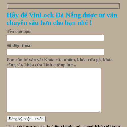
Hãy để VinLock Đà Nẵng được tư vấn
chuyên sâu hơn cho bạn nhé !
Tên của bạn
Số điện thoại
Bạn cần tư vấn về: Khóa cửa nhôm, khóa cửa gỗ, khóa
cổng sắt, khóa cửa kính cường lực...
This entry was posted in
Công trình
and tagged
Khóa Điện tử