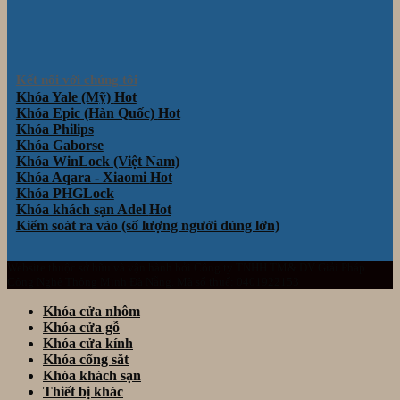
Kết nối với chúng tôi
Khóa Yale (Mỹ)
Khóa Epic (Hàn Quốc)
Khóa Philips
Khóa Gaborse
Khóa WinLock (Việt Nam)
Khóa Aqara - Xiaomi
Khóa PHGLock
Khóa khách sạn Adel
Kiểm soát ra vào (số lượng người dùng lớn)
Website thuộc sở hữu và vận hành bởi Công ty TNHH TM& DV Giải Pháp
Công Nghệ Thông Minh Đà Nẵng. Mã số thuế: 0401922153
Khóa cửa nhôm
Khóa cửa gỗ
Khóa cửa kính
Khóa cổng sắt
Khóa khách sạn
Thiết bị khác