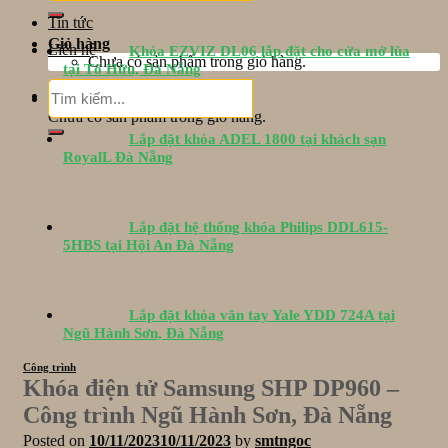
Tin tức
Giỏ hàng
Liên hệ
Khóa EZVIZ DL06 lắp đặt cho cửa mở lùa
Chưa có sản phẩm trong giỏ hàng.
tại Tố Hữu, Đà Nẵng
Tìm
Giỏ hàng
kiếm:
Chưa có sản phẩm trong giỏ hàng.
Lắp đặt khóa ADEL 1800 tại khách sạn
RoyalL Đà Nẵng
Lắp đặt hệ thống khóa Philips DDL615-
5HBS tại Hội An Đà Nẵng
Lắp đặt khóa vân tay Yale YDD 724A tại
Ngũ Hành Sơn, Đà Nẵng
Công trình
Khóa điện tử Samsung SHP DP960 –
Công trình Ngũ Hành Sơn, Đà Nẵng
Posted on
10/11/2023
10/11/2023
by
smtngoc