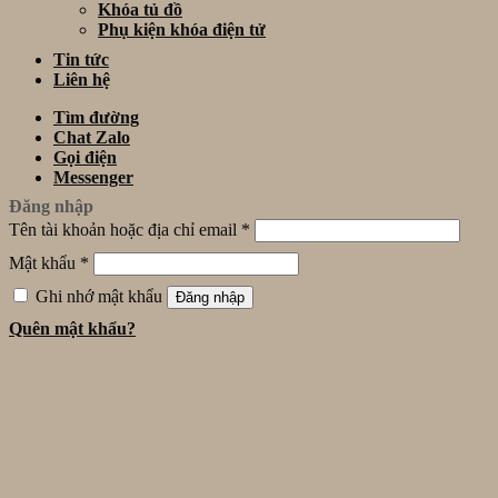
Khóa tủ đồ
Phụ kiện khóa điện tử
Tin tức
Liên hệ
Tìm đường
Chat Zalo
Gọi điện
Messenger
Đăng nhập
Tên tài khoản hoặc địa chỉ email
*
Mật khẩu
*
Ghi nhớ mật khẩu
Đăng nhập
Quên mật khẩu?