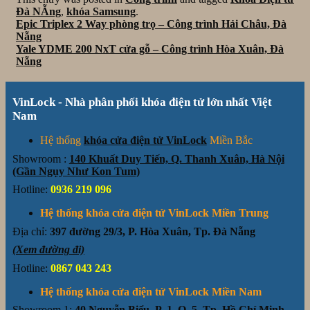
Đà NẴng
,
khóa Samsung
.
Epic Triplex 2 Way phòng trọ – Công trình Hải Châu, Đà
Nẵng
Yale YDME 200 NxT cửa gỗ – Công trình Hòa Xuân, Đà
Nẵng
VinLock - Nhà phân phối khóa điện tử lớn nhất Việt
Nam
Hệ thống
khóa cửa điện tử VinLock
Miền Bắc
Showroom :
140 Khuất Duy Tiến, Q. Thanh Xuân, Hà Nội
(Gần Ngụy Như Kon Tum)
Hotline:
0936 219 096
Hệ thống khóa cửa điện tử VinLock Miền Trung
Địa chỉ:
397 đường 29/3, P. Hòa Xuân, Tp. Đà Nẵng
(Xem đường đi)
Hotline:
0867 043 243
Hệ thống khóa cửa điện tử VinLock Miền Nam
Showroom 1:
40 Nguyễn Biểu, P. 1, Q. 5, Tp. Hồ Chí Minh