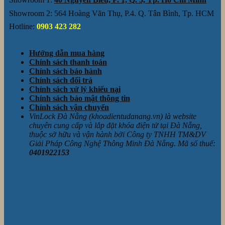
Showroom 2: 564 Hoàng Văn Thụ, P.4. Q. Tân Bình, Tp. HCM
Hotline:
0903 423 282
Hướng dẫn mua hàng
Chính sách thanh toán
Chính sách bảo hành
Chính sách đổi trả
Chính sách xử lý khiếu nại
Chính sách bảo mật thông tin
Chính sách vận chuyển
VinLock Đà Nẵng (khoadientudanang.vn) là website
chuyên cung cấp và lắp đặt khóa điện tử tại Đà Nẵng,
thuộc sở hữu và vận hành bởi Công ty TNHH TM&DV
Giải Pháp Công Nghệ Thông Minh Đà Nẵng. Mã số thuế:
0401922153