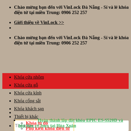
Skip
Chào mừng bạn đến với VinLock Đà Nẵng - Sỉ và lẻ khóa
to
điện tử tại miền Trung: 0906 252 257
content
Giới thiệu về VinLock >>
Chào mừng bạn đến với VinLock Đà Nẵng - Sỉ và lẻ khóa
điện tử tại miền Trung: 0906 252 257
Khóa cửa nhôm
Khóa cửa gỗ
Khóa cửa kính
Khóa cổng sắt
Khóa khách sạn
Thiết bị khác
Hoàn thành lắp đặt khóa EPIC ES-S520D và
Tìm
Khóa tủ đồ
hộp bảo vệ Inox tại Hòa Xuân
kiếm:
Phụ kiện khóa điện tử