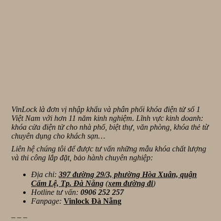
VinLock là đơn vị nhập khẩu và phân phối khóa điện tử số 1
Việt Nam với hơn 11 năm kinh nghiệm. Lĩnh vực kinh doanh:
khóa cửa điện tử cho nhà phố, biệt thự, văn phòng, khóa thẻ từ
chuyên dụng cho khách sạn…
Liên hệ chúng tôi để được tư vấn những mẫu khóa chất lượng
và thi công lắp đặt, bảo hành chuyên nghiệp:
Địa chỉ:
397 đường 29/3, phường Hòa Xuân, quận
Cẩm Lệ, Tp. Đà Nẵng
(
xem đường đi
)
Hotline tư vấn:
0906 252 257
Fanpage:
Vinlock Đà Nẵng
_ _ _