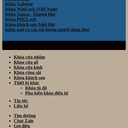
Khóa Gaborse
Khóa WinLock (Việt Nam)
Khóa Aqara - Xiaomi
Khóa PHGLock
Khóa khách sạn Adel
Kiểm soát ra vào (số lượng người dùng lớn)
Website thuộc sở hữu và vận hành bởi Công ty TNHH TM& DV Giải Pháp
Công Nghệ Thông Minh Đà Nẵng. Mã số thuế: 0401922153
Khóa cửa nhôm
Khóa cửa gỗ
Khóa cửa kính
Khóa cổng sắt
Khóa khách sạn
Thiết bị khác
Khóa tủ đồ
Phụ kiện khóa điện tử
Tin tức
Liên hệ
Tìm đường
Chat Zalo
Gọi điện