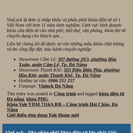
VinLock là đơn vị nhập khẩu và phân phối khóa điện tử số 1
Việt Nam với hơn 11 năm kinh nghiệm. Lĩnh vực kinh doanh:
khóa cửa điện tử cho nhà phố, biệt thự, văn phòng, khóa thẻ từ
chuyên dụng cho khách sạn…
Liên hệ chúng tôi để được tư vấn những mẫu khóa chất lượng
và thi công lắp đặt, bảo hành chuyên nghiệp:
Showroom Cẩm Lệ:
397 đường 29/3, phường Hòa
Xuân, quận Cẩm Lệ, Tp. Đà Nẵng
Showroom Thanh Khê:
503 Điện Biên Phủ, phường
Hòa Khê, quận Thanh Khê, Tp. Đà Nẵng
Hotline tư vấn:
0906 252 257
Fanpage:
Vinlock Đà Nẵng
This entry was posted in
Công trình
and tagged
khóa điện tử
Đà nẵng
,
khóa PHG
.
Khóa Yale YDM 7116A RB – Công trình Hải Châu, Đà
Nẵng
Giới thiệu ứng dụng Yale Home mới
VinLock - Nhà phân phối khóa điện tử lớn nhất Việt