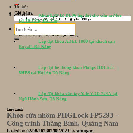
Tin tức
Giỏ hàng
Liên hệ
Khóa EZVIZ DL06 lắp đặt cho cửa mở lùa
Chưa có sản phẩm trong giỏ hàng.
tại Tố Hữu, Đà Nẵng
Tìm
Giỏ hàng
kiếm:
Chưa có sản phẩm trong giỏ hàng.
Lắp đặt khóa ADEL 1800 tại khách sạn
RoyalL Đà Nẵng
Lắp đặt hệ thống khóa Philips DDL615-
5HBS tại Hội An Đà Nẵng
Lắp đặt khóa vân tay Yale YDD 724A tại
Ngũ Hành Sơn, Đà Nẵng
Công trình
Khóa cửa nhôm PHGLock FP5293 –
Công trình Thăng Bình, Quảng Nam
Posted on
02/08/2023
02/08/2023
by
smtngoc