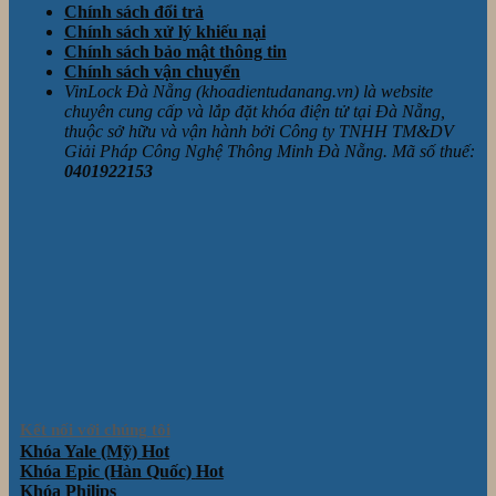
Chính sách đổi trả
Chính sách xử lý khiếu nại
Chính sách bảo mật thông tin
Chính sách vận chuyển
VinLock Đà Nẵng (khoadientudanang.vn) là website
chuyên cung cấp và lắp đặt khóa điện tử tại Đà Nẵng,
thuộc sở hữu và vận hành bởi Công ty TNHH TM&DV
Giải Pháp Công Nghệ Thông Minh Đà Nẵng. Mã số thuế:
0401922153
Kết nối với chúng tôi
Khóa Yale (Mỹ)
Khóa Epic (Hàn Quốc)
Khóa Philips