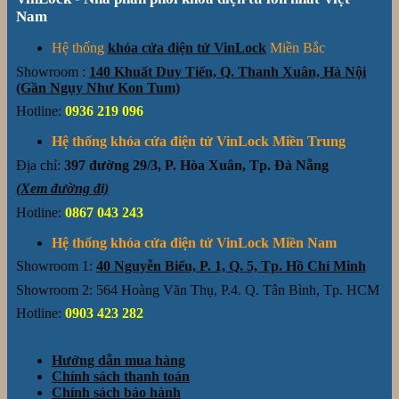
Nam
Hệ thống
khóa cửa điện tử VinLock
Miền Bắc
Showroom :
140 Khuất Duy Tiến, Q. Thanh Xuân, Hà Nội
(Gần Ngụy Như Kon Tum)
Hotline:
0936 219 096
Hệ thống khóa cửa điện tử VinLock Miền Trung
Địa chỉ:
397 đường 29/3, P. Hòa Xuân, Tp. Đà Nẵng
(Xem đường đi)
Hotline:
0867 043 243
Hệ thống khóa cửa điện tử VinLock Miền Nam
Showroom 1:
40 Nguyễn Biểu, P. 1, Q. 5, Tp. Hồ Chí Minh
Showroom 2: 564 Hoàng Văn Thụ, P.4. Q. Tân Bình, Tp. HCM
Hotline:
0903 423 282
Hướng dẫn mua hàng
Chính sách thanh toán
Chính sách bảo hành