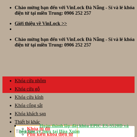
Skip
Chào mừng bạn đến với VinLock Đà Nẵng - Sỉ và lẻ khóa
to
điện tử tại miền Trung: 0906 252 257
content
Giới thiệu về VinLock >>
Chào mừng bạn đến với VinLock Đà Nẵng - Sỉ và lẻ khóa
điện tử tại miền Trung: 0906 252 257
Khóa cửa nhôm
Khóa cửa gỗ
Khóa cửa kính
Khóa cổng sắt
Khóa khách sạn
Thiết bị khác
Hoàn thành lắp đặt khóa EPIC ES-S520D và
Tìm
Khóa tủ đồ
hộp bảo vệ Inox tại Hòa Xuân
kiếm:
Phụ kiện khóa điện tử