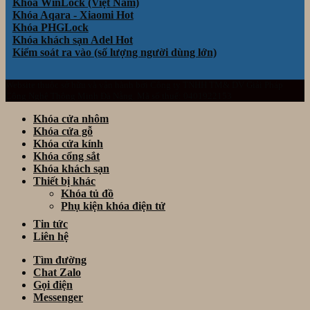
Khóa WinLock (Việt Nam)
Khóa Aqara - Xiaomi
Khóa PHGLock
Khóa khách sạn Adel
Kiểm soát ra vào (số lượng người dùng lớn)
Website thuộc sở hữu và vận hành bởi Công ty TNHH TM& DV Giải Pháp
Công Nghệ Thông Minh Đà Nẵng. Mã số thuế: 0401922153
Khóa cửa nhôm
Khóa cửa gỗ
Khóa cửa kính
Khóa cổng sắt
Khóa khách sạn
Thiết bị khác
Khóa tủ đồ
Phụ kiện khóa điện tử
Tin tức
Liên hệ
Tìm đường
Chat Zalo
Gọi điện
Messenger