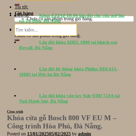
Tin tức
Giỏ hàng
Liên hệ
Khóa EZVIZ DL06 lắp đặt cho cửa mở lùa
Chưa có sản phẩm trong giỏ hàng.
tại Tố Hữu, Đà Nẵng
Tìm
Giỏ hàng
kiếm:
Chưa có sản phẩm trong giỏ hàng.
Lắp đặt khóa ADEL 1800 tại khách sạn
RoyalL Đà Nẵng
Lắp đặt hệ thống khóa Philips DDL615-
5HBS tại Hội An Đà Nẵng
Lắp đặt khóa vân tay Yale YDD 724A tại
Ngũ Hành Sơn, Đà Nẵng
Công trình
Khóa cửa gỗ Bosch 800 VF EU M –
Công trình Hòa Phú, Đà Nẵng.
Posted on
13/01/2025
05/02/2025
by
admin