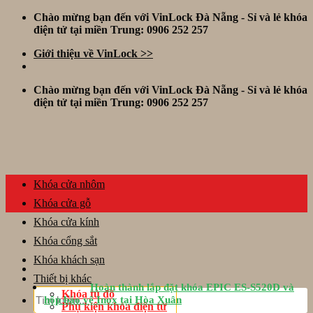
Skip
Chào mừng bạn đến với VinLock Đà Nẵng - Sỉ và lẻ khóa
to
điện tử tại miền Trung: 0906 252 257
content
Giới thiệu về VinLock >>
Chào mừng bạn đến với VinLock Đà Nẵng - Sỉ và lẻ khóa
điện tử tại miền Trung: 0906 252 257
Khóa cửa nhôm
Khóa cửa gỗ
Khóa cửa kính
Khóa cổng sắt
Khóa khách sạn
Thiết bị khác
Hoàn thành lắp đặt khóa EPIC ES-S520D và
Tìm
Khóa tủ đồ
hộp bảo vệ Inox tại Hòa Xuân
kiếm:
Phụ kiện khóa điện tử