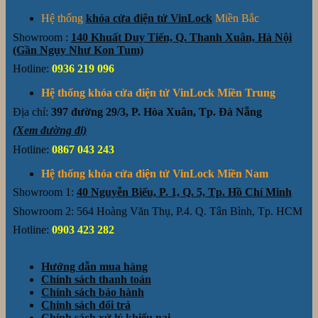
Hệ thống
khóa cửa điện tử VinLock
Miền Bắc
Showroom :
140 Khuất Duy Tiến, Q. Thanh Xuân, Hà Nội
(Gần Ngụy Như Kon Tum)
Hotline:
0936 219 096
Hệ thống khóa cửa điện tử VinLock Miền Trung
Địa chỉ:
397 đường 29/3, P. Hòa Xuân, Tp. Đà Nẵng
(Xem đường đi)
Hotline:
0867 043 243
Hệ thống khóa cửa điện tử VinLock Miền Nam
Showroom 1:
40 Nguyễn Biểu, P. 1, Q. 5, Tp. Hồ Chí Minh
Showroom 2: 564 Hoàng Văn Thụ, P.4. Q. Tân Bình, Tp. HCM
Hotline:
0903 423 282
Hướng dẫn mua hàng
Chính sách thanh toán
Chính sách bảo hành
Chính sách đổi trả
Chính sách xử lý khiếu nại