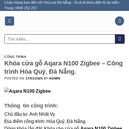
Chào mừng bạn đến với VinLock Đà Nẵng - Sỉ và lẻ khóa điện tử tại miền
Skip
Trung: 0906 252 257
to
content
Tìm
kiếm:
CÔNG TRÌNH
Khóa cửa gỗ Aqara N100 Zigbee – Công
trình Hòa Quý, Đà Nẵng.
POSTED ON
17/01/2025
BY
ADMIN
Thông tin công trình:
Chủ đầu tư: Anh Nhất Vy
Địa điểm công trình: Hòa Quý, Đà Nẵng.
Dòng khóa lắp đặt: Khóa cho cửa gỗ
Aqara N100 Zigbee