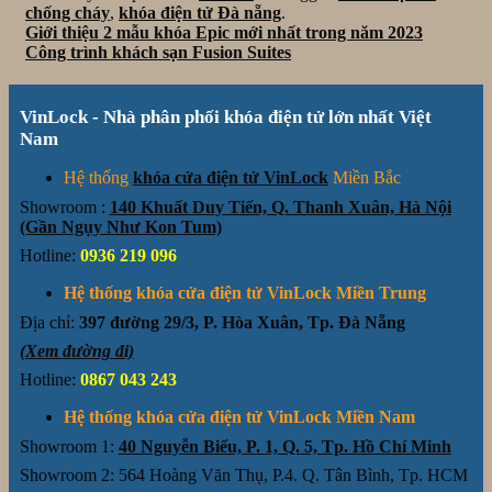
chống cháy
,
khóa điện tử Đà nẵng
.
Giới thiệu 2 mẫu khóa Epic mới nhất trong năm 2023
Công trình khách sạn Fusion Suites
VinLock - Nhà phân phối khóa điện tử lớn nhất Việt
Nam
Hệ thống
khóa cửa điện tử VinLock
Miền Bắc
Showroom :
140 Khuất Duy Tiến, Q. Thanh Xuân, Hà Nội
(Gần Ngụy Như Kon Tum)
Hotline:
0936 219 096
Hệ thống khóa cửa điện tử VinLock Miền Trung
Địa chỉ:
397 đường 29/3, P. Hòa Xuân, Tp. Đà Nẵng
(Xem đường đi)
Hotline:
0867 043 243
Hệ thống khóa cửa điện tử VinLock Miền Nam
Showroom 1:
40 Nguyễn Biểu, P. 1, Q. 5, Tp. Hồ Chí Minh
Showroom 2: 564 Hoàng Văn Thụ, P.4. Q. Tân Bình, Tp. HCM