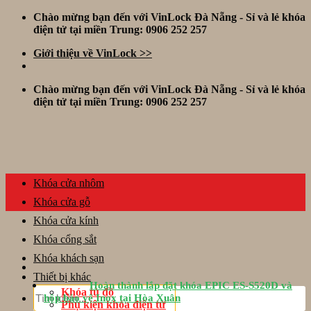
Skip
Chào mừng bạn đến với VinLock Đà Nẵng - Sỉ và lẻ khóa
to
điện tử tại miền Trung: 0906 252 257
content
Giới thiệu về VinLock >>
Chào mừng bạn đến với VinLock Đà Nẵng - Sỉ và lẻ khóa
điện tử tại miền Trung: 0906 252 257
Khóa cửa nhôm
Khóa cửa gỗ
Khóa cửa kính
Khóa cổng sắt
Khóa khách sạn
Thiết bị khác
Hoàn thành lắp đặt khóa EPIC ES-S520D và
Tìm
Khóa tủ đồ
hộp bảo vệ Inox tại Hòa Xuân
kiếm:
Phụ kiện khóa điện tử