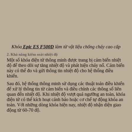
Khóa
Epic ES F500D
làm từ vật liệu chống cháy cao cấp
2. Khả năng kiểm soát nhiệt độ
Một số khóa điện tử thông minh được trang bị cảm biến nhiệt
độ để theo dõi sự tăng nhiệt độ và phát hiện cháy nổ. Cảm biến
này có thể đo và gửi thông tin nhiệt độ cho hệ thống điều
khiển.
Sau đó, hệ thống thông minh sử dụng các thuật toán điều khiển
để xử lý thông tin từ cảm biến và điều chỉnh các thông số liên
quan đến nhiệt độ.
Khi nhiệt độ vượt quá ngưỡng an toàn, khóa
điện tử có thể kích hoạt cảnh báo hoặc cơ chế tự động khóa an
toàn.
Với những dòng khóa hiện nay, nhiệt độ nhận diện giao
động từ 60-70 độ.