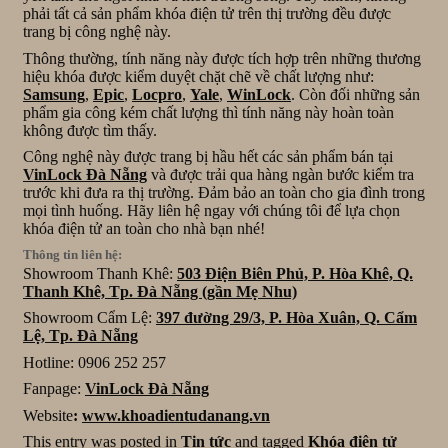
phải tất cả sản phẩm khóa điện tử trên thị trường đều được
trang bị công nghệ này.
Thông thường, tính năng này được tích hợp trên những thương
hiệu khóa được kiểm duyệt chặt chẽ về chất lượng như:
Samsung
,
Epic
,
Locpro
,
Yale
,
WinLock
. Còn đối những sản
phẩm gia công kém chất lượng thì tính năng này hoàn toàn
không được tìm thấy.
Công nghệ này được trang bị hầu hết các sản phẩm bán tại
VinLock Đà Nẵng
và được trải qua hàng ngàn bước kiểm tra
trước khi đưa ra thị trường. Đảm bảo an toàn cho gia đình trong
mọi tình huống. Hãy liên hệ ngay với chúng tôi để lựa chọn
khóa điện tử an toàn cho nhà bạn nhé!
Thông tin liên hệ:
Showroom Thanh Khê:
503 Điện Biên Phủ, P. Hòa Khê, Q.
Thanh Khê, Tp. Đà Nẵng (gần Mẹ Nhu)
Showroom Cẩm Lệ:
397 đường 29/3, P. Hòa Xuân, Q. Cẩm
Lệ, Tp. Đà Nẵng
Hotline: 0906 252 257
Fanpage:
VinLock Đà Nẵng
Website
:
www.khoadientudanang.vn
This entry was posted in
Tin tức
and tagged
Khóa điện tử