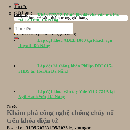
Tin tức
Giỏ hàng
Liên hệ
Khóa EZVIZ DL06 lắp đặt cho cửa mở lùa
Chưa có sản phẩm trong giỏ hàng.
tại Tố Hữu, Đà Nẵng
Tìm
Giỏ hàng
kiếm:
Chưa có sản phẩm trong giỏ hàng.
Lắp đặt khóa ADEL 1800 tại khách sạn
RoyalL Đà Nẵng
Lắp đặt hệ thống khóa Philips DDL615-
5HBS tại Hội An Đà Nẵng
Lắp đặt khóa vân tay Yale YDD 724A tại
Ngũ Hành Sơn, Đà Nẵng
Tin tức
Khám phá công nghệ chống cháy nổ
trên khóa điện tử
Posted on
31/05/2023
31/05/2023
by
smtngoc