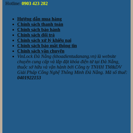
Hotline:
0903 423 282
Hướng dẫn mua hàng
Chính sách thanh toán
Chính sách bảo hành
Chính sách đổi trả
Chính sách xử lý khiếu nại
Chính sách bảo mật thông tin
Chính sách vận chuyển
VinLock Đà Nẵng (khoadientudanang.vn) là website
chuyên cung cấp và lắp đặt khóa điện tử tại Đà Nẵng,
thuộc sở hữu và vận hành bởi Công ty TNHH TM&DV
Giải Pháp Công Nghệ Thông Minh Đà Nẵng. Mã số thuế:
0401922153