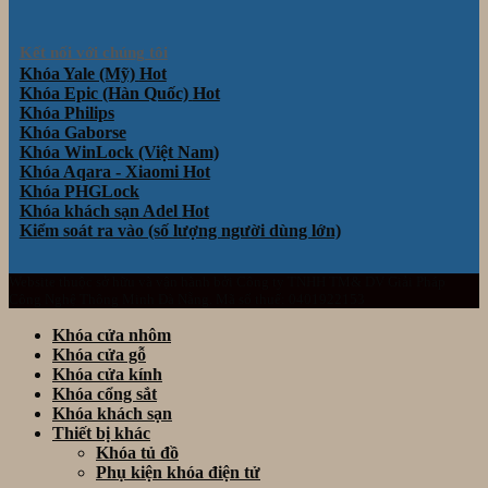
Kết nối với chúng tôi
Khóa Yale (Mỹ)
Khóa Epic (Hàn Quốc)
Khóa Philips
Khóa Gaborse
Khóa WinLock (Việt Nam)
Khóa Aqara - Xiaomi
Khóa PHGLock
Khóa khách sạn Adel
Kiểm soát ra vào (số lượng người dùng lớn)
Website thuộc sở hữu và vận hành bởi Công ty TNHH TM& DV Giải Pháp
Công Nghệ Thông Minh Đà Nẵng. Mã số thuế: 0401922153
Khóa cửa nhôm
Khóa cửa gỗ
Khóa cửa kính
Khóa cổng sắt
Khóa khách sạn
Thiết bị khác
Khóa tủ đồ
Phụ kiện khóa điện tử