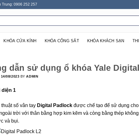
n Trung: 0906 252 257
KHÓA CỬA KÍNH
KHÓA CỔNG SẮT
KHÓA KHÁCH SẠN
TH
 dẫn sử dụng ổ khóa Yale Digita
N
14/08/2023
BY
ADMIN
 thuật số vân tay
Digital Padlock
được chế tạo để sử dụng cho 
 ngoài trời với thân bằng hợp kim kẽm và còng bằng thép không 
 và bụi.