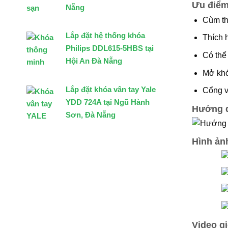
Ưu điểm
Nẵng
Cùm th
Lắp đặt hệ thống khóa
Thích 
Philips DDL615-5HBS tại
Có thể 
Hội An Đà Nẵng
Mở khó
Lắp đặt khóa vân tay Yale
Cổng v
YDD 724A tại Ngũ Hành
Hướng d
Sơn, Đà Nẵng
Hình ảnh
Video gi