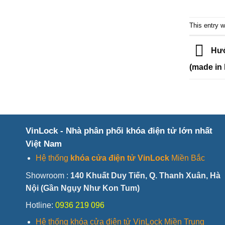
This entry 
Hướn
(made in
VinLock - Nhà phân phối khóa điện tử lớn nhất
Việt Nam
Hệ thống
khóa cửa điện tử VinLock
Miền Bắc
Showroom :
140 Khuất Duy Tiến, Q. Thanh Xuân, Hà
Nội (Gần Ngụy Như Kon Tum)
Hotline:
0936 219 096
Hệ thống khóa cửa điện tử VinLock Miền Trung