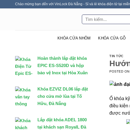
Skip
Chào mừng bạn đến với VinLock Đà Nẵng - Sỉ và lẻ khóa điện tử tại miề
to
Tìm
content
kiếm:
KHÓA CỬA NHÔM
KHÓA CỬA GỖ
TIN TỨC
Hoàn thành lắp đặt khóa
Hướng
EPIC ES-S520D và hộp
POSTED O
bảo vệ Inox tại Hòa Xuân
Khóa EZVIZ DL06 lắp đặt
cho cửa mở lùa tại Tố
Ổ khóa kỹ
Hữu, Đà Nẵng
điều kiện
được nước
Lắp đặt khóa ADEL 1800
tại khách sạn RoyalL Đà