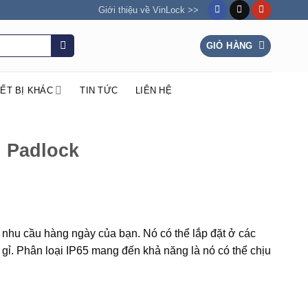
Giới thiệu về VinLock >>
GIỎ HÀNG
IẾT BỊ KHÁC
TIN TỨC
LIÊN HỆ
l Padlock
nhu cầu hàng ngày của bạn. Nó có thể lắp đặt ở các
gỉ. Phân loại IP65 mang đến khả năng là nó có thể chịu