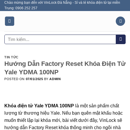
Chào mừng bạn đến với VinLock Đà Nẵng - Sỉ và lẻ khóa điện tử tại miền
Skip
Trung: 0906 252 257
to
content
Tìm
kiếm:
TIN TỨC
Hướng Dẫn Factory Reset Khóa Điện Tử
Yale YDMA 100NP
POSTED ON
07/01/2025
BY
ADMIN
Khóa điện tử Yale YDMA 100NP
là một sản phẩm chất
lượng từ thương hiệu Yale. Nếu bạn quên mật khẩu hoặc
muốn thiết lập lại khóa mới, bài viết dưới đây, VinLock sẽ
hướng dẫn Factory Reset khóa thông minh cho ngôi nhà