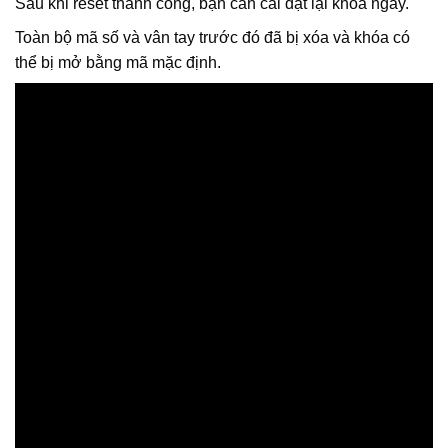
Sau khi reset thành công, bạn cần cài đặt lại khóa ngay.
Toàn bộ mã số và vân tay trước đó đã bị xóa và khóa có
thể bị mở bằng mã mặc định.