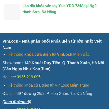
Lắp đặt khóa vân tay Yale YDD 724A tại Ngũ
Hành Sơn, Đà Nẵng
VinLock - Nhà phân phối khóa điện tử lớn nhất Việt
Nam
Hệ thống
khóa cửa điện tử VinLock
Miền Bắc
Showroom :
140 Khuất Duy Tiến, Q. Thanh Xuân, Hà Nội
(Gần Ngụy Như Kon Tum)
Hotline:
0936 219 096
Hệ thống khóa cửa điện tử VinLock Miền Trung
Địa chỉ:
397 đường 29/3, P. Hòa Xuân, Tp. Đà Nẵng
(Xem đường đi)