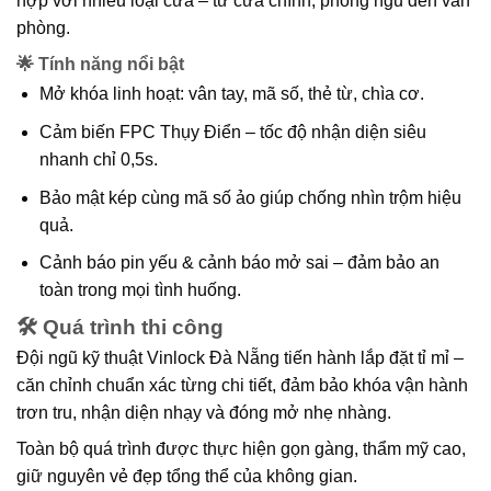
hợp với nhiều loại cửa – từ cửa chính, phòng ngủ đến văn
phòng.
🌟 Tính năng nổi bật
Mở khóa linh hoạt:
vân tay, mã số, thẻ từ, chìa cơ.
Cảm biến FPC Thụy Điển
– tốc độ nhận diện siêu
nhanh chỉ 0,5s.
Bảo mật kép
cùng
mã số ảo
giúp chống nhìn trộm hiệu
quả.
Cảnh báo pin yếu & cảnh báo mở sai
– đảm bảo an
toàn trong mọi tình huống.
🛠 Quá trình thi công
Đội ngũ kỹ thuật
Vinlock Đà Nẵng
tiến hành lắp đặt tỉ mỉ –
căn chỉnh chuẩn xác từng chi tiết, đảm bảo khóa vận hành
trơn tru, nhận diện nhạy và đóng mở nhẹ nhàng.
Toàn bộ quá trình được thực hiện
gọn gàng, thẩm mỹ cao
,
giữ nguyên vẻ đẹp tổng thể của không gian.