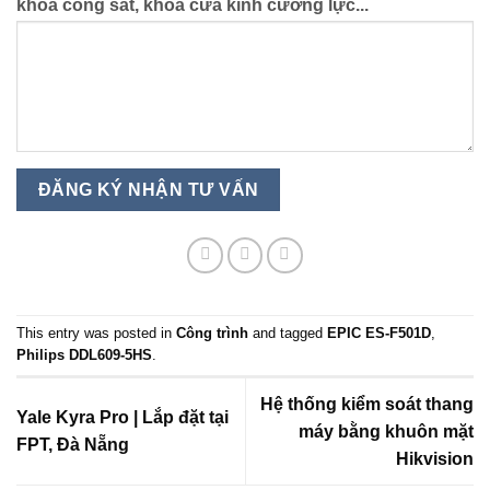
khóa cổng sắt, khóa cửa kính cường lực...
This entry was posted in
Công trình
and tagged
EPIC ES-F501D
,
Philips DDL609-5HS
.
Hệ thống kiểm soát thang
Yale Kyra Pro | Lắp đặt tại
máy bằng khuôn mặt
FPT, Đà Nẵng
Hikvision