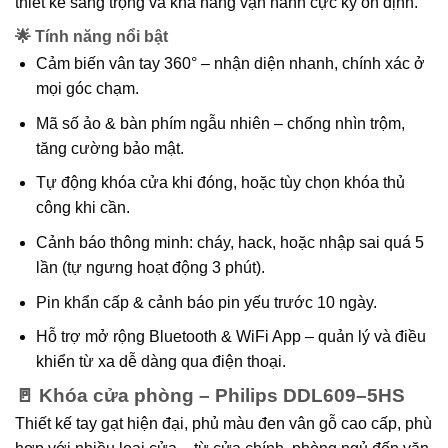
thiết kế sang trọng và khả năng vận hành cực kỳ ổn định.
🌟 Tính năng nổi bật
Cảm biến vân tay 360°
– nhận diện nhanh, chính xác ở
mọi góc chạm.
Mã số ảo & bàn phím ngẫu nhiên
– chống nhìn trộm,
tăng cường bảo mật.
Tự động khóa cửa
khi đóng, hoặc tùy chọn khóa thủ
công khi cần.
Cảnh báo thông minh:
cháy, hack, hoặc nhập sai quá 5
lần (tự ngưng hoạt động 3 phút).
Pin khẩn cấp & cảnh báo pin yếu
trước 10 ngày.
Hỗ trợ mở rộng Bluetooth & WiFi App
– quản lý và điều
khiển từ xa dễ dàng qua điện thoại.
🚪 Khóa cửa phòng –
Philips DDL609–5HS
Thiết kế tay gạt hiện đại, phủ màu
đen vân gỗ cao cấp
, phù