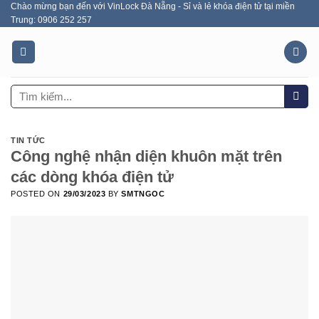
Chào mừng bạn đến với VinLock Đà Nẵng - Sỉ và lẻ khóa điện tử tại miền
Skip
Trung: 0906 252 257
to
content
Tìm
kiếm:
TIN TỨC
Công nghệ nhận diện khuôn mặt trên
các dòng khóa điện tử
POSTED ON
29/03/2023
BY
SMTNGOC