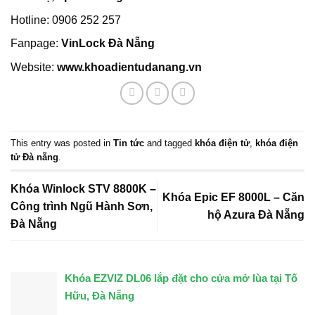
Hotline: 0906 252 257
Fanpage:
VinLock Đà Nẵng
Website:
www.khoadientudanang.vn
This entry was posted in
Tin tức
and tagged
khóa điện tử
,
khóa điện
tử Đà nẵng
.
Khóa Winlock STV 8800K –
Khóa Epic EF 8000L – Căn
Công trình Ngũ Hành Sơn,
hộ Azura Đà Nẵng
Đà Nẵng
Khóa EZVIZ DL06 lắp đặt cho cửa mở lùa tại Tố
Hữu, Đà Nẵng