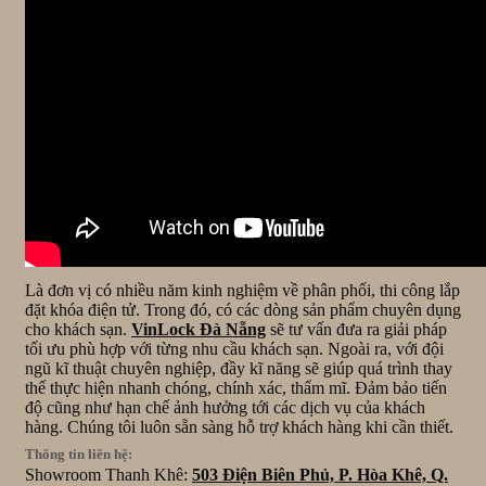
Là đơn vị có nhiều năm kinh nghiệm về phân phối, thi công lắp
đặt khóa điện tử. Trong đó, có các dòng sản phẩm chuyên dụng
cho khách sạn.
VinLock Đà Nẵng
sẽ tư vấn đưa ra giải pháp
tối ưu phù hợp với từng nhu cầu khách sạn. Ngoài ra, với đội
ngũ kĩ thuật chuyên nghiệp, đầy kĩ năng sẽ giúp quá trình thay
thế thực hiện nhanh chóng, chính xác, thẩm mĩ. Đảm bảo tiến
độ cũng như hạn chế ảnh hưởng tới các dịch vụ của khách
hàng. Chúng tôi luôn sẵn sàng hỗ trợ khách hàng khi cần thiết.
Thông tin liên hệ:
Showroom Thanh Khê:
503 Điện Biên Phủ, P. Hòa Khê, Q.