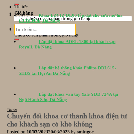
Tin tức
Giỏ hàng
Liên hệ
Khóa EZVIZ DL06 lắp đặt cho cửa mở lùa
Chưa có sản phẩm trong giỏ hàng.
tại Tố Hữu, Đà Nẵng
Tìm
Giỏ hàng
kiếm:
Chưa có sản phẩm trong giỏ hàng.
Lắp đặt khóa ADEL 1800 tại khách sạn
RoyalL Đà Nẵng
Lắp đặt hệ thống khóa Philips DDL615-
5HBS tại Hội An Đà Nẵng
Lắp đặt khóa vân tay Yale YDD 724A tại
Ngũ Hành Sơn, Đà Nẵng
Tin tức
Chuyển đổi khóa cơ thành khóa điện tử
cho khách sạn có khó không
Posted on
10/03/2023
20/03/2023
by
smtngoc