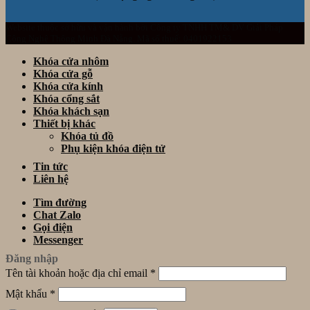
Website thuộc sở hữu và vận hành bởi Công ty TNHH TM& DV Giải Pháp
Công Nghệ Thông Minh Đà Nẵng. Mã số thuế: 0401922153
Khóa cửa nhôm
Khóa cửa gỗ
Khóa cửa kính
Khóa cổng sắt
Khóa khách sạn
Thiết bị khác
Khóa tủ đồ
Phụ kiện khóa điện tử
Tin tức
Liên hệ
Tìm đường
Chat Zalo
Gọi điện
Messenger
Đăng nhập
Tên tài khoản hoặc địa chỉ email
*
Mật khẩu
*