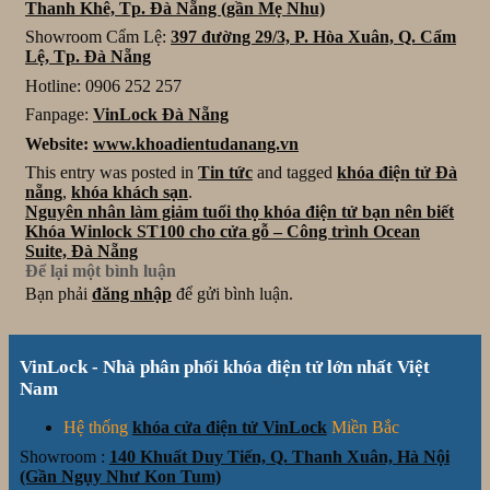
Thanh Khê, Tp. Đà Nẵng (gần Mẹ Nhu)
Showroom Cẩm Lệ:
397 đường 29/3, P. Hòa Xuân, Q. Cẩm
Lệ, Tp. Đà Nẵng
Hotline: 0906 252 257
Fanpage:
VinLock Đà Nẵng
Website:
www.khoadientudanang.vn
This entry was posted in
Tin tức
and tagged
khóa điện tử Đà
nẵng
,
khóa khách sạn
.
Nguyên nhân làm giảm tuổi thọ khóa điện tử bạn nên biết
Khóa Winlock ST100 cho cửa gỗ – Công trình Ocean
Suite, Đà Nẵng
Để lại một bình luận
Bạn phải
đăng nhập
để gửi bình luận.
VinLock - Nhà phân phối khóa điện tử lớn nhất Việt
Nam
Hệ thống
khóa cửa điện tử VinLock
Miền Bắc
Showroom :
140 Khuất Duy Tiến, Q. Thanh Xuân, Hà Nội
(Gần Ngụy Như Kon Tum)