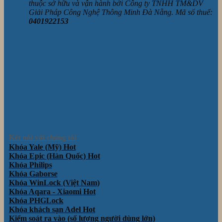
thuộc sở hữu và vận hành bởi Công ty TNHH TM&DV
Giải Pháp Công Nghệ Thông Minh Đà Nẵng. Mã số thuế:
0401922153
Kết nối với chúng tôi
Khóa Yale (Mỹ)
Khóa Epic (Hàn Quốc)
Khóa Philips
Khóa Gaborse
Khóa WinLock (Việt Nam)
Khóa Aqara - Xiaomi
Khóa PHGLock
Khóa khách sạn Adel
Kiểm soát ra vào (số lượng người dùng lớn)