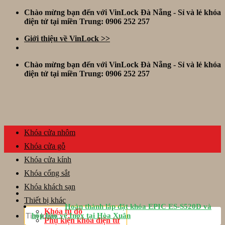
Skip
Chào mừng bạn đến với VinLock Đà Nẵng - Sỉ và lẻ khóa
to
điện tử tại miền Trung: 0906 252 257
content
Giới thiệu về VinLock >>
Chào mừng bạn đến với VinLock Đà Nẵng - Sỉ và lẻ khóa
điện tử tại miền Trung: 0906 252 257
Khóa cửa nhôm
Khóa cửa gỗ
Khóa cửa kính
Khóa cổng sắt
Khóa khách sạn
Thiết bị khác
Hoàn thành lắp đặt khóa EPIC ES-S520D và
Tìm
Khóa tủ đồ
hộp bảo vệ Inox tại Hòa Xuân
kiếm:
Phụ kiện khóa điện tử