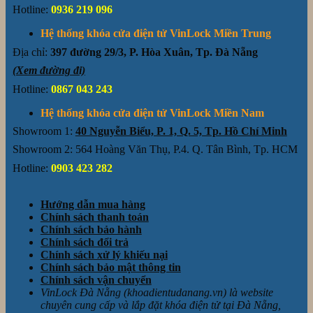
Hotline:
0936 219 096
Hệ thống khóa cửa điện tử VinLock Miền Trung
Địa chỉ:
397 đường 29/3, P. Hòa Xuân, Tp. Đà Nẵng
(Xem đường đi)
Hotline:
0867 043 243
Hệ thống khóa cửa điện tử VinLock Miền Nam
Showroom 1:
40 Nguyễn Biểu, P. 1, Q. 5, Tp. Hồ Chí Minh
Showroom 2: 564 Hoàng Văn Thụ, P.4. Q. Tân Bình, Tp. HCM
Hotline:
0903 423 282
Hướng dẫn mua hàng
Chính sách thanh toán
Chính sách bảo hành
Chính sách đổi trả
Chính sách xử lý khiếu nại
Chính sách bảo mật thông tin
Chính sách vận chuyển
VinLock Đà Nẵng (khoadientudanang.vn) là website
chuyên cung cấp và lắp đặt khóa điện tử tại Đà Nẵng,