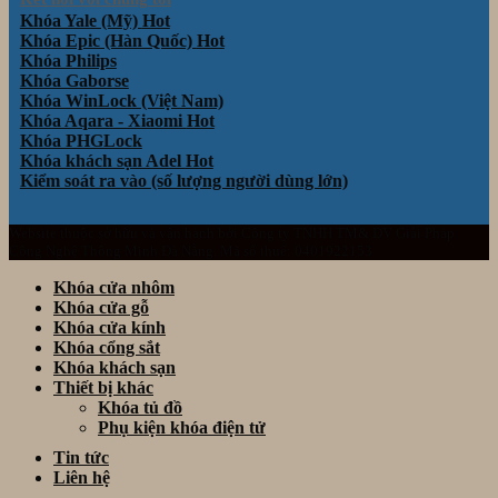
Khóa Yale (Mỹ)
Khóa Epic (Hàn Quốc)
Khóa Philips
Khóa Gaborse
Khóa WinLock (Việt Nam)
Khóa Aqara - Xiaomi
Khóa PHGLock
Khóa khách sạn Adel
Kiểm soát ra vào (số lượng người dùng lớn)
Website thuộc sở hữu và vận hành bởi Công ty TNHH TM& DV Giải Pháp
Công Nghệ Thông Minh Đà Nẵng. Mã số thuế: 0401922153
Khóa cửa nhôm
Khóa cửa gỗ
Khóa cửa kính
Khóa cổng sắt
Khóa khách sạn
Thiết bị khác
Khóa tủ đồ
Phụ kiện khóa điện tử
Tin tức
Liên hệ