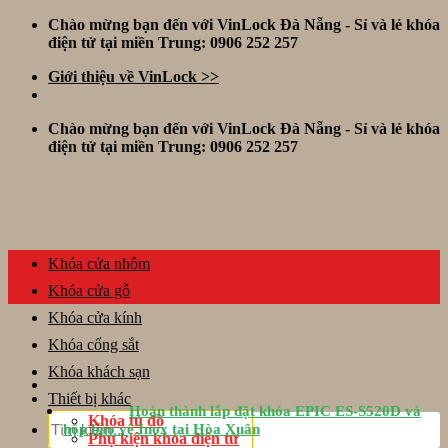
Skip
Chào mừng bạn đến với VinLock Đà Nẵng - Sỉ và lẻ khóa
to
điện tử tại miền Trung: 0906 252 257
content
Giới thiệu về VinLock >>
Chào mừng bạn đến với VinLock Đà Nẵng - Sỉ và lẻ khóa
điện tử tại miền Trung: 0906 252 257
Khóa cửa nhôm
Khóa cửa gỗ
Khóa cửa kính
Khóa cổng sắt
Khóa khách sạn
Thiết bị khác
Hoàn thành lắp đặt khóa EPIC ES-S520D và
Tìm
Khóa tủ đồ
hộp bảo vệ Inox tại Hòa Xuân
kiếm:
Phụ kiện khóa điện tử