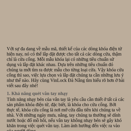
Với sự đa dang về mẫu mã, thiết kế của các dòng khóa điện tử
hiện nay, nó có thể lắp đặt được cho tất cả các dòng cửa, thậm
chí là cửa cổng. Mỗi mẫu khóa lại có những tiêu chuẩn sử
dụng và lắp đặt khác nhau. Dựa trên những tiêu chuẩn đó
chúng ta mới tìm ra được mẫu cho từng loại cửa. Vậy khóa cửa
cổng thì sao, việc lựa chọn và lắp đặt chúng ta cần những lưu ý
như thế nào. Hãy cùng VinLock Đà Nẵng tìm hiểu rõ hơn ở bài
viết sau đây nhé!
1. Khả năng quét vân tay nhạy
Tính năng nhạy bén của vân tay là yêu cầu cần thiết ở tất cả các
sản phẩm khóa điện tử, đặc biêt, là khóa cho cửa cổng. Bởi
thực tế, khóa cửa cổng là nơi mở cửa đầu tiên khi chúng ta về
nhà. Với những ngày mưa, nắng, tay chúng ta thường sẽ dính
nước hoặc đổ mồ hôi, nếu vân tay không nhạy bén sẽ gây khó
khăn trong việc quét vân tay. Làm ảnh hưởng đến việc ra vào
của người dùng.