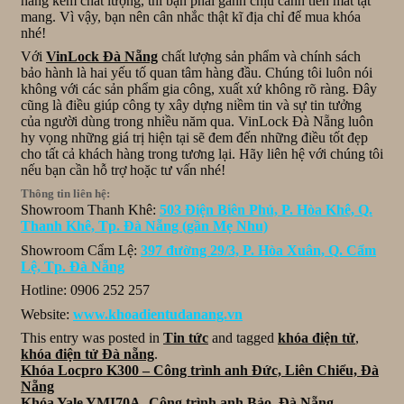
hàng kém chất lượng, thì bạn phải gánh chịu cảnh tiền mất tật
mang. Vì vậy, bạn nên cân nhắc thật kĩ địa chỉ để mua khóa
nhé!
Với
VinLock Đà Nẵng
chất lượng sản phẩm và chính sách
bảo hành là hai yếu tố quan tâm hàng đầu. Chúng tôi luôn nói
không với các sản phẩm gia công, xuất xứ không rõ ràng. Đây
cũng là điều giúp công ty xây dựng niềm tin và sự tin tưởng
của người dùng trong nhiều năm qua. VinLock Đà Nẵng luôn
hy vọng những giá trị hiện tại sẽ đem đến những điều tốt đẹp
cho tất cả khách hàng trong tương lại. Hãy liên hệ với chúng tôi
nếu bạn cần hỗ trợ hoặc tư vấn nhé!
Thông tin liên hệ:
Showroom Thanh Khê:
503 Điện Biên Phủ, P. Hòa Khê, Q.
Thanh Khê, Tp. Đà Nẵng (gần Mẹ Nhu)
Showroom Cẩm Lệ:
397 đường 29/3, P. Hòa Xuân, Q. Cẩm
Lệ, Tp. Đà Nẵng
Hotline: 0906 252 257
Website:
www.khoadientudanang.vn
This entry was posted in
Tin tức
and tagged
khóa điện tử
,
khóa điện tử Đà nẵng
.
Khóa Locpro K300 – Công trình anh Đức, Liên Chiểu, Đà
Nẵng
Khóa Yale YMI70A- Công trình anh Bảo, Đà Nẵng