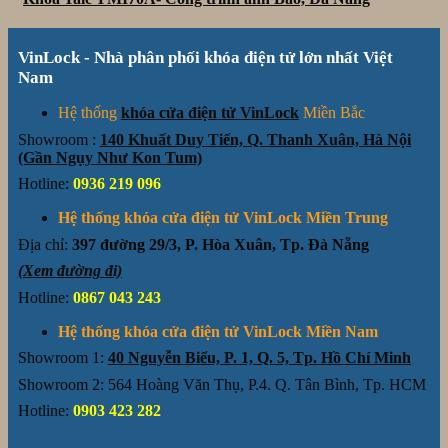
VinLock - Nhà phân phối khóa điện tử lớn nhất Việt
Nam
Hệ thống
khóa cửa điện tử VinLock
Miền Bắc
Showroom :
140 Khuất Duy Tiến, Q. Thanh Xuân, Hà Nội
(Gần Ngụy Như Kon Tum)
Hotline:
0936 219 096
Hệ thống khóa cửa điện tử VinLock Miền Trung
Địa chỉ:
397 đường 29/3, P. Hòa Xuân, Tp. Đà Nẵng
(Xem đường đi)
Hotline:
0867 043 243
Hệ thống khóa cửa điện tử VinLock Miền Nam
Showroom 1:
40 Nguyễn Biểu, P. 1, Q. 5, Tp. Hồ Chí Minh
Showroom 2: 564 Hoàng Văn Thụ, P.4. Q. Tân Bình, Tp. HCM
Hotline:
0903 423 282