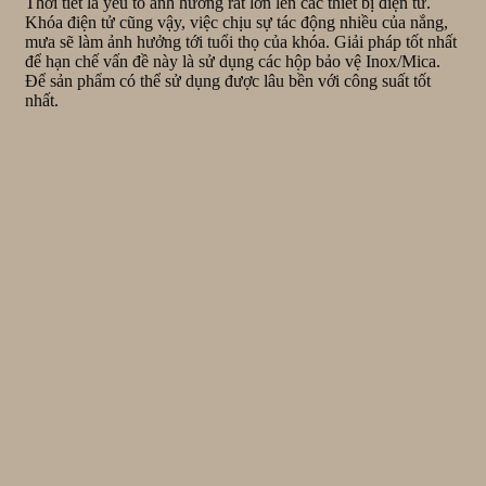
Thời tiết là yếu tố anh hưởng rất lớn lên các thiết bị điện tử.
Khóa điện tử cũng vậy, việc chịu sự tác động nhiều của nắng,
mưa sẽ làm ảnh hưởng tới tuổi thọ của khóa. Giải pháp tốt nhất
để hạn chế vấn đề này là sử dụng các hộp bảo vệ Inox/Mica.
Để sản phẩm có thể sử dụng được lâu bền với công suất tốt
nhất.