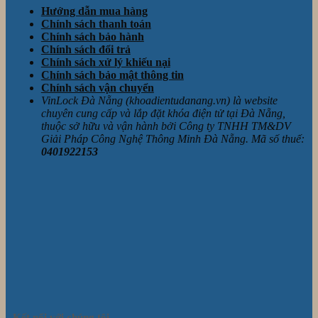
Hướng dẫn mua hàng
Chính sách thanh toán
Chính sách bảo hành
Chính sách đổi trả
Chính sách xử lý khiếu nại
Chính sách bảo mật thông tin
Chính sách vận chuyển
VinLock Đà Nẵng (khoadientudanang.vn) là website
chuyên cung cấp và lắp đặt khóa điện tử tại Đà Nẵng,
thuộc sở hữu và vận hành bởi Công ty TNHH TM&DV
Giải Pháp Công Nghệ Thông Minh Đà Nẵng. Mã số thuế:
0401922153
Kết nối với chúng tôi