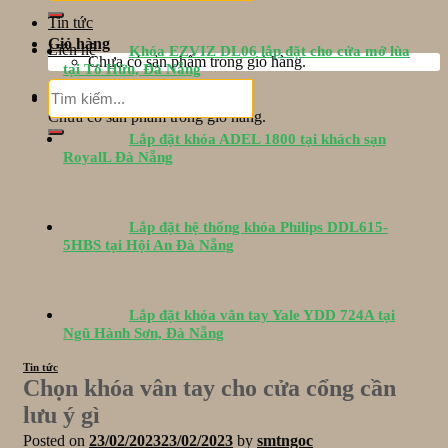
Tin tức
Giỏ hàng
Liên hệ
Khóa EZVIZ DL06 lắp đặt cho cửa mở lùa
Chưa có sản phẩm trong giỏ hàng.
tại Tố Hữu, Đà Nẵng
Tìm
Giỏ hàng
kiếm:
Chưa có sản phẩm trong giỏ hàng.
Lắp đặt khóa ADEL 1800 tại khách sạn
RoyalL Đà Nẵng
Lắp đặt hệ thống khóa Philips DDL615-
5HBS tại Hội An Đà Nẵng
Lắp đặt khóa vân tay Yale YDD 724A tại
Ngũ Hành Sơn, Đà Nẵng
Tin tức
Chọn khóa vân tay cho cửa cổng cần
lưu ý gì
Posted on
23/02/2023
23/02/2023
by
smtngoc