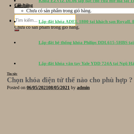
Khóa EZVIZ DL06 lắp đặt cho cửa mở lùa tại 
Giỏ hàng
Liên hệ
Chưa có sản phẩm trong giỏ hàng.
Tìm
Giỏ hàng
Lắp đặt khóa ADEL 1800 tại khách sạn RoyalL
kiếm:
Chưa có sản phẩm trong giỏ hàng.
Lắp đặt hệ thống khóa Philips DDL615-5HBS tạ
Lắp đặt khóa vân tay Yale YDD 724A tại Ngũ H
Tin tức
Chọn khóa điện tử thế nào cho phù hợp ?
Posted on
06/05/2021
08/05/2021
by
admin