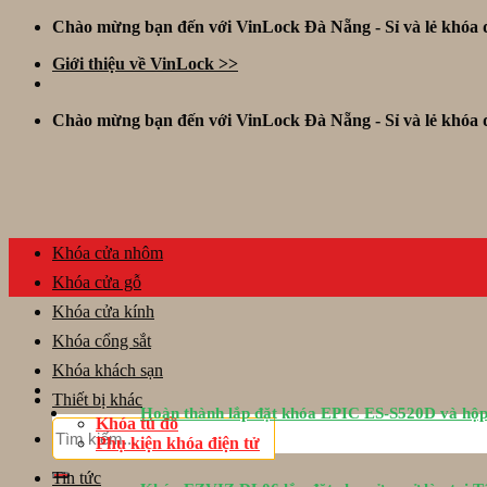
Skip
Chào mừng bạn đến với VinLock Đà Nẵng - Sỉ và lẻ khóa đ
to
Giới thiệu về VinLock >>
content
Chào mừng bạn đến với VinLock Đà Nẵng - Sỉ và lẻ khóa đ
Khóa cửa nhôm
Khóa cửa gỗ
Khóa cửa kính
Khóa cổng sắt
Khóa khách sạn
Thiết bị khác
Hoàn thành lắp đặt khóa EPIC ES-S520D và hộp
Khóa tủ đồ
Tìm
Phụ kiện khóa điện tử
kiếm:
Tin tức