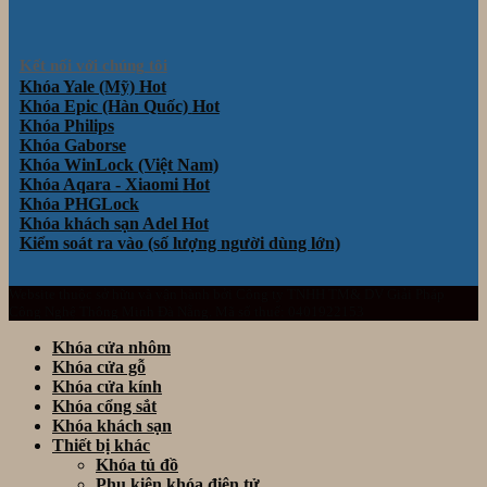
Kết nối với chúng tôi
Khóa Yale (Mỹ)
Khóa Epic (Hàn Quốc)
Khóa Philips
Khóa Gaborse
Khóa WinLock (Việt Nam)
Khóa Aqara - Xiaomi
Khóa PHGLock
Khóa khách sạn Adel
Kiểm soát ra vào (số lượng người dùng lớn)
Website thuộc sở hữu và vận hành bởi Công ty TNHH TM& DV Giải Pháp
Công Nghệ Thông Minh Đà Nẵng. Mã số thuế: 0401922153
Khóa cửa nhôm
Khóa cửa gỗ
Khóa cửa kính
Khóa cổng sắt
Khóa khách sạn
Thiết bị khác
Khóa tủ đồ
Phụ kiện khóa điện tử