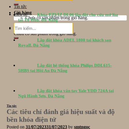
Tin tức
Giỏ hàng
Liên hệ
Khóa EZVIZ DL06 lắp đặt cho cửa mở lùa
Chưa có sản phẩm trong giỏ hàng.
tại Tố Hữu, Đà Nẵng
Tìm
Giỏ hàng
kiếm:
Chưa có sản phẩm trong giỏ hàng.
Lắp đặt khóa ADEL 1800 tại khách sạn
RoyalL Đà Nẵng
Lắp đặt hệ thống khóa Philips DDL615-
5HBS tại Hội An Đà Nẵng
Lắp đặt khóa vân tay Yale YDD 724A tại
Ngũ Hành Sơn, Đà Nẵng
Tin tức
Các tiêu chí đánh giá hiệu suất và độ
bền khóa điện tử
Posted on
31/07/2023
31/07/2023
by
smtngoc