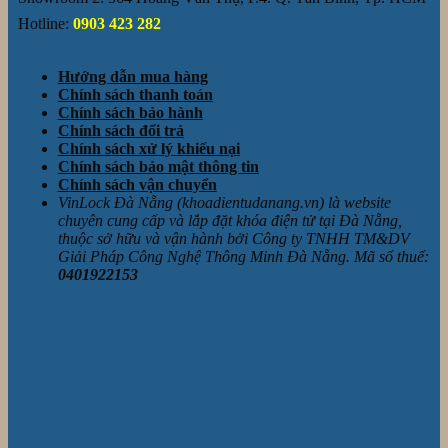
Hotline:
0903 423 282
Hướng dẫn mua hàng
Chính sách thanh toán
Chính sách bảo hành
Chính sách đổi trả
Chính sách xử lý khiếu nại
Chính sách bảo mật thông tin
Chính sách vận chuyển
VinLock Đà Nẵng (khoadientudanang.vn) là website
chuyên cung cấp và lắp đặt khóa điện tử tại Đà Nẵng,
thuộc sở hữu và vận hành bởi Công ty TNHH TM&DV
Giải Pháp Công Nghệ Thông Minh Đà Nẵng. Mã số thuế:
0401922153