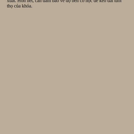
xuất. Hơn hết, cần đảm bảo về độ bền cơ học để kéo dài tuổi
thọ của khóa.