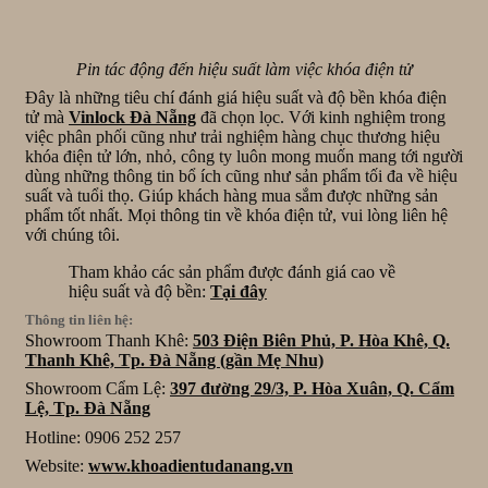
Pin tác động đến hiệu suất làm việc khóa điện tử
Đây là những tiêu chí đánh giá hiệu suất và độ bền khóa điện
tử mà
Vinlock Đà Nẵng
đã chọn lọc. Với kinh nghiệm trong
việc phân phối cũng như trải nghiệm hàng chục thương hiệu
khóa điện tử lớn, nhỏ, công ty luôn mong muốn mang tới người
dùng những thông tin bổ ích cũng như sản phẩm tối đa về hiệu
suất và tuổi thọ. Giúp khách hàng mua sắm được những sản
phẩm tốt nhất. Mọi thông tin về khóa điện tử, vui lòng liên hệ
với chúng tôi.
Tham khảo các sản phẩm được đánh giá cao về
hiệu suất và độ bền:
Tại đây
Thông tin liên hệ:
Showroom Thanh Khê:
503 Điện Biên Phủ, P. Hòa Khê, Q.
Thanh Khê, Tp. Đà Nẵng (gần Mẹ Nhu)
Showroom Cẩm Lệ:
397 đường 29/3, P. Hòa Xuân, Q. Cẩm
Lệ, Tp. Đà Nẵng
Hotline: 0906 252 257
Website:
www.khoadientudanang.vn