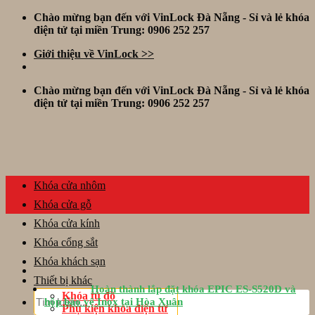
Skip
Chào mừng bạn đến với VinLock Đà Nẵng - Sỉ và lẻ khóa
to
điện tử tại miền Trung: 0906 252 257
content
Giới thiệu về VinLock >>
Chào mừng bạn đến với VinLock Đà Nẵng - Sỉ và lẻ khóa
điện tử tại miền Trung: 0906 252 257
Khóa cửa nhôm
Khóa cửa gỗ
Khóa cửa kính
Khóa cổng sắt
Khóa khách sạn
Thiết bị khác
Hoàn thành lắp đặt khóa EPIC ES-S520D và
Tìm
Khóa tủ đồ
hộp bảo vệ Inox tại Hòa Xuân
kiếm:
Phụ kiện khóa điện tử