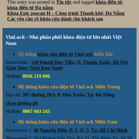
This entry was posted in
Tin tức
and tagged
khóa điện tử
,
khóa điện tử Đà nẵng
.
Khóa Epic poscan H – Công trình Thanh khê, Đà Nẵng
Các yêu cầu về khóa cửa dành cho khách sạn
VinLock - Nhà phân phối khóa điện tử lớn nhất Việt
Nam
Hệ thống
khóa cửa điện tử VinLock
Miền Bắc
Showroom :
140 Khuất Duy Tiến, Q. Thanh Xuân, Hà Nội
(Gần Ngụy Như Kon Tum)
Hotline:
0936 219 096
Hệ thống khóa cửa điện tử VinLock Miền Trung
Địa chỉ:
397 đường 29/3, P. Hòa Xuân, Tp. Đà Nẵng
(Xem đường đi)
Hotline:
0867 043 243
Hệ thống khóa cửa điện tử VinLock Miền Nam
Showroom 1:
40 Nguyễn Biểu, P. 1, Q. 5, Tp. Hồ Chí Minh
Showroom 2: 564 Hoàng Văn Thụ, P.4. Q. Tân Bình, Tp. HCM