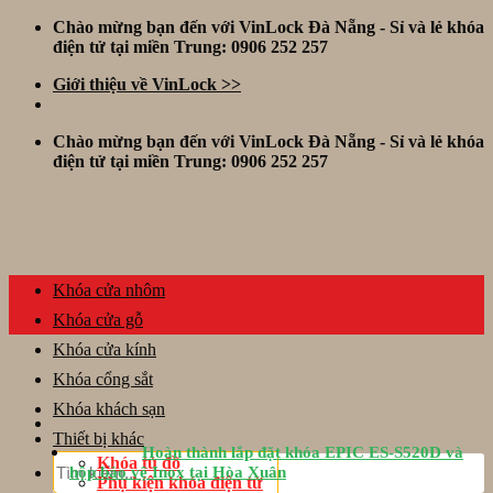
Skip
Chào mừng bạn đến với VinLock Đà Nẵng - Sỉ và lẻ khóa
to
điện tử tại miền Trung: 0906 252 257
content
Giới thiệu về VinLock >>
Chào mừng bạn đến với VinLock Đà Nẵng - Sỉ và lẻ khóa
điện tử tại miền Trung: 0906 252 257
Khóa cửa nhôm
Khóa cửa gỗ
Khóa cửa kính
Khóa cổng sắt
Khóa khách sạn
Thiết bị khác
Hoàn thành lắp đặt khóa EPIC ES-S520D và
Tìm
Khóa tủ đồ
hộp bảo vệ Inox tại Hòa Xuân
kiếm:
Phụ kiện khóa điện tử