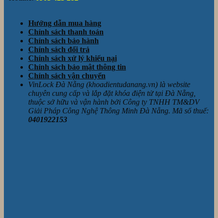
Hướng dẫn mua hàng
Chính sách thanh toán
Chính sách bảo hành
Chính sách đổi trả
Chính sách xử lý khiếu nại
Chính sách bảo mật thông tin
Chính sách vận chuyển
VinLock Đà Nẵng (khoadientudanang.vn) là website
chuyên cung cấp và lắp đặt khóa điện tử tại Đà Nẵng,
thuộc sở hữu và vận hành bởi Công ty TNHH TM&DV
Giải Pháp Công Nghệ Thông Minh Đà Nẵng. Mã số thuế:
0401922153