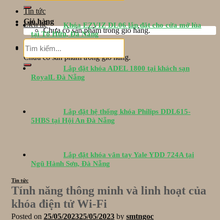
Tin tức
Giỏ hàng
Liên hệ
Khóa EZVIZ DL06 lắp đặt cho cửa mở lùa
Chưa có sản phẩm trong giỏ hàng.
tại Tố Hữu, Đà Nẵng
Tìm
Giỏ hàng
kiếm:
Chưa có sản phẩm trong giỏ hàng.
Lắp đặt khóa ADEL 1800 tại khách sạn
RoyalL Đà Nẵng
Lắp đặt hệ thống khóa Philips DDL615-
5HBS tại Hội An Đà Nẵng
Lắp đặt khóa vân tay Yale YDD 724A tại
Ngũ Hành Sơn, Đà Nẵng
Tin tức
Tính năng thông minh và linh hoạt của
khóa điện tử Wi-Fi
Posted on
25/05/2023
25/05/2023
by
smtngoc