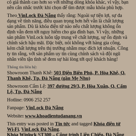
có giá thành cao hơn so với những dòng khóa khác, vì vậy, bạn
nên cân nhắc trước khi chọn để tìm được mẫu khóa phù hợp.
Theo
VinLock Đà Nẵng
thấy rằng: Ngoài sự tiện lợi, sự đa
dạng về tính năng, điều quan trọng hơn hết vẫn là chất lượng
sản phẩm. Dù là khóa điện tử nào nếu chất lượng không ổn
định vẫn đem tới nguy hiểm cho gia đình bạn. Vì vậy, những
sản phẩm VinLock luôn tập trung về chất lượng, sự ổn định và
chính sách hậu mãi. Đặc biệt, nói không với hàng gia công,
kém chất lượng trên thị trường nhằm mục đích lợi nhuận. Công
ty tin rằng, với sản phẩm uy tín cùng chính sách và đội ngũ
nhân viên tận tình sẽ đem sự hài lòng tới quý khách hàng!
Thông tin liên hệ:
Showroom Thanh Khê:
503 Điện Biên Phủ, P. Hòa Khê, Q.
Thanh Khê, Tp. Đà Nẵng (gần Mẹ Nhu)
Showroom Cẩm Lệ:
397 đường 29/3, P. Hòa Xuân, Q. Cẩm
Lệ, Tp. Đà Nẵng
Hotline: 0906 252 257
Fanpage:
VinLock Đà Nẵng
Website
:
www.khoadientudanang.vn
This entry was posted in
Tin tức
and tagged
Khóa điện tử
Wi-Fi
,
VinLock Đà Nẵng
.
Khóa Winlock ST300 – Công trình Liên Chiểu, Đà Nẵng