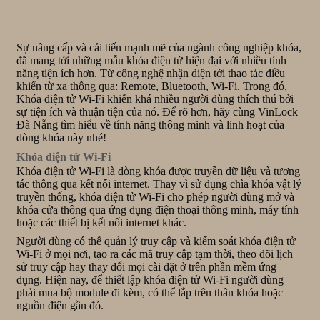
Sự nâng cấp và cải tiến mạnh mẽ của ngành công nghiệp khóa,
đã mang tới những mẫu khóa điện tử hiện đại với nhiều tính
năng tiện ích hơn. Từ công nghệ nhận diện tới thao tác điều
khiển từ xa thông qua: Remote, Bluetooth, Wi-Fi. Trong đó,
Khóa điện tử Wi-Fi khiến khá nhiều người dùng thích thú bởi
sự tiện ích và thuận tiện của nó. Để rõ hơn, hãy cùng VinLock
Đà Nẵng tìm hiểu về tính năng thông minh và linh hoạt của
dòng khóa này nhé!
Khóa điện tử Wi-Fi
Khóa điện tử Wi-Fi là dòng khóa được truyền dữ liệu và tương
tác thông qua kết nối internet. Thay vì sử dụng chìa khóa vật lý
truyền thống, khóa điện tử Wi-Fi cho phép người dùng mở và
khóa cửa thông qua ứng dụng điện thoại thông minh, máy tính
hoặc các thiết bị kết nối internet khác.
Người dùng có thể quản lý truy cập và kiểm soát khóa điện tử
Wi-Fi ở mọi nơi, tạo ra các mã truy cập tạm thời, theo dõi lịch
sử truy cập hay thay đổi mọi cài đặt ở trên phần mềm ứng
dụng. Hiện nay, để thiết lập khóa điện tử Wi-Fi người dùng
phải mua bộ module đi kèm, có thể lắp trên thân khóa hoặc
nguồn điện gần đó.