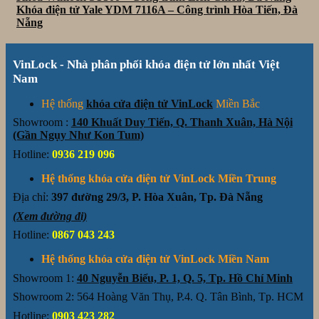
Khóa điện tử Yale YDM 7116A – Công trình Hòa Tiến, Đà
Nẵng
VinLock - Nhà phân phối khóa điện tử lớn nhất Việt
Nam
Hệ thống
khóa cửa điện tử VinLock
Miền Bắc
Showroom :
140 Khuất Duy Tiến, Q. Thanh Xuân, Hà Nội
(Gần Ngụy Như Kon Tum)
Hotline:
0936 219 096
Hệ thống khóa cửa điện tử VinLock Miền Trung
Địa chỉ:
397 đường 29/3, P. Hòa Xuân, Tp. Đà Nẵng
(Xem đường đi)
Hotline:
0867 043 243
Hệ thống khóa cửa điện tử VinLock Miền Nam
Showroom 1:
40 Nguyễn Biểu, P. 1, Q. 5, Tp. Hồ Chí Minh
Showroom 2: 564 Hoàng Văn Thụ, P.4. Q. Tân Bình, Tp. HCM
Hotline:
0903 423 282