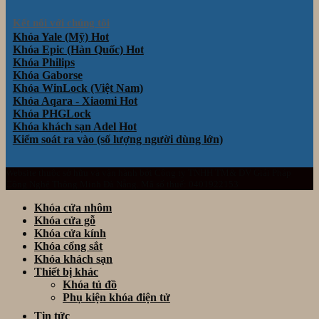
Kết nối với chúng tôi
Khóa Yale (Mỹ)
Khóa Epic (Hàn Quốc)
Khóa Philips
Khóa Gaborse
Khóa WinLock (Việt Nam)
Khóa Aqara - Xiaomi
Khóa PHGLock
Khóa khách sạn Adel
Kiểm soát ra vào (số lượng người dùng lớn)
Website thuộc sở hữu và vận hành bởi Công ty TNHH TM& DV Giải Pháp
Công Nghệ Thông Minh Đà Nẵng. Mã số thuế: 0401922153
Khóa cửa nhôm
Khóa cửa gỗ
Khóa cửa kính
Khóa cổng sắt
Khóa khách sạn
Thiết bị khác
Khóa tủ đồ
Phụ kiện khóa điện tử
Tin tức