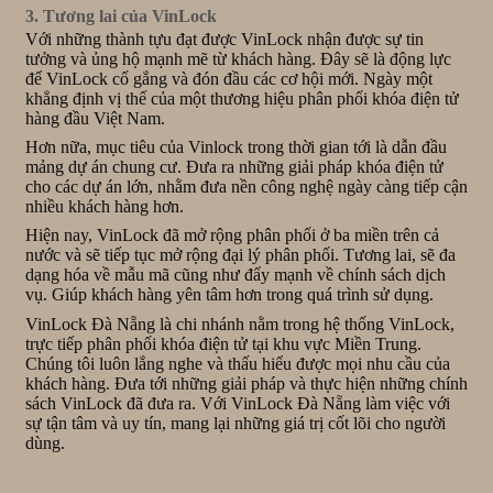
3. Tương lai của VinLock
Với những thành tựu đạt được VinLock nhận được sự tin
tưởng và ủng hộ mạnh mẽ từ khách hàng. Đây sẽ là động lực
để VinLock cố gắng và đón đầu các cơ hội mới. Ngày một
khẳng định vị thế của một thương hiệu phân phối khóa điện tử
hàng đầu Việt Nam.
Hơn nữa, mục tiêu của Vinlock trong thời gian tới là dẫn đầu
mảng dự án chung cư. Đưa ra những giải pháp khóa điện tử
cho các dự án lớn, nhằm đưa nền công nghệ ngày càng tiếp cận
nhiều khách hàng hơn.
Hiện nay, VinLock đã mở rộng phân phối ở ba miền trên cả
nước và sẽ tiếp tục mở rộng đại lý phân phối. Tương lai, sẽ đa
dạng hóa về mẫu mã cũng như đẩy mạnh về chính sách dịch
vụ. Giúp khách hàng yên tâm hơn trong quá trình sử dụng.
VinLock Đà Nẵng là chi nhánh nằm trong hệ thống VinLock,
trực tiếp phân phối khóa điện tử tại khu vực Miền Trung.
Chúng tôi luôn lắng nghe và thấu hiểu được mọi nhu cầu của
khách hàng. Đưa tới những giải pháp và thực hiện những chính
sách VinLock đã đưa ra. Với VinLock Đà Nẵng làm việc với
sự tận tâm và uy tín, mang lại những giá trị cốt lõi cho người
dùng.