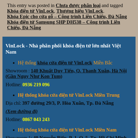
This entry was posted in
Chưa được phân loại
and tagged
Khóa điện tử VinLock
,
Thương hiệu VinLock
.
Khóa Epic cho cửa gỗ – Công trình Liên Chiểu, Đà Nẵng
Khóa điện tử Samsung SHP DH538 – Công trình Liên
Chiểu, Đà Nẵng
VinLock - Nhà phân phối khóa điện tử lớn nhất Việt
Nam
Hệ thống
khóa cửa điện tử VinLock
Miền Bắc
Showroom :
140 Khuất Duy Tiến, Q. Thanh Xuân, Hà Nội
(Gần Ngụy Như Kon Tum)
Hotline:
0936 219 096
Hệ thống khóa cửa điện tử VinLock Miền Trung
Địa chỉ:
397 đường 29/3, P. Hòa Xuân, Tp. Đà Nẵng
(Xem đường đi)
Hotline:
0867 043 243
Hệ thống khóa cửa điện tử VinLock Miền Nam
Showroom 1:
40 Nguyễn Biểu, P. 1, Q. 5, Tp. Hồ Chí Minh