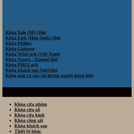
Kết nối với chúng tôi
Khóa Yale (Mỹ)
Khóa Epic (Hàn Quốc)
Khóa Philips
Khóa Gaborse
Khóa WinLock (Việt Nam)
Khóa Aqara - Xiaomi
Khóa PHGLock
Khóa khách sạn Adel
Kiểm soát ra vào (số lượng người dùng lớn)
Website thuộc sở hữu và vận hành bởi Công ty TNHH TM& DV Giải Pháp
Công Nghệ Thông Minh Đà Nẵng. Mã số thuế: 0401922153
Khóa cửa nhôm
Khóa cửa gỗ
Khóa cửa kính
Khóa cổng sắt
Khóa khách sạn
Thiết bị khác