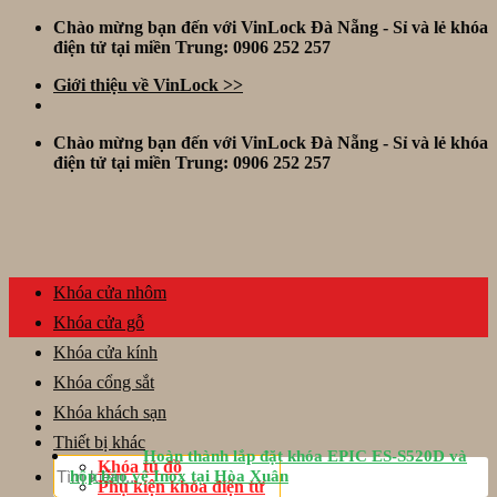
Skip
Chào mừng bạn đến với VinLock Đà Nẵng - Sỉ và lẻ khóa
to
điện tử tại miền Trung: 0906 252 257
content
Giới thiệu về VinLock >>
Chào mừng bạn đến với VinLock Đà Nẵng - Sỉ và lẻ khóa
điện tử tại miền Trung: 0906 252 257
Khóa cửa nhôm
Khóa cửa gỗ
Khóa cửa kính
Khóa cổng sắt
Khóa khách sạn
Thiết bị khác
Hoàn thành lắp đặt khóa EPIC ES-S520D và
Tìm
Khóa tủ đồ
hộp bảo vệ Inox tại Hòa Xuân
kiếm:
Phụ kiện khóa điện tử