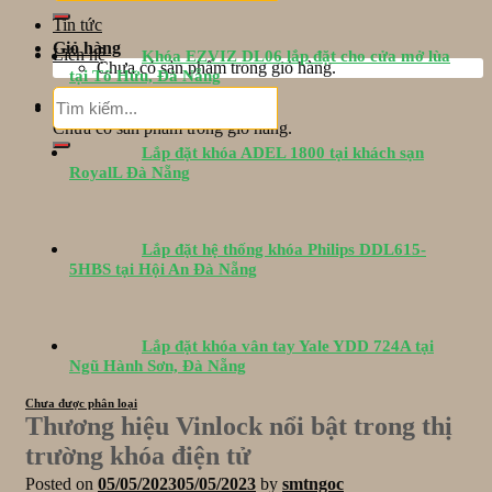
Tin tức
Giỏ hàng
Liên hệ
Khóa EZVIZ DL06 lắp đặt cho cửa mở lùa
Chưa có sản phẩm trong giỏ hàng.
tại Tố Hữu, Đà Nẵng
Tìm
Giỏ hàng
kiếm:
Chưa có sản phẩm trong giỏ hàng.
Lắp đặt khóa ADEL 1800 tại khách sạn
RoyalL Đà Nẵng
Lắp đặt hệ thống khóa Philips DDL615-
5HBS tại Hội An Đà Nẵng
Lắp đặt khóa vân tay Yale YDD 724A tại
Ngũ Hành Sơn, Đà Nẵng
Chưa được phân loại
Thương hiệu Vinlock nổi bật trong thị
trường khóa điện tử
Posted on
05/05/2023
05/05/2023
by
smtngoc