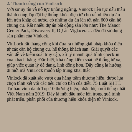
2. Thành công của VinLock
Với sự uy tín và nổ lực không ngừng, Vinlock liên tục đấu thầu
thành công lắp đặt hệ thống khóa điện tử cho rất nhiều dự án
lớn trên khắp cả nước, có những dự án lên tới gần 600 căn hộ
chung cư. Rất nhiều dự án bất động sản lớn như: The Manor
Center Park, Discovery II, Dự án Viglacera… đều đã sử dụng
sản phẩm của Vinlock.
VinLock rất thàng công khi đưa ra những giải pháp khóa điện
tử các căn hộ chung cư, hệ thống khách sạn. Giải quyết các
vấn đề về kiểm soát truy cập, xử lý nhanh quá trình check-in
của khách hàng. Đặc biệt, khả năng kiểm soát hệ thống từ xa,
giúp việc quản lý dễ dàng, linh động hơn. Đây cũng là hướng
đi mới mà VinLock muốn tập trung khai thác.
Vinlock đã xuất sắc vượt qua hàng trăm thương hiệu, được lựa
chọn bình xét với các tiêu chí cơ bản của điều 75 Luật SHTT.
Tự hào vinh danh Top 10 thương hiệu, nhãn hiệu nổi tiếng nhất
Việt Nam năm 2019. Đây là một dấu mốc lớn trong quá trình
phát triển, phân phối của thương hiệu khóa điện tử Vinlock.