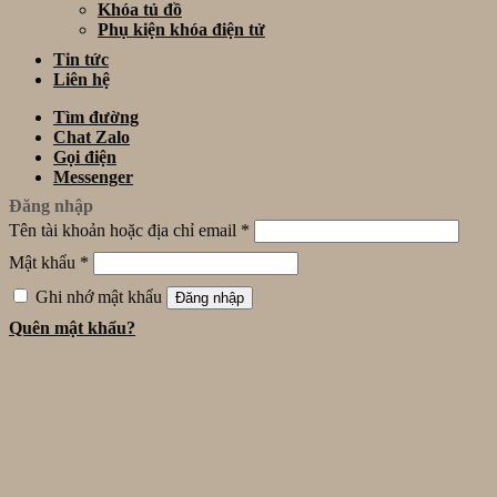
Khóa tủ đồ
Phụ kiện khóa điện tử
Tin tức
Liên hệ
Tìm đường
Chat Zalo
Gọi điện
Messenger
Đăng nhập
Tên tài khoản hoặc địa chỉ email
*
Mật khẩu
*
Ghi nhớ mật khẩu
Đăng nhập
Quên mật khẩu?