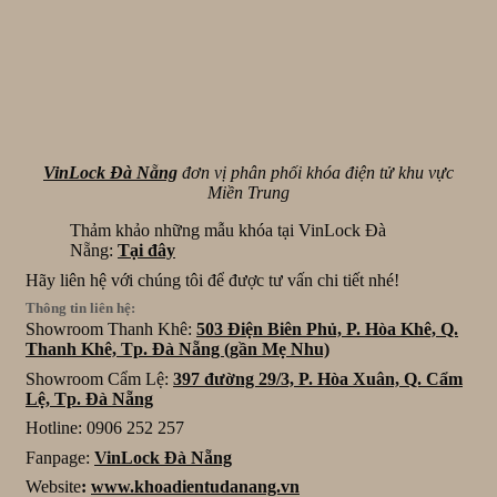
VinLock Đà Nẵng
đơn vị phân phối khóa điện tử khu vực
Miền Trung
Thảm khảo những mẫu khóa tại VinLock Đà
Nẵng:
Tại đây
Hãy liên hệ với chúng tôi để được tư vấn chi tiết nhé!
Thông tin liên hệ:
Showroom Thanh Khê:
503 Điện Biên Phủ, P. Hòa Khê, Q.
Thanh Khê, Tp. Đà Nẵng (gần Mẹ Nhu)
Showroom Cẩm Lệ:
397 đường 29/3, P. Hòa Xuân, Q. Cẩm
Lệ, Tp. Đà Nẵng
Hotline: 0906 252 257
Fanpage:
VinLock Đà Nẵng
Website
:
www.khoadientudanang.vn