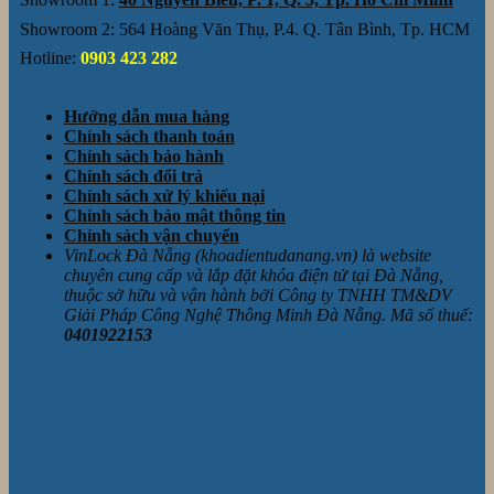
Showroom 2: 564 Hoàng Văn Thụ, P.4. Q. Tân Bình, Tp. HCM
Hotline:
0903 423 282
Hướng dẫn mua hàng
Chính sách thanh toán
Chính sách bảo hành
Chính sách đổi trả
Chính sách xử lý khiếu nại
Chính sách bảo mật thông tin
Chính sách vận chuyển
VinLock Đà Nẵng (khoadientudanang.vn) là website
chuyên cung cấp và lắp đặt khóa điện tử tại Đà Nẵng,
thuộc sở hữu và vận hành bởi Công ty TNHH TM&DV
Giải Pháp Công Nghệ Thông Minh Đà Nẵng. Mã số thuế:
0401922153