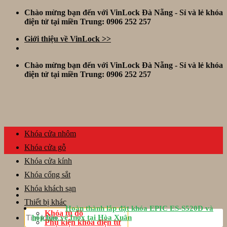
Skip
Chào mừng bạn đến với VinLock Đà Nẵng - Sỉ và lẻ khóa
to
điện tử tại miền Trung: 0906 252 257
content
Giới thiệu về VinLock >>
Chào mừng bạn đến với VinLock Đà Nẵng - Sỉ và lẻ khóa
điện tử tại miền Trung: 0906 252 257
Khóa cửa nhôm
Khóa cửa gỗ
Khóa cửa kính
Khóa cổng sắt
Khóa khách sạn
Thiết bị khác
Hoàn thành lắp đặt khóa EPIC ES-S520D và
Tìm
Khóa tủ đồ
hộp bảo vệ Inox tại Hòa Xuân
kiếm:
Phụ kiện khóa điện tử