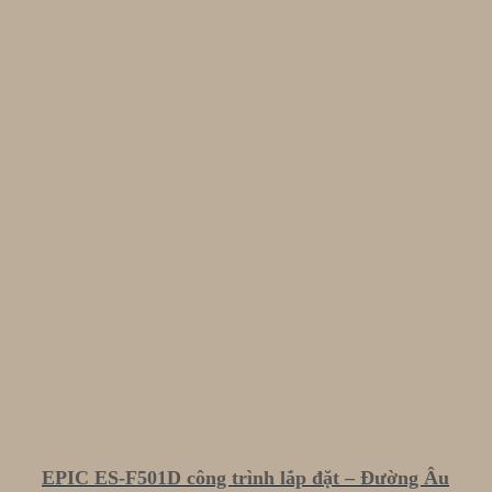
EPIC ES-F501D công trình lắp đặt – Đường Âu