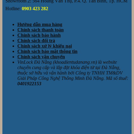
Showroom 2: 564 Hoàng Văn Thụ, P.4. Q. Tân Bình, Tp. HCM
Hotline:
0903 423 282
Hướng dẫn mua hàng
Chính sách thanh toán
Chính sách bảo hành
Chính sách đổi trả
Chính sách xử lý khiếu nại
Chính sách bảo mật thông tin
Chính sách vận chuyển
VinLock Đà Nẵng (khoadientudanang.vn) là website
chuyên cung cấp và lắp đặt khóa điện tử tại Đà Nẵng,
thuộc sở hữu và vận hành bởi Công ty TNHH TM&DV
Giải Pháp Công Nghệ Thông Minh Đà Nẵng. Mã số thuế:
0401922153