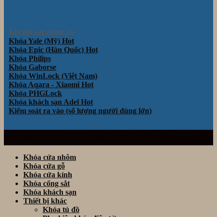
Kết nối với chúng tôi
Khóa Yale (Mỹ)
Khóa Epic (Hàn Quốc)
Khóa Philips
Khóa Gaborse
Khóa WinLock (Việt Nam)
Khóa Aqara - Xiaomi
Khóa PHGLock
Khóa khách sạn Adel
Kiểm soát ra vào (số lượng người dùng lớn)
Website thuộc sở hữu và vận hành bởi Công ty TNHH TM& DV Giải Pháp
Công Nghệ Thông Minh Đà Nẵng. Mã số thuế: 0401922153
Khóa cửa nhôm
Khóa cửa gỗ
Khóa cửa kính
Khóa cổng sắt
Khóa khách sạn
Thiết bị khác
Khóa tủ đồ