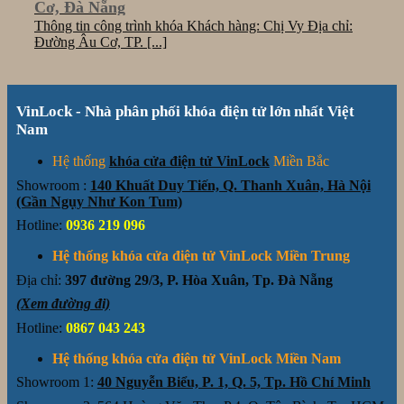
Cơ, Đà Nẵng
Thông tin công trình khóa Khách hàng: Chị Vy Địa chỉ:
Đường Âu Cơ, TP. [...]
VinLock - Nhà phân phối khóa điện tử lớn nhất Việt
Nam
Hệ thống
khóa cửa điện tử VinLock
Miền Bắc
Showroom :
140 Khuất Duy Tiến, Q. Thanh Xuân, Hà Nội
(Gần Ngụy Như Kon Tum)
Hotline:
0936 219 096
Hệ thống khóa cửa điện tử VinLock Miền Trung
Địa chỉ:
397 đường 29/3, P. Hòa Xuân, Tp. Đà Nẵng
(Xem đường đi)
Hotline:
0867 043 243
Hệ thống khóa cửa điện tử VinLock Miền Nam
Showroom 1:
40 Nguyễn Biểu, P. 1, Q. 5, Tp. Hồ Chí Minh