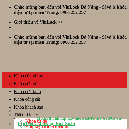
Skip
Chào mừng bạn đến với VinLock Đà Nẵng - Sỉ và lẻ khóa
to
điện tử tại miền Trung: 0906 252 257
content
Giới thiệu về VinLock >>
Chào mừng bạn đến với VinLock Đà Nẵng - Sỉ và lẻ khóa
điện tử tại miền Trung: 0906 252 257
Khóa cửa nhôm
Khóa cửa gỗ
Khóa cửa kính
Khóa cổng sắt
Khóa khách sạn
Thiết bị khác
Hoàn thành lắp đặt khóa EPIC ES-S520D và
Tìm
Khóa tủ đồ
hộp bảo vệ Inox tại Hòa Xuân
kiếm:
Phụ kiện khóa điện tử