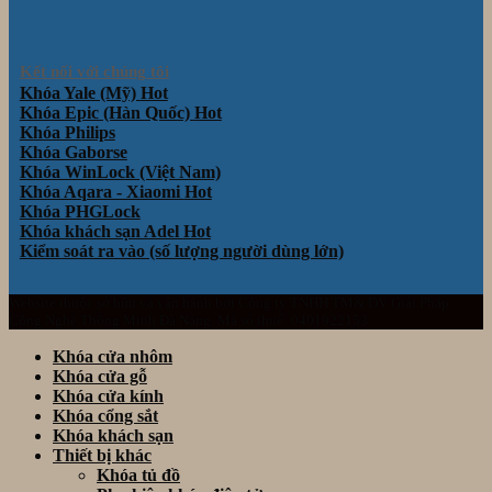
Kết nối với chúng tôi
Khóa Yale (Mỹ)
Khóa Epic (Hàn Quốc)
Khóa Philips
Khóa Gaborse
Khóa WinLock (Việt Nam)
Khóa Aqara - Xiaomi
Khóa PHGLock
Khóa khách sạn Adel
Kiểm soát ra vào (số lượng người dùng lớn)
Website thuộc sở hữu và vận hành bởi Công ty TNHH TM& DV Giải Pháp
Công Nghệ Thông Minh Đà Nẵng. Mã số thuế: 0401922153
Khóa cửa nhôm
Khóa cửa gỗ
Khóa cửa kính
Khóa cổng sắt
Khóa khách sạn
Thiết bị khác
Khóa tủ đồ