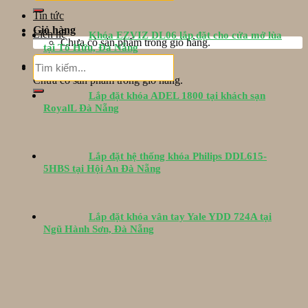
Tin tức
Giỏ hàng
Liên hệ
Khóa EZVIZ DL06 lắp đặt cho cửa mở lùa
Chưa có sản phẩm trong giỏ hàng.
tại Tố Hữu, Đà Nẵng
Tìm
Giỏ hàng
kiếm:
Chưa có sản phẩm trong giỏ hàng.
Lắp đặt khóa ADEL 1800 tại khách sạn
RoyalL Đà Nẵng
Lắp đặt hệ thống khóa Philips DDL615-
5HBS tại Hội An Đà Nẵng
Lắp đặt khóa vân tay Yale YDD 724A tại
Ngũ Hành Sơn, Đà Nẵng