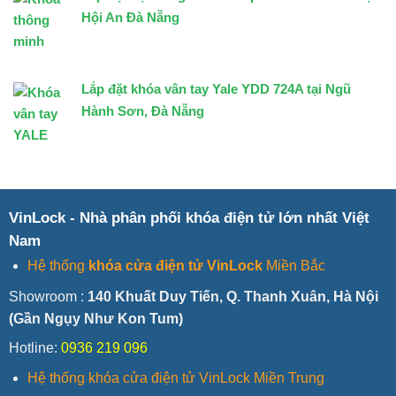
Hội An Đà Nẵng
Lắp đặt khóa vân tay Yale YDD 724A tại Ngũ
Hành Sơn, Đà Nẵng
VinLock - Nhà phân phối khóa điện tử lớn nhất Việt
Nam
Hệ thống
khóa cửa điện tử VinLock
Miền Bắc
Showroom :
140 Khuất Duy Tiến, Q. Thanh Xuân, Hà Nội
(Gần Ngụy Như Kon Tum)
Hotline:
0936 219 096
Hệ thống khóa cửa điện tử VinLock Miền Trung