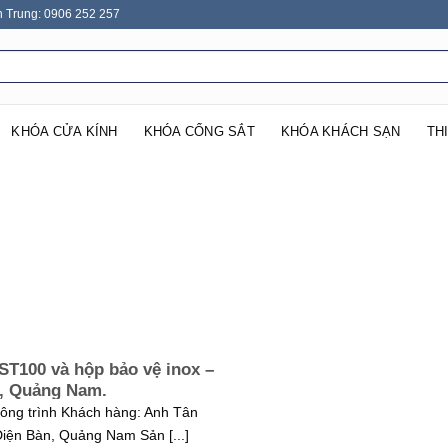
n Trung: 0906 252 257
KHÓA CỬA KÍNH
KHÓA CỔNG SẮT
KHÓA KHÁCH SẠN
TH
ST100 và hộp bảo vệ inox –
n, Quảng Nam.
công trình Khách hàng: Anh Tân
Điện Bàn, Quảng Nam Sản [...]