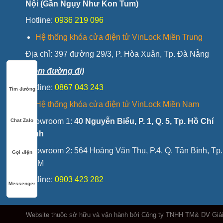
Nội (Gần Ngụy Như Kon Tum)
Hotline:
0936 219 096
Hệ thống khóa cửa điện tử VinLock Miền Trung
Địa chỉ:
397 đường 29/3, P. Hòa Xuân, Tp. Đà Nẵng
(Xem đường đi)
Hotline:
0867 043 243
Tìm đường
Hệ thống khóa cửa điện tử VinLock Miền Nam
Showroom 1:
40 Nguyễn Biểu, P. 1, Q. 5, Tp. Hồ Chí
Chat Zalo
Minh
Showroom 2: 564 Hoàng Văn Thụ, P.4. Q. Tân Bình, Tp.
Gọi điện
HCM
Hotline:
0903 423 282
Messenger
Website thuộc sở hữu và vận hành bởi Công ty TNHH TM& DV Giả