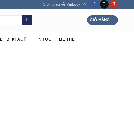
Giới thiệu về VinLock >>
GIỎ HÀNG
IẾT BỊ KHÁC
TIN TỨC
LIÊN HỆ