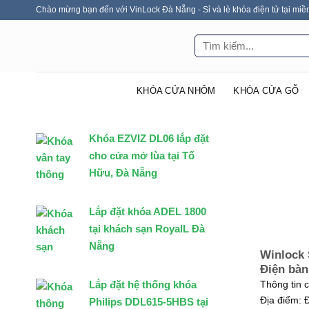
Skip
Chào mừng bạn đến với VinLock Đà Nẵng - Sỉ và lẻ khóa điện tử tại miề
to
Tìm
content
kiếm:
KHÓA CỬA NHÔM
KHÓA CỬA GỖ
Khóa EZVIZ DL06 lắp đặt
cho cửa mở lùa tại Tố
Hữu, Đà Nẵng
Lắp đặt khóa ADEL 1800
tại khách sạn RoyalL Đà
Nẵng
Winlock 
Điện bà
Lắp đặt hệ thống khóa
Thông tin 
Địa điểm: 
Philips DDL615-5HBS tại