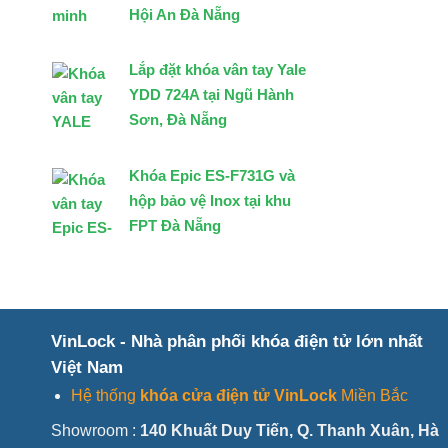
Hội An Đà Nẵng
Lắp đặt khóa vân tay Yale
YDD 724A tại Ngũ Hành
Sơn, Đà Nẵng
Khóa Epic ES-F731G và
hộp bảo vệ Inox tại khu
FPT Đà Nẵng
VinLock - Nhà phân phối khóa điện tử lớn nhất
Việt Nam
Hệ thống
khóa cửa điện tử VinLock
Miền Bắc
Showroom :
140 Khuất Duy Tiến, Q. Thanh Xuân, Hà