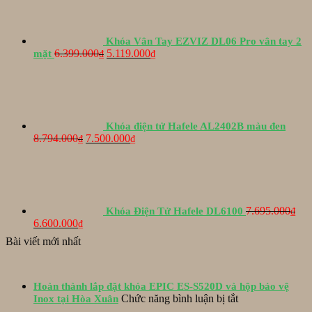
Khóa Vân Tay EZVIZ DL06 Pro vân tay 2
Giá
Giá
6.399.000
5.119.000
mặt
₫
₫
gốc
hiện
là:
tại
6.399.000₫.
là:
5.119.000₫.
Khóa điện tử Hafele AL2402B màu đen
Giá
Giá
8.794.000
7.500.000
₫
₫
gốc
hiện
là:
tại
8.794.000₫.
là:
7.500.000₫.
7.695.000
Khóa Điện Tử Hafele DL6100
₫
Giá
Giá
6.600.000
₫
gốc
hiện
Bài viết mới nhất
là:
tại
7.695.000₫.
là:
6.600.000₫.
Hoàn thành lắp đặt khóa EPIC ES-S520D và hộp bảo vệ
ở
Chức năng bình luận bị tắt
Inox tại Hòa Xuân
Hoàn