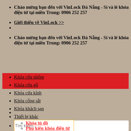
Skip
Chào mừng bạn đến với VinLock Đà Nẵng - Sỉ và lẻ khóa
to
điện tử tại miền Trung: 0906 252 257
content
Giới thiệu về VinLock >>
Chào mừng bạn đến với VinLock Đà Nẵng - Sỉ và lẻ khóa
điện tử tại miền Trung: 0906 252 257
Khóa cửa nhôm
Khóa cửa gỗ
Khóa cửa kính
Khóa cổng sắt
Khóa khách sạn
Thiết bị khác
Tìm
Khóa tủ đồ
kiếm:
Phụ kiện khóa điện tử