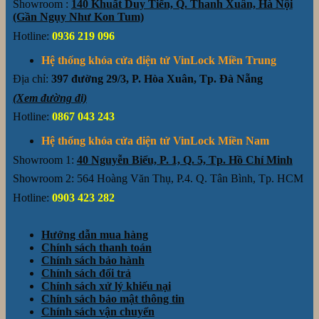
Showroom :
140 Khuất Duy Tiến, Q. Thanh Xuân, Hà Nội
(Gần Ngụy Như Kon Tum)
Hotline:
0936 219 096
Hệ thống khóa cửa điện tử VinLock Miền Trung
Địa chỉ:
397 đường 29/3, P. Hòa Xuân, Tp. Đà Nẵng
(Xem đường đi)
Hotline:
0867 043 243
Hệ thống khóa cửa điện tử VinLock Miền Nam
Showroom 1:
40 Nguyễn Biểu, P. 1, Q. 5, Tp. Hồ Chí Minh
Showroom 2: 564 Hoàng Văn Thụ, P.4. Q. Tân Bình, Tp. HCM
Hotline:
0903 423 282
Hướng dẫn mua hàng
Chính sách thanh toán
Chính sách bảo hành
Chính sách đổi trả
Chính sách xử lý khiếu nại
Chính sách bảo mật thông tin
Chính sách vận chuyển