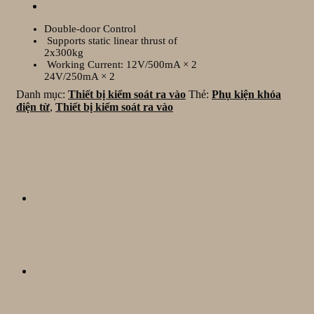
Double-door Control
Supports static linear thrust of
2x300kg
Working Current: 12V/500mA × 2
24V/250mA × 2
Danh mục:
Thiết bị kiểm soát ra vào
Thẻ:
Phụ kiện khóa
điện từ
,
Thiết bị kiểm soát ra vào