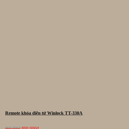
Remote khóa điện tử Winlock TT-330A
Giá
Giá
800.000
₫
860.000
₫