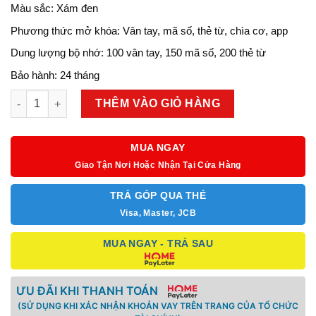
Màu sắc:
Xám đen
Phương thức mở khóa:
Vân tay, mã số, thẻ từ, chìa cơ, app
Dung lượng bộ nhớ:
100 vân tay, 150 mã số, 200 thẻ từ
Bảo hành:
24 tháng
Khóa thông minh Metalock AZK-A04 số lượng
THÊM VÀO GIỎ HÀNG
MUA NGAY
Giao Tận Nơi Hoặc Nhận Tại Cửa Hàng
TRẢ GÓP QUA THẺ
Visa, Master, JCB
MUA NGAY - TRẢ SAU
ƯU ĐÃI KHI THANH TOÁN
(SỬ DỤNG KHI XÁC NHẬN KHOẢN VAY TRÊN TRANG CỦA TỔ CHỨC