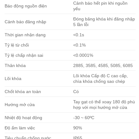
Cảnh báo hết pin khi nguồn
Báo động nguồn điện
yếu
Đóng băng khóa khi đăng nhập
Cảnh báo đăng nhập
5 lần lỗi
Thời gian nhận dạng
<0.1s
Tỷ lệ từ chối
<0.1%
Tỷ lệ chấp nhận sai
<0.0001%
Thân khóa
2885, 3585, 4585, 5085, 6085
Lõi khóa Cấp độ C cao cấp,
Lõi khóa
chìa khóa chống sao chép
Chốt khóa an toàn
Có
Tay gạt có thể xoay 180 độ phù
Hướng mở cửa
hợp với mọi hướng mở cửa
Nhiệt độ hoạt động
-30 ~ 60ºC
Độ ẩm làm việc
90%
Tiêu chuẩn chống nước
IP65