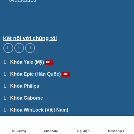
0401922153
Kết nối với chúng tôi
Khóa Yale (Mỹ)
Khóa Epic (Hàn Quốc)
Khóa Philips
Khóa Gaborse
Khóa WinLock (Việt Nam)
Khóa Aqara - Xiaomi
Tìm đường
Chat Zalo
Gọi điện
Messenger
Khóa PHGLock