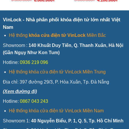
9.600.000
₫
5.000.000
₫
gốc
hiện
gốc
hiện
là:
tại
là:
tại
9.600.000₫.
là:
5.000.000₫.
là:
6.600.000₫.
4.100
VinLock - Nhà phân phối khóa điện tử lớn nhất Việt
Nam
Hệ thống
khóa cửa điện tử VinLock
Miền Bắc
Showroom :
140 Khuất Duy Tiến, Q. Thanh Xuân, Hà Nội
(Gần Ngụy Như Kon Tum)
Hotline:
0936 219 096
Hệ thống khóa cửa điện tử VinLock Miền Trung
Địa chỉ:
397 đường 29/3, P. Hòa Xuân, Tp. Đà Nẵng
(Xem đường đi)
Hotline:
0867 043 243
Hệ thống khóa cửa điện tử VinLock Miền Nam
Showroom 1:
40 Nguyễn Biểu, P. 1, Q. 5, Tp. Hồ Chí Minh