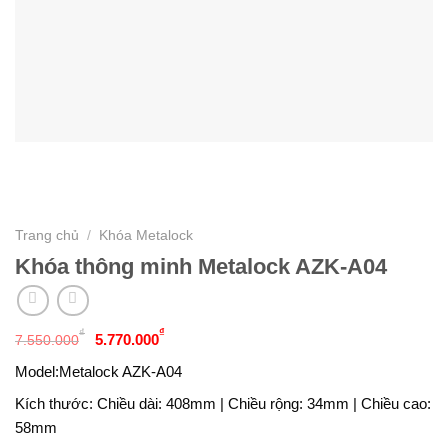
Trang chủ
/
Khóa Metalock
Khóa thông minh Metalock AZK-A04
Giá
Giá
₫
₫
5.770.000
7.550.000
gốc
hiện
là:
tại
Model:
Metalock AZK-A04
7.550.000₫.
là:
5.770.000₫.
Kích thước:
Chiều dài: 408mm | Chiều rộng: 34mm | Chiều cao:
58mm