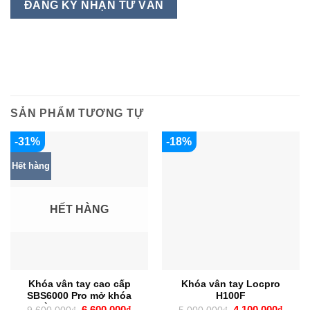
SẢN PHẨM TƯƠNG TỰ
-31%
-18%
Hết hàng
HẾT HÀNG
Khóa vân tay cao cấp
Khóa vân tay Locpro
SBS6000 Pro mở khóa
H100F
bằng Smartphone
Giá
Giá
Giá
Giá
6.600.000
₫
4.100.000
₫