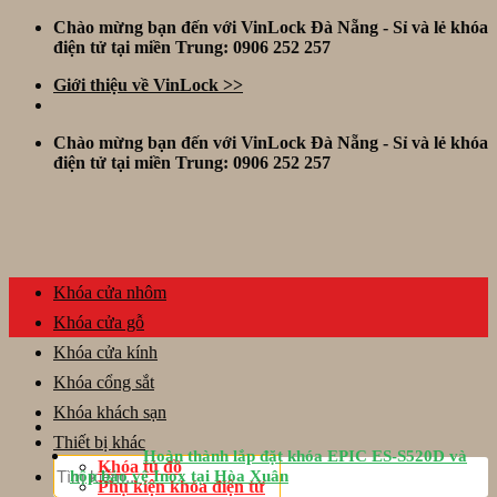
Skip
Chào mừng bạn đến với VinLock Đà Nẵng - Sỉ và lẻ khóa
to
điện tử tại miền Trung: 0906 252 257
content
Giới thiệu về VinLock >>
Chào mừng bạn đến với VinLock Đà Nẵng - Sỉ và lẻ khóa
điện tử tại miền Trung: 0906 252 257
Khóa cửa nhôm
Khóa cửa gỗ
Khóa cửa kính
Khóa cổng sắt
Khóa khách sạn
Thiết bị khác
Hoàn thành lắp đặt khóa EPIC ES-S520D và
Tìm
Khóa tủ đồ
hộp bảo vệ Inox tại Hòa Xuân
kiếm:
Phụ kiện khóa điện tử