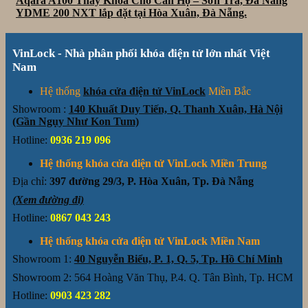
Aqara A100 Thay Khóa Cho Căn Hộ – Sơn Trà, Đà Nẵng
YDME 200 NXT lắp đặt tại Hòa Xuân, Đà Nẵng.
VinLock - Nhà phân phối khóa điện tử lớn nhất Việt
Nam
Hệ thống
khóa cửa điện tử VinLock
Miền Bắc
Showroom :
140 Khuất Duy Tiến, Q. Thanh Xuân, Hà Nội
(Gần Ngụy Như Kon Tum)
Hotline:
0936 219 096
Hệ thống khóa cửa điện tử VinLock Miền Trung
Địa chỉ:
397 đường 29/3, P. Hòa Xuân, Tp. Đà Nẵng
(Xem đường đi)
Hotline:
0867 043 243
Hệ thống khóa cửa điện tử VinLock Miền Nam
Showroom 1:
40 Nguyễn Biểu, P. 1, Q. 5, Tp. Hồ Chí Minh
Showroom 2: 564 Hoàng Văn Thụ, P.4. Q. Tân Bình, Tp. HCM
Hotline:
0903 423 282