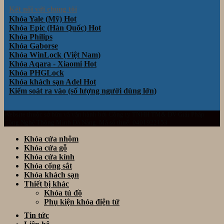
Kết nối với chúng tôi
Khóa Yale (Mỹ)
Khóa Epic (Hàn Quốc)
Khóa Philips
Khóa Gaborse
Khóa WinLock (Việt Nam)
Khóa Aqara - Xiaomi
Khóa PHGLock
Khóa khách sạn Adel
Kiểm soát ra vào (số lượng người dùng lớn)
Website thuộc sở hữu và vận hành bởi Công ty TNHH TM& DV Giải Pháp
Công Nghệ Thông Minh Đà Nẵng. Mã số thuế: 0401922153
Khóa cửa nhôm
Khóa cửa gỗ
Khóa cửa kính
Khóa cổng sắt
Khóa khách sạn
Thiết bị khác
Khóa tủ đồ
Phụ kiện khóa điện tử
Tin tức