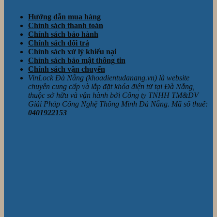
Hướng dẫn mua hàng
Chính sách thanh toán
Chính sách bảo hành
Chính sách đổi trả
Chính sách xử lý khiếu nại
Chính sách bảo mật thông tin
Chính sách vận chuyển
VinLock Đà Nẵng (khoadientudanang.vn) là website
chuyên cung cấp và lắp đặt khóa điện tử tại Đà Nẵng,
thuộc sở hữu và vận hành bởi Công ty TNHH TM&DV
Giải Pháp Công Nghệ Thông Minh Đà Nẵng. Mã số thuế:
0401922153