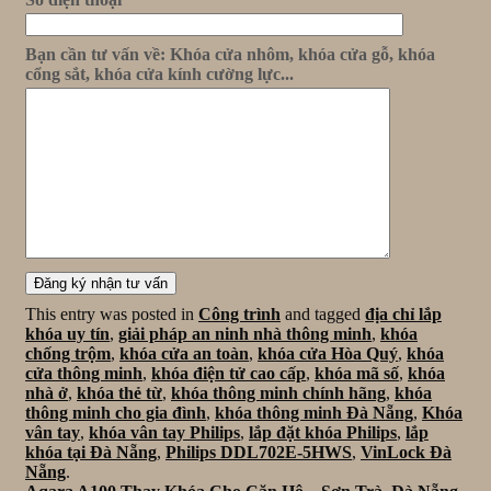
Bạn cần tư vấn về: Khóa cửa nhôm, khóa cửa gỗ, khóa
cổng sắt, khóa cửa kính cường lực...
This entry was posted in
Công trình
and tagged
địa chỉ lắp
khóa uy tín
,
giải pháp an ninh nhà thông minh
,
khóa
chống trộm
,
khóa cửa an toàn
,
khóa cửa Hòa Quý
,
khóa
cửa thông minh
,
khóa điện tử cao cấp
,
khóa mã số
,
khóa
nhà ở
,
khóa thẻ từ
,
khóa thông minh chính hãng
,
khóa
thông minh cho gia đình
,
khóa thông minh Đà Nẵng
,
Khóa
vân tay
,
khóa vân tay Philips
,
lắp đặt khóa Philips
,
lắp
khóa tại Đà Nẵng
,
Philips DDL702E-5HWS
,
VinLock Đà
Nẵng
.