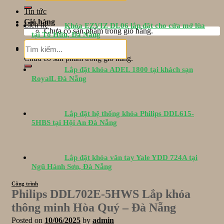
Tin tức
Giỏ hàng
Liên hệ
Khóa EZVIZ DL06 lắp đặt cho cửa mở lùa
Chưa có sản phẩm trong giỏ hàng.
tại Tố Hữu, Đà Nẵng
Tìm
Giỏ hàng
kiếm:
Chưa có sản phẩm trong giỏ hàng.
Lắp đặt khóa ADEL 1800 tại khách sạn
RoyalL Đà Nẵng
Lắp đặt hệ thống khóa Philips DDL615-
5HBS tại Hội An Đà Nẵng
Lắp đặt khóa vân tay Yale YDD 724A tại
Ngũ Hành Sơn, Đà Nẵng
Công trình
Philips DDL702E-5HWS Lắp khóa
thông minh Hòa Quý – Đà Nẵng
Posted on
10/06/2025
by
admin