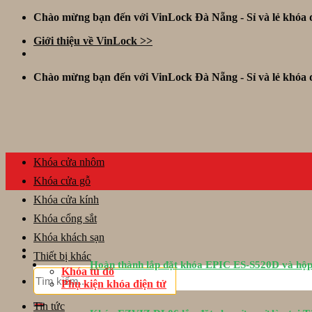
Skip
Chào mừng bạn đến với VinLock Đà Nẵng - Sỉ và lẻ khóa đ
to
Giới thiệu về VinLock >>
content
Chào mừng bạn đến với VinLock Đà Nẵng - Sỉ và lẻ khóa đ
Khóa cửa nhôm
Khóa cửa gỗ
Khóa cửa kính
Khóa cổng sắt
Khóa khách sạn
Thiết bị khác
Hoàn thành lắp đặt khóa EPIC ES-S520D và hộp
Khóa tủ đồ
Tìm
Phụ kiện khóa điện tử
kiếm:
Tin tức