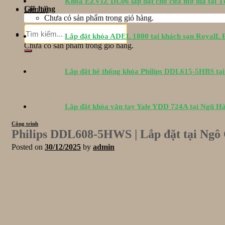
Khóa EZVIZ DL06 lắp đặt cho cửa mở lùa tại 
Giỏ hàng
Liên hệ
Chưa có sản phẩm trong giỏ hàng.
Tìm
Giỏ hàng
Lắp đặt khóa ADEL 1800 tại khách sạn RoyalL
kiếm:
Chưa có sản phẩm trong giỏ hàng.
Lắp đặt hệ thống khóa Philips DDL615-5HBS tạ
Lắp đặt khóa vân tay Yale YDD 724A tại Ngũ H
Công trình
Philips DDL608-5HWS | Lắp đặt tại Ngô
Posted on
30/12/2025
by
admin