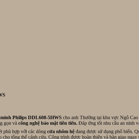
HWS
ng minh Philips DDL608-5HWS
cho anh Thường tại khu vực Ngô Cao L
ng gọn và
công nghệ bảo mật tiên tiến.
Đáp ứng tốt nhu cầu an ninh và
t phù hợp với các dòng
cửa nhôm hệ
đang được sử dụng phổ biến. Quá
o cho tổng thể cánh cửa. Công trình được hoàn thiện và bàn giao ngay