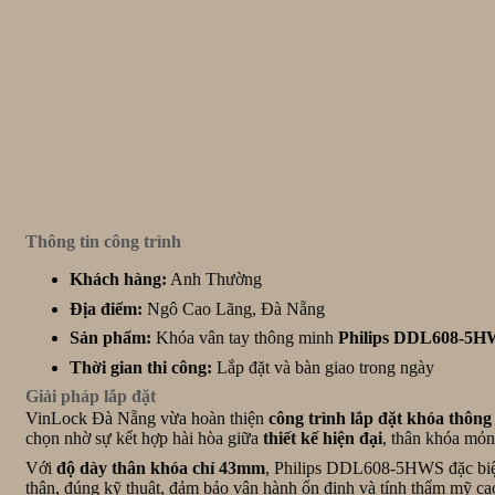
Thông tin công trình
Khách hàng:
Anh Thường
Địa điểm:
Ngô Cao Lãng, Đà Nẵng
Sản phẩm:
Khóa vân tay thông minh
Philips DDL608-5
Thời gian thi công:
Lắp đặt và bàn giao trong ngày
Giải pháp lắp đặt
VinLock Đà Nẵng vừa hoàn thiện
công trình lắp đặt khóa thô
chọn nhờ sự kết hợp hài hòa giữa
thiết kế hiện đại
, thân khóa mỏ
Với
độ dày thân khóa chỉ 43mm
, Philips DDL608-5HWS đặc biệ
thận, đúng kỹ thuật, đảm bảo vận hành ổn định và tính thẩm mỹ ca