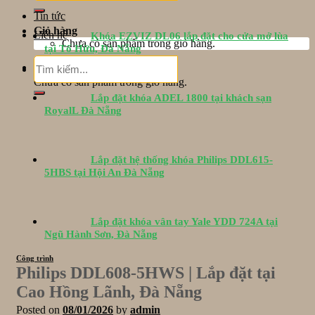
Tin tức
Giỏ hàng
Liên hệ
Khóa EZVIZ DL06 lắp đặt cho cửa mở lùa
Chưa có sản phẩm trong giỏ hàng.
tại Tố Hữu, Đà Nẵng
Tìm
Giỏ hàng
kiếm:
Chưa có sản phẩm trong giỏ hàng.
Lắp đặt khóa ADEL 1800 tại khách sạn
RoyalL Đà Nẵng
Lắp đặt hệ thống khóa Philips DDL615-
5HBS tại Hội An Đà Nẵng
Lắp đặt khóa vân tay Yale YDD 724A tại
Ngũ Hành Sơn, Đà Nẵng
Công trình
Philips DDL608-5HWS | Lắp đặt tại
Cao Hồng Lãnh, Đà Nẵng
Posted on
08/01/2026
by
admin