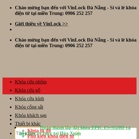
Skip
Chào mừng bạn đến với VinLock Đà Nẵng - Sỉ và lẻ khóa
to
điện tử tại miền Trung: 0906 252 257
content
Giới thiệu về VinLock >>
Chào mừng bạn đến với VinLock Đà Nẵng - Sỉ và lẻ khóa
điện tử tại miền Trung: 0906 252 257
Khóa cửa nhôm
Khóa cửa gỗ
Khóa cửa kính
Khóa cổng sắt
Khóa khách sạn
Thiết bị khác
Hoàn thành lắp đặt khóa EPIC ES-S520D và
Tìm
Khóa tủ đồ
hộp bảo vệ Inox tại Hòa Xuân
kiếm:
Phụ kiện khóa điện tử