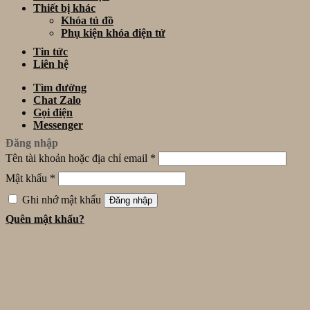
Thiết bị khác
Khóa tủ đồ
Phụ kiện khóa điện tử
Tin tức
Liên hệ
Tìm đường
Chat Zalo
Gọi điện
Messenger
Đăng nhập
Tên tài khoản hoặc địa chỉ email
*
Mật khẩu
*
Ghi nhớ mật khẩu
Đăng nhập
Quên mật khẩu?