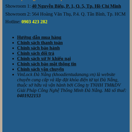
Showroom 1:
40 Nguyễn Biểu, P. 1, Q. 5, Tp. Hồ Chí Minh
Showroom 2: 564 Hoàng Văn Thụ, P.4. Q. Tân Bình, Tp. HCM
Hotline:
0903 423 282
Hướng dẫn mua hàng
Chính sách thanh toán
Chính sách bảo hành
Chính sách đổi trả
Chính sách xử lý khiếu nại
Chính sách bảo mật thông tin
Chính sách vận chuyển
VinLock Đà Nẵng (khoadientudanang.vn) là website
chuyên cung cấp và lắp đặt khóa điện tử tại Đà Nẵng,
thuộc sở hữu và vận hành bởi Công ty TNHH TM&DV
Giải Pháp Công Nghệ Thông Minh Đà Nẵng. Mã số thuế:
0401922153