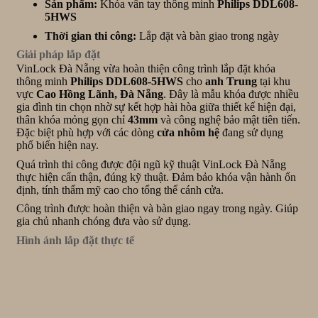
Sản phẩm:
Khóa vân tay thông minh
Philips DDL608-
5HWS
Thời gian thi công:
Lắp đặt và bàn giao trong ngày
Giải pháp lắp đặt
VinLock Đà Nẵng vừa hoàn thiện công trình lắp đặt khóa
thông minh
Philips DDL608-5HWS
cho
anh Trung
tại khu
vực
Cao Hồng Lãnh, Đà Nẵng
. Đây là mẫu khóa được nhiều
gia đình tin chọn nhờ sự kết hợp hài hòa giữa thiết kế hiện đại,
thân khóa mỏng gọn chỉ
43mm
và công nghệ bảo mật tiên tiến.
Đặc biệt phù hợp với các dòng
cửa nhôm hệ
đang sử dụng
phổ biến hiện nay.
Quá trình thi công được đội ngũ kỹ thuật VinLock Đà Nẵng
thực hiện cẩn thận, đúng kỹ thuật. Đảm bảo khóa vận hành ổn
định, tính thẩm mỹ cao cho tổng thể cánh cửa.
Công trình được hoàn thiện và bàn giao ngay trong ngày. Giúp
gia chủ nhanh chóng đưa vào sử dụng.
Hình ảnh lắp đặt thực tế