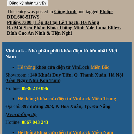
This entry was posted in
Công trình
and tagged
Philips
DDL608-5HWS
.
Philips 7300 | Lắp đặt tại Lê Thạch, Đà Nẵng
Ra Mắt Siêu Phẩm Khóa Thông Minh Yale Luna Elite+-
Đỉnh Cao An Ninh & Tiện Nghi
VinLock - Nhà phân phối khóa điện tử lớn nhất Việt
Nam
Hệ thống
khóa cửa điện tử VinLock
Miền Bắc
Showroom :
140 Khuất Duy Tiến, Q. Thanh Xuân, Hà Nội
(Gần Ngụy Như Kon Tum)
Hotline:
0936 219 096
Hệ thống khóa cửa điện tử VinLock Miền Trung
Địa chỉ:
397 đường 29/3, P. Hòa Xuân, Tp. Đà Nẵng
(Xem đường đi)
Hotline:
0867 043 243
Hệ thống khóa cửa điện tử VinLock Miền Nam