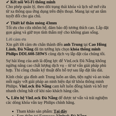
✔
Kết nối Wi-Fi thông minh
Cho phép quản lý, theo dõi trạng thái khóa và lịch sử mở cửa
từ xa thông qua ứng dụng trên điện thoại. Mang lại sự an tâm
tuyệt đối cho gia chủ.
✔
Thiết kế thân mỏng 43mm
Tối ưu cho cửa nhôm hệ, đảm bảo độ tương thích cao. Lắp đặt
gọn gàng và giữ trọn tính thẩm mỹ cho không gian sống.
Lời cảm ơn
Xin gửi lời cảm ơn chân thành đến
anh Trung
tại
Cao Hồng
Lãnh, Đà Nẵng
đã tin tưởng lựa chọn
khóa thông minh
Philips DDL608-5HWS
cùng dịch vụ lắp đặt của chúng tôi.
Sự hài lòng của anh là động lực để VinLock Đà Nẵng không
ngừng nâng cao chất lượng dịch vụ – từ tư vấn giải pháp phù
hợp. Thi công chuẩn kỹ thuật đến hỗ trợ sau lắp đặt lâu dài.
Kính chúc gia đình anh Trung luôn an tâm, tiện nghi và an toàn
mỗi ngày với giải pháp an ninh hiện đại từ khóa thông minh
Philips.
VinLock Đà Nẵng
cam kết luôn đồng hành và hỗ trợ
nhanh chóng bất cứ khi nào khách hàng cần.
📞
Liên hệ VinLock Đà Nẵng
để được tư vấn và trải nghiệm
các dòng khóa vân tay Philips chính hãng.
Tham khảo sản phẩm:
Tại đây
Xem thêm tại Fanpage:
Vinlock Đà Nẵng