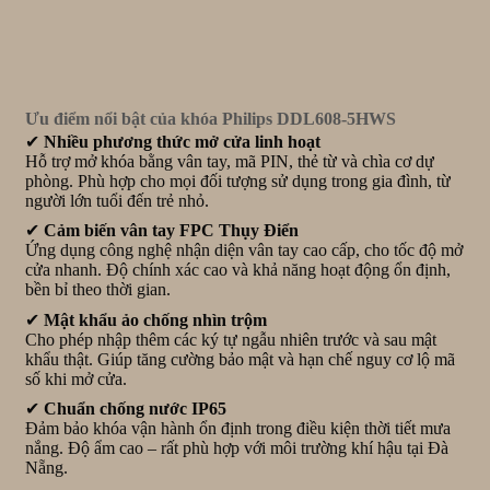
Ưu điểm nổi bật của khóa Philips DDL608-5HWS
✔
Nhiều phương thức mở cửa linh hoạt
Hỗ trợ mở khóa bằng vân tay, mã PIN, thẻ từ và chìa cơ dự
phòng. Phù hợp cho mọi đối tượng sử dụng trong gia đình, từ
người lớn tuổi đến trẻ nhỏ.
✔
Cảm biến vân tay FPC Thụy Điển
Ứng dụng công nghệ nhận diện vân tay cao cấp, cho tốc độ mở
cửa nhanh. Độ chính xác cao và khả năng hoạt động ổn định,
bền bỉ theo thời gian.
✔
Mật khẩu ảo chống nhìn trộm
Cho phép nhập thêm các ký tự ngẫu nhiên trước và sau mật
khẩu thật. Giúp tăng cường bảo mật và hạn chế nguy cơ lộ mã
số khi mở cửa.
✔
Chuẩn chống nước IP65
Đảm bảo khóa vận hành ổn định trong điều kiện thời tiết mưa
nắng. Độ ẩm cao – rất phù hợp với môi trường khí hậu tại Đà
Nẵng.