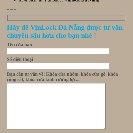
_ _ _
Hãy để VinLock Đà Nẵng được tư vấn
chuyên sâu hơn cho bạn nhé !
Tên của bạn
Số điện thoại
Bạn cần tư vấn về: Khóa cửa nhôm, khóa cửa gỗ, khóa
cổng sắt, khóa cửa kính cường lực...