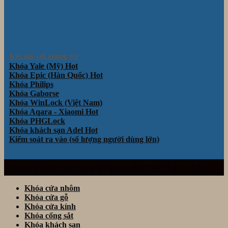
Kết nối với chúng tôi
Khóa Yale (Mỹ)
Khóa Epic (Hàn Quốc)
Khóa Philips
Khóa Gaborse
Khóa WinLock (Việt Nam)
Khóa Aqara - Xiaomi
Khóa PHGLock
Khóa khách sạn Adel
Kiểm soát ra vào (số lượng người dùng lớn)
Website thuộc sở hữu và vận hành bởi Công ty TNHH TM& DV Giải Pháp
Công Nghệ Thông Minh Đà Nẵng. Mã số thuế: 0401922153
Khóa cửa nhôm
Khóa cửa gỗ
Khóa cửa kính
Khóa cổng sắt
Khóa khách sạn