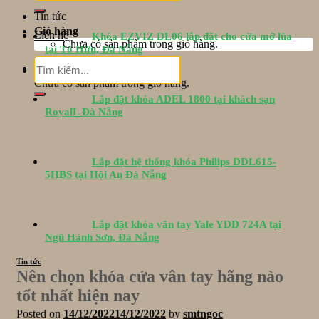
Tin tức
Giỏ hàng
Liên hệ
Khóa EZVIZ DL06 lắp đặt cho cửa mở lùa
Chưa có sản phẩm trong giỏ hàng.
tại Tố Hữu, Đà Nẵng
Tìm
Giỏ hàng
kiếm:
Chưa có sản phẩm trong giỏ hàng.
Lắp đặt khóa ADEL 1800 tại khách sạn
RoyalL Đà Nẵng
Lắp đặt hệ thống khóa Philips DDL615-
5HBS tại Hội An Đà Nẵng
Lắp đặt khóa vân tay Yale YDD 724A tại
Ngũ Hành Sơn, Đà Nẵng
Tin tức
Nên chọn khóa cửa vân tay hãng nào
tốt nhất hiện nay
Posted on
14/12/2022
14/12/2022
by
smtngoc