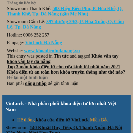
Thông tin liên hệ:
Showroom Thanh Khê:
503 Điện Biên Phủ, P. Hòa Khê, Q.
Thanh Khê, Tp. Đà Nẵng (gần Mẹ Nhu)
Showroom Cẩm Lệ:
397 đường 29/3, P. Hòa Xuân, Q. Cẩm
Lệ, Tp. Đà Nẵng
Hotline: 0906 252 257
Fanpage:
VinLock Đà Nẵng
Website:
www.khoadientudanang.vn
This entry was posted in
Tin tức
and tagged
Khóa vân tay
,
khóa vân tay đà nẵng
.
Top 3 mẫu khóa điện tử cho cửa kính tốt nhất năm 2021
Khóa điện tử an toàn hơn khóa truyền thống như thế nào?
Để lại một bình luận
Bạn phải
đăng nhập
để gửi bình luận.
VinLock - Nhà phân phối khóa điện tử lớn nhất Việt
Nam
Hệ thống
khóa cửa điện tử VinLock
Miền Bắc
Showroom :
140 Khuất Duy Tiến, Q. Thanh Xuân, Hà Nội
(Gần Ngụy Như Kon Tum)