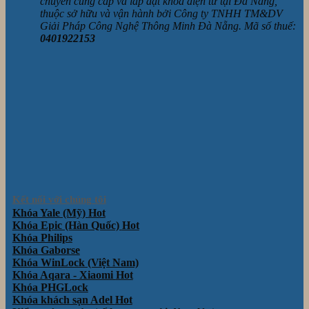
chuyên cung cấp và lắp đặt khóa điện tử tại Đà Nẵng,
thuộc sở hữu và vận hành bởi Công ty TNHH TM&DV
Giải Pháp Công Nghệ Thông Minh Đà Nẵng. Mã số thuế:
0401922153
Kết nối với chúng tôi
Khóa Yale (Mỹ)
Khóa Epic (Hàn Quốc)
Khóa Philips
Khóa Gaborse
Khóa WinLock (Việt Nam)
Khóa Aqara - Xiaomi
Khóa PHGLock
Khóa khách sạn Adel