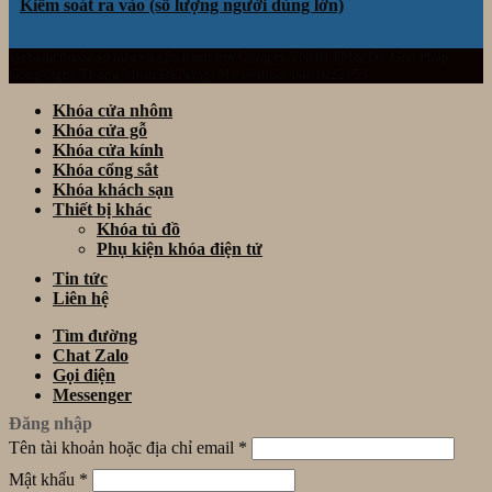
Kiểm soát ra vào (số lượng người dùng lớn)
Website thuộc sở hữu và vận hành bởi Công ty TNHH TM& DV Giải Pháp
Công Nghệ Thông Minh Đà Nẵng. Mã số thuế: 0401922153
Khóa cửa nhôm
Khóa cửa gỗ
Khóa cửa kính
Khóa cổng sắt
Khóa khách sạn
Thiết bị khác
Khóa tủ đồ
Phụ kiện khóa điện tử
Tin tức
Liên hệ
Tìm đường
Chat Zalo
Gọi điện
Messenger
Đăng nhập
Tên tài khoản hoặc địa chỉ email
*
Mật khẩu
*