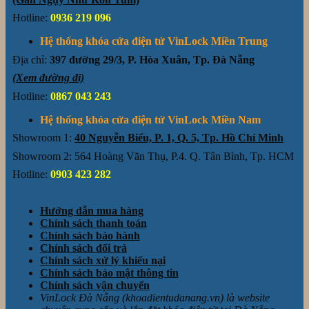
Hotline:
0936 219 096
Hệ thống khóa cửa điện tử VinLock Miền Trung
Địa chỉ:
397 đường 29/3, P. Hòa Xuân, Tp. Đà Nẵng
(Xem đường đi)
Hotline:
0867 043 243
Hệ thống khóa cửa điện tử VinLock Miền Nam
Showroom 1:
40 Nguyễn Biểu, P. 1, Q. 5, Tp. Hồ Chí Minh
Showroom 2: 564 Hoàng Văn Thụ, P.4. Q. Tân Bình, Tp. HCM
Hotline:
0903 423 282
Hướng dẫn mua hàng
Chính sách thanh toán
Chính sách bảo hành
Chính sách đổi trả
Chính sách xử lý khiếu nại
Chính sách bảo mật thông tin
Chính sách vận chuyển
VinLock Đà Nẵng (khoadientudanang.vn) là website