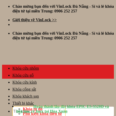
Skip
Chào mừng bạn đến với VinLock Đà Nẵng - Sỉ và lẻ khóa
to
điện tử tại miền Trung: 0906 252 257
content
Giới thiệu về VinLock >>
Chào mừng bạn đến với VinLock Đà Nẵng - Sỉ và lẻ khóa
điện tử tại miền Trung: 0906 252 257
Khóa cửa nhôm
Khóa cửa gỗ
Khóa cửa kính
Khóa cổng sắt
Khóa khách sạn
Thiết bị khác
Hoàn thành lắp đặt khóa EPIC ES-S520D và
Tìm
Khóa tủ đồ
hộp bảo vệ Inox tại Hòa Xuân
kiếm:
Phụ kiện khóa điện tử