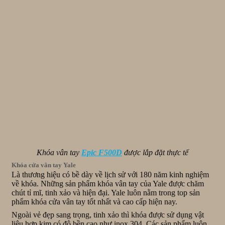
Khóa vân tay
Epic F500D
được lắp đặt thực tế
Khóa cửa vân tay Yale
Là thương hiệu có bề dày về lịch sử với 180 năm kinh nghiệm
về khóa. Những sản phẩm khóa vân tay của Yale được chăm
chút tỉ mĩ, tinh xảo và hiện đại. Yale luôn nằm trong top sản
phẩm khóa cửa vân tay tốt nhất và cao cấp hiện nay.
Ngoài vẻ đẹp sang trọng, tinh xảo thì khóa được sử dụng vật
liệu hợp kim có độ bền cao như inox 304. Các sản phẩm luôn