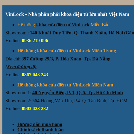
VinLock - Nhà phân phối khóa điện tử lớn nhất Việt Nam
Hệ thống
khóa cửa điện tử VinLock
Miền Bắc
Showroom :
140 Khuất Duy Tiến, Q. Thanh Xuân, Hà Nội (G
Hotline:
0936 219 096
Hệ thống khóa cửa điện tử VinLock Miền Trung
Địa chỉ:
397 đường 29/3, P. Hòa Xuân, Tp. Đà Nẵng
(Xem đường đi)
Hotline:
0867 043 243
Hệ thống khóa cửa điện tử VinLock Miền Nam
Showroom 1:
40 Nguyễn Biểu, P. 1, Q. 5, Tp. Hồ Chí Minh
Showroom 2: 564 Hoàng Văn Thụ, P.4. Q. Tân Bình, Tp. HCM
Hotline:
0903 423 282
Hướng dẫn mua hàng
Chính sách thanh toán