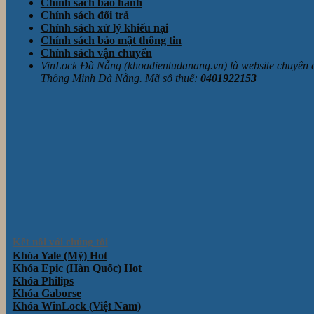
Chính sách bảo hành
Chính sách đổi trả
Chính sách xử lý khiếu nại
Chính sách bảo mật thông tin
Chính sách vận chuyển
VinLock Đà Nẵng (khoadientudanang.vn) là website chuyên
Thông Minh Đà Nẵng. Mã số thuế:
0401922153
Kết nối với chúng tôi
Khóa Yale (Mỹ)
Khóa Epic (Hàn Quốc)
Khóa Philips
Khóa Gaborse
Khóa WinLock (Việt Nam)