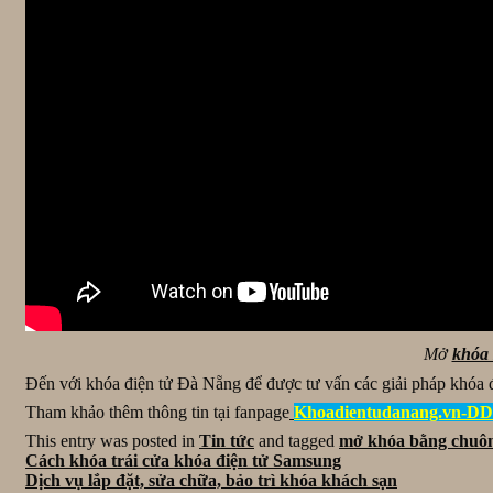
Mở
khóa 
Đến với khóa điện tử Đà Nẵng để được tư vấn các giải pháp khóa đi
Tham khảo thêm thông tin tại fanpage
Khoadientudanang.vn-D
This entry was posted in
Tin tức
and tagged
mở khóa bằng chuô
Cách khóa trái cửa khóa điện tử Samsung
Dịch vụ lắp đặt, sửa chữa, bảo trì khóa khách sạn