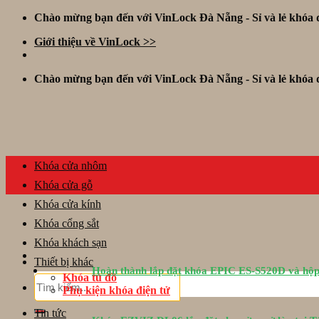
Skip
Chào mừng bạn đến với VinLock Đà Nẵng - Sỉ và lẻ khóa đ
to
Giới thiệu về VinLock >>
content
Chào mừng bạn đến với VinLock Đà Nẵng - Sỉ và lẻ khóa đ
Khóa cửa nhôm
Khóa cửa gỗ
Khóa cửa kính
Khóa cổng sắt
Khóa khách sạn
Thiết bị khác
Hoàn thành lắp đặt khóa EPIC ES-S520D và hộp
Khóa tủ đồ
Tìm
Phụ kiện khóa điện tử
kiếm:
Tin tức