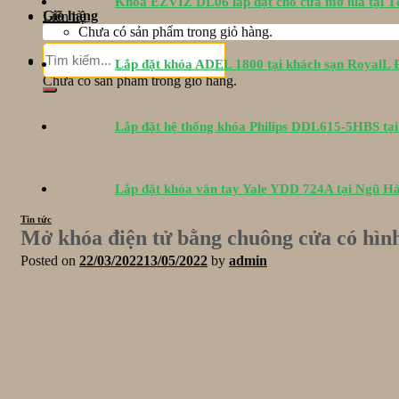
Khóa EZVIZ DL06 lắp đặt cho cửa mở lùa tại 
Giỏ hàng
Liên hệ
Chưa có sản phẩm trong giỏ hàng.
Tìm
Giỏ hàng
Lắp đặt khóa ADEL 1800 tại khách sạn RoyalL
kiếm:
Chưa có sản phẩm trong giỏ hàng.
Lắp đặt hệ thống khóa Philips DDL615-5HBS tạ
Lắp đặt khóa vân tay Yale YDD 724A tại Ngũ H
Tin tức
Mở khóa điện tử bằng chuông cửa có hìn
Posted on
22/03/2022
13/05/2022
by
admin