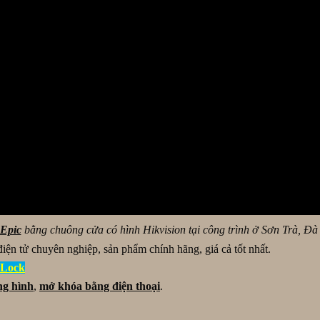
Epic
bằng chuông cửa có hình Hikvision tại công trình ở Sơn Trà, Đ
ện tử chuyên nghiệp, sản phẩm chính hãng, giá cả tốt nhất.
DLock
ng hình
,
mở khóa bằng điện thoại
.