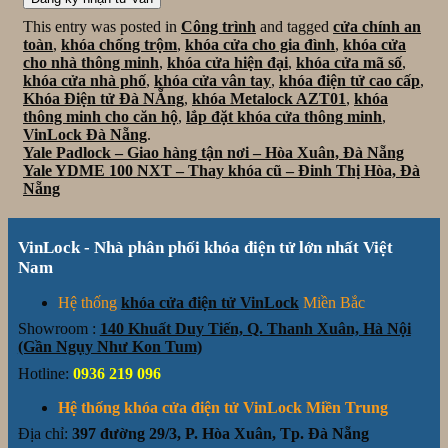
This entry was posted in
Công trình
and tagged
cửa chính an
toàn
,
khóa chống trộm
,
khóa cửa cho gia đình
,
khóa cửa
cho nhà thông minh
,
khóa cửa hiện đại
,
khóa cửa mã số
,
khóa cửa nhà phố
,
khóa cửa vân tay
,
khóa điện tử cao cấp
,
Khóa Điện tử Đà NẴng
,
khóa Metalock AZT01
,
khóa
thông minh cho căn hộ
,
lắp đặt khóa cửa thông minh
,
VinLock Đà Nẵng
.
Yale Padlock – Giao hàng tận nơi – Hòa Xuân, Đà Nẵng
Yale YDME 100 NXT – Thay khóa cũ – Đinh Thị Hòa, Đà
Nẵng
VinLock - Nhà phân phối khóa điện tử lớn nhất Việt
Nam
Hệ thống
khóa cửa điện tử VinLock
Miền Bắc
Showroom :
140 Khuất Duy Tiến, Q. Thanh Xuân, Hà Nội
(Gần Ngụy Như Kon Tum)
Hotline:
0936 219 096
Hệ thống khóa cửa điện tử VinLock Miền Trung
Địa chỉ:
397 đường 29/3, P. Hòa Xuân, Tp. Đà Nẵng