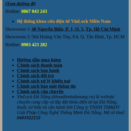
(Xem đường đi)
Hotline:
0867 043 243
Hệ thống khóa cửa điện tử VinLock Miền Nam
Showroom 1:
40 Nguyễn Biểu, P. 1, Q. 5, Tp. Hồ Chí Minh
Showroom 2: 564 Hoàng Văn Thụ, P.4. Q. Tân Bình, Tp. HCM
Hotline:
0903 423 282
Hướng dẫn mua hàng
Chính sách thanh toán
Chính sách bảo hành
Chính sách đổi trả
Chính sách xử lý khiếu nại
Chính sách bảo mật thông tin
Chính sách vận chuyển
VinLock Đà Nẵng (khoadientudanang.vn) là website
chuyên cung cấp và lắp đặt khóa điện tử tại Đà Nẵng,
thuộc sở hữu và vận hành bởi Công ty TNHH TM&DV
Giải Pháp Công Nghệ Thông Minh Đà Nẵng. Mã số thuế:
0401922153