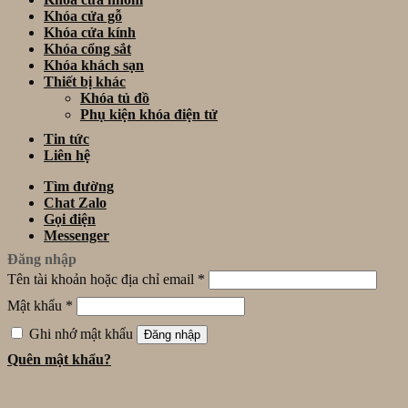
Khóa cửa gỗ
Khóa cửa kính
Khóa cổng sắt
Khóa khách sạn
Thiết bị khác
Khóa tủ đồ
Phụ kiện khóa điện tử
Tin tức
Liên hệ
Tìm đường
Chat Zalo
Gọi điện
Messenger
Đăng nhập
Tên tài khoản hoặc địa chỉ email
*
Mật khẩu
*
Ghi nhớ mật khẩu
Đăng nhập
Quên mật khẩu?