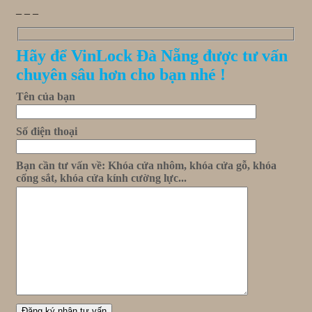
_ _ _
Hãy để VinLock Đà Nẵng được tư vấn
chuyên sâu hơn cho bạn nhé !
Tên của bạn
Số điện thoại
Bạn cần tư vấn về: Khóa cửa nhôm, khóa cửa gỗ, khóa
cổng sắt, khóa cửa kính cường lực...