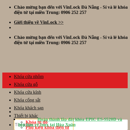
Skip
Chào mừng bạn đến với VinLock Đà Nẵng - Sỉ và lẻ khóa
to
điện tử tại miền Trung: 0906 252 257
content
Giới thiệu về VinLock >>
Chào mừng bạn đến với VinLock Đà Nẵng - Sỉ và lẻ khóa
điện tử tại miền Trung: 0906 252 257
Khóa cửa nhôm
Khóa cửa gỗ
Khóa cửa kính
Khóa cổng sắt
Khóa khách sạn
Thiết bị khác
Hoàn thành lắp đặt khóa EPIC ES-S520D và
Tìm
Khóa tủ đồ
hộp bảo vệ Inox tại Hòa Xuân
kiếm:
Phụ kiện khóa điện tử