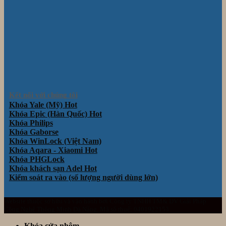
Kết nối với chúng tôi
Khóa Yale (Mỹ)
Khóa Epic (Hàn Quốc)
Khóa Philips
Khóa Gaborse
Khóa WinLock (Việt Nam)
Khóa Aqara - Xiaomi
Khóa PHGLock
Khóa khách sạn Adel
Kiểm soát ra vào (số lượng người dùng lớn)
Website thuộc sở hữu và vận hành bởi Công ty TNHH TM& DV Giải Pháp
Công Nghệ Thông Minh Đà Nẵng. Mã số thuế: 0401922153
Khóa cửa nhôm