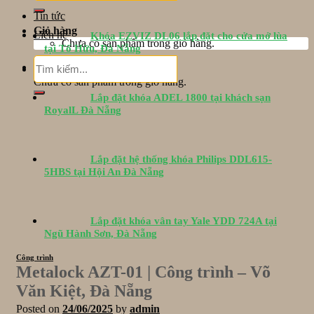
Tin tức
Giỏ hàng
Liên hệ
Khóa EZVIZ DL06 lắp đặt cho cửa mở lùa
Chưa có sản phẩm trong giỏ hàng.
tại Tố Hữu, Đà Nẵng
Tìm
Giỏ hàng
kiếm:
Chưa có sản phẩm trong giỏ hàng.
Lắp đặt khóa ADEL 1800 tại khách sạn
RoyalL Đà Nẵng
Lắp đặt hệ thống khóa Philips DDL615-
5HBS tại Hội An Đà Nẵng
Lắp đặt khóa vân tay Yale YDD 724A tại
Ngũ Hành Sơn, Đà Nẵng
Công trình
Metalock AZT-01 | Công trình – Võ
Văn Kiệt, Đà Nẵng
Posted on
24/06/2025
by
admin