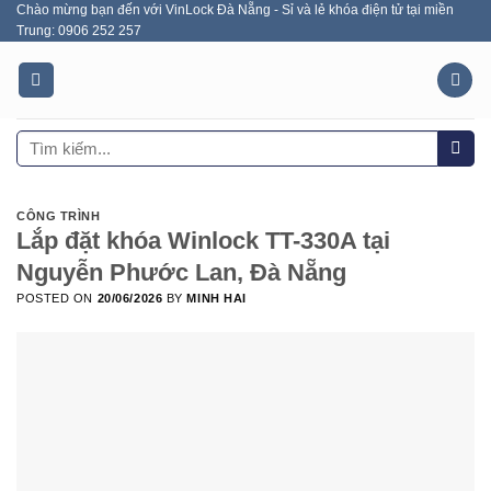
Chào mừng bạn đến với VinLock Đà Nẵng - Sỉ và lẻ khóa điện tử tại miền
Skip
Trung: 0906 252 257
to
content
Tìm
kiếm:
CÔNG TRÌNH
Lắp đặt khóa Winlock TT-330A tại
Nguyễn Phước Lan, Đà Nẵng
POSTED ON
20/06/2026
BY
MINH HAI