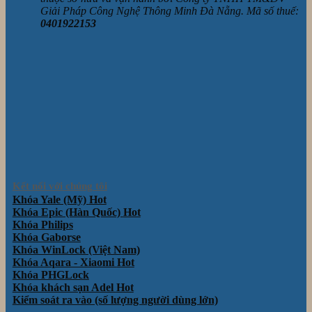
Giải Pháp Công Nghệ Thông Minh Đà Nẵng. Mã số thuế:
0401922153
Kết nối với chúng tôi
Khóa Yale (Mỹ)
Khóa Epic (Hàn Quốc)
Khóa Philips
Khóa Gaborse
Khóa WinLock (Việt Nam)
Khóa Aqara - Xiaomi
Khóa PHGLock
Khóa khách sạn Adel
Kiểm soát ra vào (số lượng người dùng lớn)