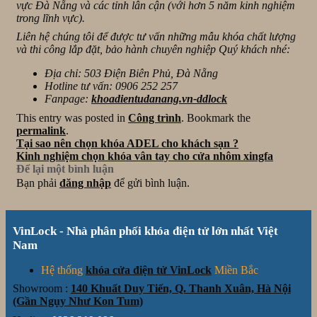
vực Đà Nẵng và các tỉnh lân cận (với hơn 5 năm kinh nghiệm
trong lĩnh vực).
Liên hệ chúng tôi để được tư vấn những mẫu khóa chất lượng
và thi công lắp đặt, bảo hành chuyên nghiệp Quý khách nhé:
Địa chỉ: 503 Điện Biên Phủ, Đà Nẵng
Hotline tư vấn: 0906 252 257
Fanpage:
khoadientudanang.vn-ddlock
This entry was posted in
Công trình
. Bookmark the
permalink
.
Tại sao nên chọn khóa ADEL cho khách sạn ?
Kinh nghiệm chọn khóa vân tay cho cửa nhôm xingfa
Để lại một bình luận
Bạn phải
đăng nhập
để gửi bình luận.
VinLock - Nhà phân phối khóa điện tử lớn nhất Việt
Nam
Hệ thống
khóa cửa điện tử VinLock
Miền Bắc
Showroom :
140 Khuất Duy Tiến, Q. Thanh Xuân, Hà Nội
(Gần Ngụy Như Kon Tum)