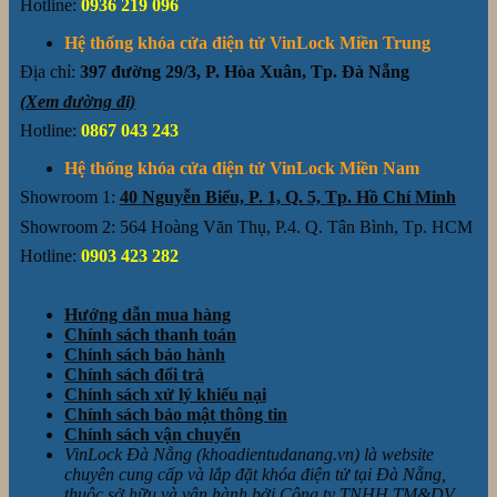
Hotline:
0936 219 096
Hệ thống khóa cửa điện tử VinLock Miền Trung
Địa chỉ:
397 đường 29/3, P. Hòa Xuân, Tp. Đà Nẵng
(Xem đường đi)
Hotline:
0867 043 243
Hệ thống khóa cửa điện tử VinLock Miền Nam
Showroom 1:
40 Nguyễn Biểu, P. 1, Q. 5, Tp. Hồ Chí Minh
Showroom 2: 564 Hoàng Văn Thụ, P.4. Q. Tân Bình, Tp. HCM
Hotline:
0903 423 282
Hướng dẫn mua hàng
Chính sách thanh toán
Chính sách bảo hành
Chính sách đổi trả
Chính sách xử lý khiếu nại
Chính sách bảo mật thông tin
Chính sách vận chuyển
VinLock Đà Nẵng (khoadientudanang.vn) là website
chuyên cung cấp và lắp đặt khóa điện tử tại Đà Nẵng,
thuộc sở hữu và vận hành bởi Công ty TNHH TM&DV