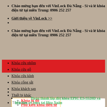
Skip
Chào mừng bạn đến với VinLock Đà Nẵng - Sỉ và lẻ khóa
to
điện tử tại miền Trung: 0906 252 257
content
Giới thiệu về VinLock >>
Chào mừng bạn đến với VinLock Đà Nẵng - Sỉ và lẻ khóa
điện tử tại miền Trung: 0906 252 257
Khóa cửa nhôm
Khóa cửa gỗ
Khóa cửa kính
Khóa cổng sắt
Khóa khách sạn
Thiết bị khác
Hoàn thành lắp đặt khóa EPIC ES-S520D và
Tìm
Khóa tủ đồ
hộp bảo vệ Inox tại Hòa Xuân
kiếm:
Phụ kiện khóa điện tử