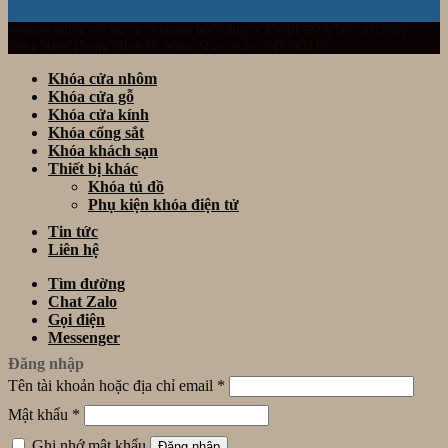
Website thuộc sở hữu và vận hành bởi Công ty TNHH TM& DV Giải Pháp
Công Nghệ Thông Minh Đà Nẵng. Mã số thuế: 0401922153
Khóa cửa nhôm
Khóa cửa gỗ
Khóa cửa kính
Khóa cổng sắt
Khóa khách sạn
Thiết bị khác
Khóa tủ đồ
Phụ kiện khóa điện tử
Tin tức
Liên hệ
Tìm đường
Chat Zalo
Gọi điện
Messenger
Đăng nhập
Tên tài khoản hoặc địa chỉ email
*
Mật khẩu
*
Ghi nhớ mật khẩu
Đăng nhập