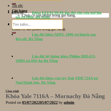
Tin tức
Giỏ hàng
Liên hệ
Khóa EZVIZ DL06 lắp đặt cho cửa mở lùa
Chưa có sản phẩm trong giỏ hàng.
tại Tố Hữu, Đà Nẵng
Tìm
Giỏ hàng
kiếm:
Chưa có sản phẩm trong giỏ hàng.
Lắp đặt khóa ADEL 1800 tại khách sạn
RoyalL Đà Nẵng
Lắp đặt hệ thống khóa Philips DDL615-
5HBS tại Hội An Đà Nẵng
Lắp đặt khóa vân tay Yale YDD 724A tại
Ngũ Hành Sơn, Đà Nẵng
Công trình
Khóa Yale 7116A – Mornachy Đà Nẵng
Posted on
05/07/2022
05/07/2022
by
admin