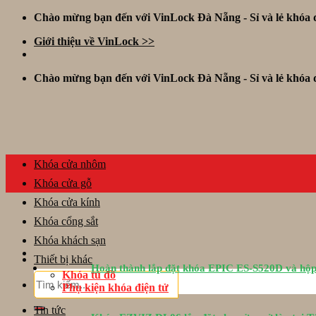
Skip
Chào mừng bạn đến với VinLock Đà Nẵng - Sỉ và lẻ khóa đ
to
Giới thiệu về VinLock >>
content
Chào mừng bạn đến với VinLock Đà Nẵng - Sỉ và lẻ khóa đ
Khóa cửa nhôm
Khóa cửa gỗ
Khóa cửa kính
Khóa cổng sắt
Khóa khách sạn
Thiết bị khác
Hoàn thành lắp đặt khóa EPIC ES-S520D và hộp
Khóa tủ đồ
Tìm
Phụ kiện khóa điện tử
kiếm:
Tin tức