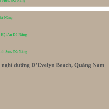
Tố Hữu, Đà Nẵng
 Đà Nẵng
i Hội An Đà Nẵng
ành Sơn, Đà Nẵng
 nghỉ dưỡng D’Evelyn Beach, Quảng Nam