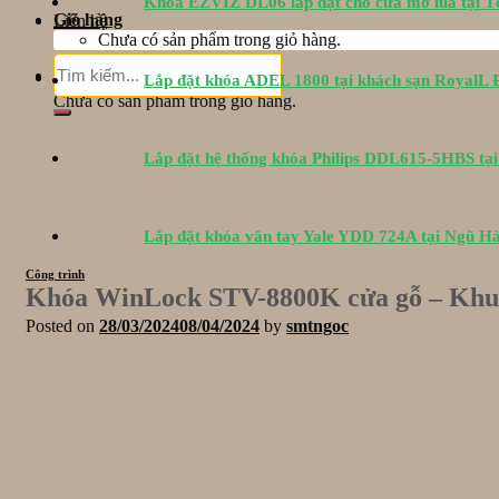
Khóa EZVIZ DL06 lắp đặt cho cửa mở lùa tại 
Giỏ hàng
Liên hệ
Chưa có sản phẩm trong giỏ hàng.
Tìm
Giỏ hàng
Lắp đặt khóa ADEL 1800 tại khách sạn RoyalL
kiếm:
Chưa có sản phẩm trong giỏ hàng.
Lắp đặt hệ thống khóa Philips DDL615-5HBS tạ
Lắp đặt khóa vân tay Yale YDD 724A tại Ngũ H
Công trình
Khóa WinLock STV-8800K cửa gỗ – Khu
Posted on
28/03/2024
08/04/2024
by
smtngoc