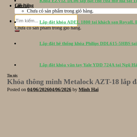
Khóa EZVIZ DL06 lắp đặt cho cửa mở lùa tại 
Giỏ hàng
Liên hệ
Chưa có sản phẩm trong giỏ hàng.
Tìm
Giỏ hàng
Lắp đặt khóa ADEL 1800 tại khách sạn RoyalL
kiếm:
Chưa có sản phẩm trong giỏ hàng.
Lắp đặt hệ thống khóa Philips DDL615-5HBS tạ
Lắp đặt khóa vân tay Yale YDD 724A tại Ngũ H
Tin tức
Khóa thông minh Metalock AZT-18 lắp đ
Posted on
04/06/2026
04/06/2026
by
Minh Hai