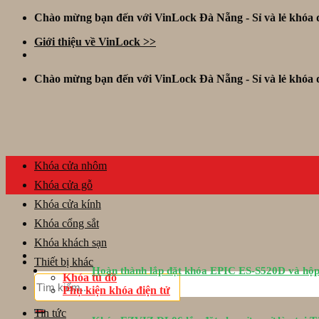
Skip
Chào mừng bạn đến với VinLock Đà Nẵng - Sỉ và lẻ khóa đ
to
Giới thiệu về VinLock >>
content
Chào mừng bạn đến với VinLock Đà Nẵng - Sỉ và lẻ khóa đ
Khóa cửa nhôm
Khóa cửa gỗ
Khóa cửa kính
Khóa cổng sắt
Khóa khách sạn
Thiết bị khác
Hoàn thành lắp đặt khóa EPIC ES-S520D và hộp
Khóa tủ đồ
Tìm
Phụ kiện khóa điện tử
kiếm:
Tin tức