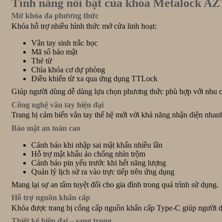
Tính năng nổi bật của khóa Metalock AZ
Mở khóa đa phương thức
Khóa hỗ trợ nhiều hình thức mở cửa linh hoạt:
Vân tay sinh trắc học
Mã số bảo mật
Thẻ từ
Chìa khóa cơ dự phòng
Điều khiển từ xa qua ứng dụng TTLock
Giúp người dùng dễ dàng lựa chọn phương thức phù hợp với nhu 
Công nghệ vân tay hiện đại
Trang bị cảm biến vân tay thế hệ mới với khả năng nhận diện nhanh
Bảo mật an toàn cao
Cảnh báo khi nhập sai mật khẩu nhiều lần
Hỗ trợ mật khẩu ảo chống nhìn trộm
Cảnh báo pin yếu trước khi hết năng lượng
Quản lý lịch sử ra vào trực tiếp trên ứng dụng
Mang lại sự an tâm tuyệt đối cho gia đình trong quá trình sử dụng.
Hỗ trợ nguồn khẩn cấp
Khóa được trang bị cổng cấp nguồn khẩn cấp Type-C giúp người dù
Thiết kế hiện đại – sang trọng