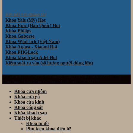
Kết nối với chúng tôi
Khóa Yale (Mỹ)
Khóa Epic (Hàn Quốc)
Khóa Philips
Khóa Gaborse
Khóa WinLock (Việt Nam)
Khóa Aqara - Xiaomi
Khóa PHGLock
Khóa khách sạn Adel
Kiểm soát ra vào (số lượng người dùng lớn)
Website thuộc sở hữu và vận hành bởi Công ty TNHH TM& DV Giải Pháp
Công Nghệ Thông Minh Đà Nẵng. Mã số thuế: 0401922153
Khóa cửa nhôm
Khóa cửa gỗ
Khóa cửa kính
Khóa cổng sắt
Khóa khách sạn
Thiết bị khác
Khóa tủ đồ
Phụ kiện khóa điện tử