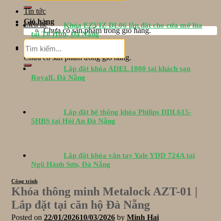
Tin tức
Giỏ hàng
Liên hệ
Khóa EZVIZ DL06 lắp đặt cho cửa mở lùa
Chưa có sản phẩm trong giỏ hàng.
tại Tố Hữu, Đà Nẵng
Tìm
Giỏ hàng
kiếm:
Chưa có sản phẩm trong giỏ hàng.
Lắp đặt khóa ADEL 1800 tại khách sạn
RoyalL Đà Nẵng
Lắp đặt hệ thống khóa Philips DDL615-
5HBS tại Hội An Đà Nẵng
Lắp đặt khóa vân tay Yale YDD 724A tại
Ngũ Hành Sơn, Đà Nẵng
Công trình
Khóa thông minh Metalock AZT-01 |
Lắp đặt tại căn hộ Đà Nẵng
Posted on
22/01/2026
10/03/2026
by
Minh Hai