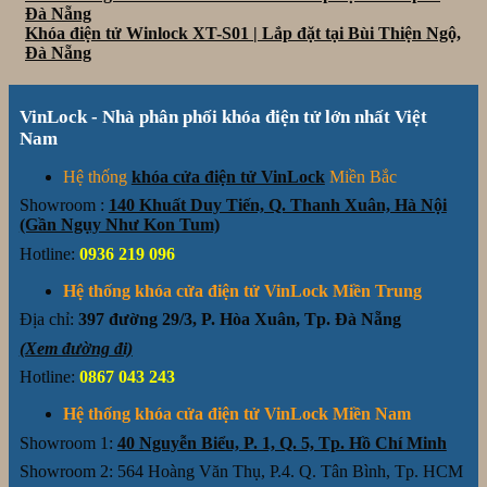
Đà Nẵng
Khóa điện tử Winlock XT-S01 | Lắp đặt tại Bùi Thiện Ngộ,
Đà Nẵng
VinLock - Nhà phân phối khóa điện tử lớn nhất Việt
Nam
Hệ thống
khóa cửa điện tử VinLock
Miền Bắc
Showroom :
140 Khuất Duy Tiến, Q. Thanh Xuân, Hà Nội
(Gần Ngụy Như Kon Tum)
Hotline:
0936 219 096
Hệ thống khóa cửa điện tử VinLock Miền Trung
Địa chỉ:
397 đường 29/3, P. Hòa Xuân, Tp. Đà Nẵng
(Xem đường đi)
Hotline:
0867 043 243
Hệ thống khóa cửa điện tử VinLock Miền Nam
Showroom 1:
40 Nguyễn Biểu, P. 1, Q. 5, Tp. Hồ Chí Minh
Showroom 2: 564 Hoàng Văn Thụ, P.4. Q. Tân Bình, Tp. HCM