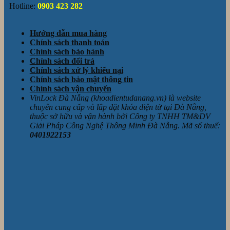
Hotline:
0903 423 282
Hướng dẫn mua hàng
Chính sách thanh toán
Chính sách bảo hành
Chính sách đổi trả
Chính sách xử lý khiếu nại
Chính sách bảo mật thông tin
Chính sách vận chuyển
VinLock Đà Nẵng (khoadientudanang.vn) là website
chuyên cung cấp và lắp đặt khóa điện tử tại Đà Nẵng,
thuộc sở hữu và vận hành bởi Công ty TNHH TM&DV
Giải Pháp Công Nghệ Thông Minh Đà Nẵng. Mã số thuế:
0401922153