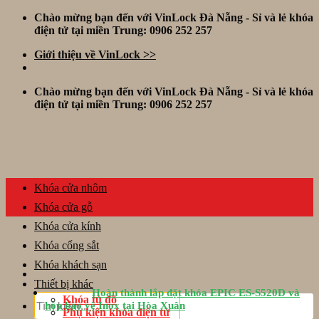
Skip
Chào mừng bạn đến với VinLock Đà Nẵng - Sỉ và lẻ khóa
to
điện tử tại miền Trung: 0906 252 257
content
Giới thiệu về VinLock >>
Chào mừng bạn đến với VinLock Đà Nẵng - Sỉ và lẻ khóa
điện tử tại miền Trung: 0906 252 257
Khóa cửa nhôm
Khóa cửa gỗ
Khóa cửa kính
Khóa cổng sắt
Khóa khách sạn
Thiết bị khác
Hoàn thành lắp đặt khóa EPIC ES-S520D và
Tìm
Khóa tủ đồ
hộp bảo vệ Inox tại Hòa Xuân
kiếm:
Phụ kiện khóa điện tử