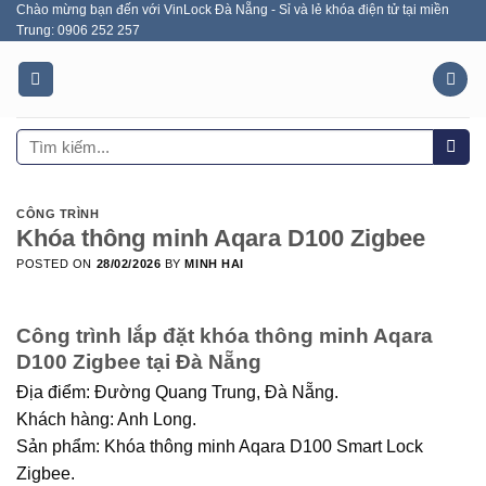
Chào mừng bạn đến với VinLock Đà Nẵng - Sỉ và lẻ khóa điện tử tại miền
Skip
Trung: 0906 252 257
to
content
Tìm
kiếm:
CÔNG TRÌNH
Khóa thông minh Aqara D100 Zigbee
POSTED ON
28/02/2026
BY
MINH HAI
Công trình lắp đặt khóa thông minh Aqara
D100 Zigbee tại Đà Nẵng
Địa điểm:
Đường Quang Trung, Đà Nẵng.
Khách hàng:
Anh Long.
Sản phẩm:
Khóa thông minh Aqara D100 Smart Lock
Zigbee.