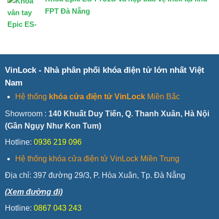
FPT Đà Nẵng
VinLock - Nhà phân phối khóa điện tử lớn nhất Việt
Nam
Hệ thống
khóa cửa điện tử VinLock
Miền Bắc
Showroom :
140 Khuất Duy Tiến, Q. Thanh Xuân, Hà Nội
(Gần Ngụy Như Kon Tum)
Hotline:
0936 219 096
Hệ thống khóa cửa điện tử VinLock Miền Trung
Địa chỉ:
397 đường 29/3, P. Hòa Xuân, Tp. Đà Nẵng
(Xem đường đi)
Hotline:
0867 043 243